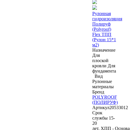
Рулонная
гидроизоляция
Полируф
(Polyroof)
Flex ТПП
(Рулон 15*1
м2)
Назначение
Для
плоской
кровли
Для
фундамента
Вид
Рулонные
материалы
Бренд
POLYROOF
(ПОЛИРУФ)
Артикул
20533012
Срок
службы 15-
20
лет. ХПП - Основа