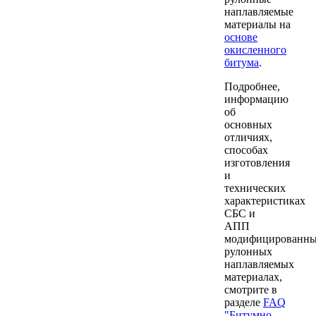
наплавляемые
материалы на
основе
окисленного
битума
.
Подробнее,
информацию
об
основных
отличиях,
способах
изготовления
и
технических
характеристиках
СБС и
АПП
модифицированн
рулонных
наплавляемых
материалах,
смотрите в
разделе
FAQ
"Битумно-