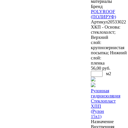
материалы
Бренд
POLYROOF
(ПОЛИРУФ)
Артикул
20533022
ХКП - Основа:
стеклохолст;
Верхний
слой:
крупнозернистая
посыпка; Нижний
слой:
пленка
56
,00 руб.
м2
Рулонная
гидроизоляция
Стеклопласт
ХПП
(Рулон
15х1)
Назначение
Внутренняя