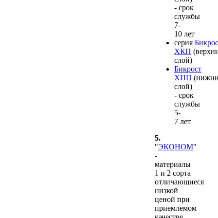
- срок
службы
7-
10 лет
серия
Бикрос
ХКП
(верхн
слой)
Бикрост
ХПП
(нижн
слой)
- срок
службы
5-
7 лет
5.
"
ЭКОНОМ
"
-
материалы
1 и 2 сорта
отличающиеся
низкой
ценой при
приемлемом
качестве.