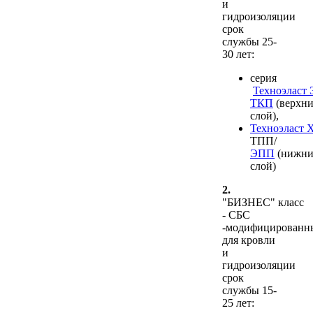
и
гидроизоляции
срок
службы 25-
30 лет:
серия
Техноэласт
ТКП
(верхн
слой),
Техноэласт
ТПП/
ЭПП
(нижн
слой)
2.
"БИЗНЕС" класс
- СБС
-модифицированн
для кровли
и
гидроизоляции
срок
службы 15-
25 лет: