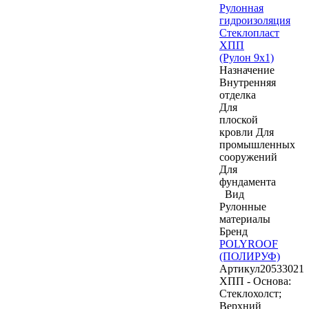
Рулонная
гидроизоляция
Стеклопласт
ХПП
(Рулон 9х1)
Назначение
Внутренняя
отделка
Для
плоской
кровли
Для
промышленных
сооружений
Для
фундамента
Вид
Рулонные
материалы
Бренд
POLYROOF
(ПОЛИРУФ)
Артикул
20533021
ХПП - Основа:
Стеклохолст;
Верхний