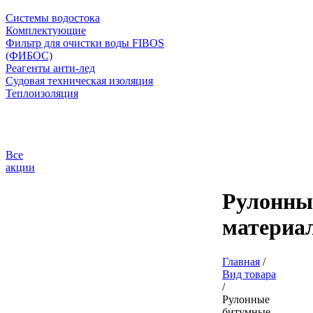
Системы водостока
Комплектующие
Фильтр для очистки воды FIBOS
(ФИБОС)
Реагенты анти-лед
Судовая техническая изоляция
Теплоизоляция
Все
акции
Рулонны
материа
Главная
/
Вид товара
/
Рулонные
битумные