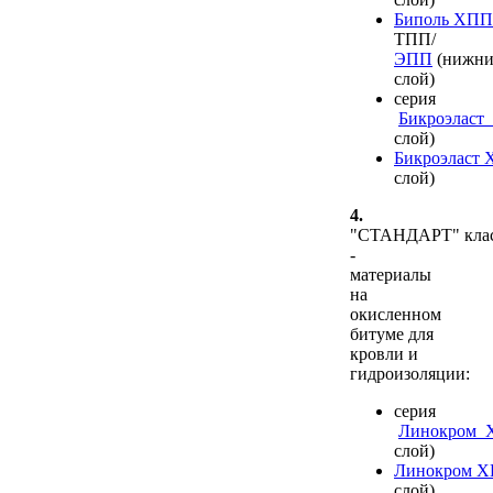
Биполь ХПП
ТПП/
ЭПП
(нижн
слой)
серия
Бикроэлас
слой)
Бикроэласт
слой)
4.
"СТАНДАРТ" кла
-
материалы
на
окисленном
битуме для
кровли и
гидроизоляции:
серия
Линокром
слой)
Линокром 
слой)