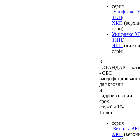
серия
Унифлекс 
ТКП
/
ХКП
(верхн
слой),
Унифлекс Х
ТПП
/
ЭПП
(нижн
слой)
3.
"СТАНДАРТ" кла
- СБС
-модифицированн
для кровли
и
гидроизоляции
срок
службы 10-
15 лет:
серия
Биполь ЭК
ХКП
(верхн
слой)