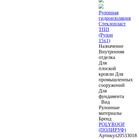
Рулонная
гидроизоляция
Стеклопласт
ТПП
(Рулон
15х1)
Назначение
Внутренняя
отделка
Для
плоской
кровли
Для
промышленных
сооружений
Для
фундамента
Вид
Рулонные
материалы
Бренд
POLYROOF
(ПОЛИРУФ)
Артикул
20533018