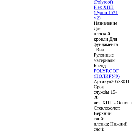
(Polyroof)
Flex ХПП
(Рулон 15*1
м2)
Назначение
Для
плоской
кровли
Для
фундамента
Вид
Рулонные
материалы
Бренд
POLYROOF
(ПОЛИРУФ)
Артикул
20533011
Срок
службы 15-
20
лет. ХПП - Основа
Стеклохолст;
Верхний
слой:
пленка; Нижний
слой: