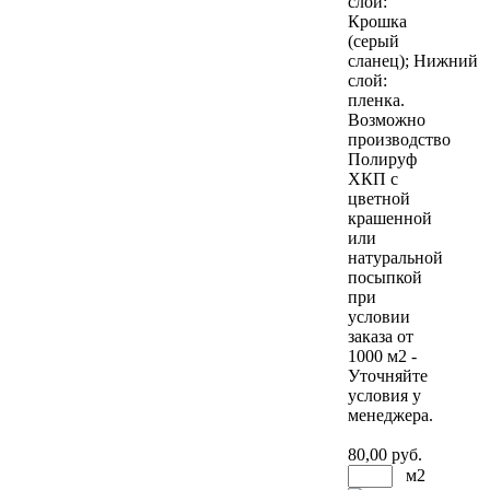
слой:
Крошка
(серый
сланец); Нижний
слой:
пленка.
Возможно
производство
Полируф
ХКП с
цветной
крашенной
или
натуральной
посыпкой
при
условии
заказа от
1000 м2 -
Уточняйте
условия у
менеджера.
80
,00 руб.
м2