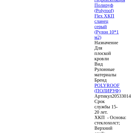
Полируф
(Polyroof)
Flex ХКП
сланец
серый
(Рулон 10*1
м2)
Назначение
Для
плоской
кровли
Вид
Рулонные
материалы
Бренд
POLYROOF
(ПОЛИРУФ)
Артикул
20533014
Срок
службы 15-
20 лет.
ХКП - Основа:
стеклохолст;
Верхний