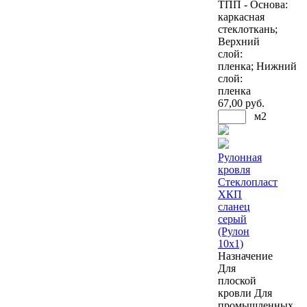
ТПП - Основа:
каркасная
стеклоткань;
Верхний
слой:
пленка; Нижний
слой:
пленка
67
,00 руб.
м2
Рулонная
кровля
Стеклопласт
ХКП
сланец
серый
(Рулон
10х1)
Назначение
Для
плоской
кровли
Для
промышленных