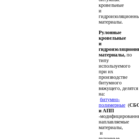
кровельные
и
гидроизоляционн
материалы.
Рулонные
кровельные
и
гидроизоляционн
материалы,
по
типу
используемого
при их
производстве
битумного
вяжущего,
делятся
на:
битумно-
полимерные
(
СБ
и АПП
-модифицированн
наплавляемые
материалы,
и
рулонные