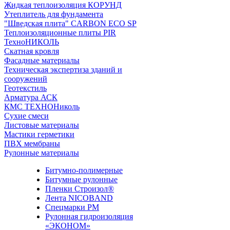
Жидкая теплоизоляция КОРУНД
Утеплитель для фундамента
"Шведская плита" CARBON ECO SP
Теплоизоляционные плиты PIR
ТехноНИКОЛЬ
Скатная кровля
Фасадные материалы
Техническая экспертиза зданий и
сооружений
Геотекстиль
Арматура АСК
КМС ТЕХНОНиколь
Сухие смеси
Листовые материалы
Мастики герметики
ПВХ мембраны
Рулонные материалы
Битумно-полимерные
Битумные рулонные
Пленки Строизол®
Лента NICOBAND
Спецмарки РМ
Рулонная гидроизоляция
«ЭКОНОМ»