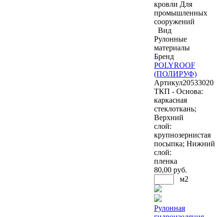
кровли
Для
промышленных
сооружений
Вид
Рулонные
материалы
Бренд
POLYROOF
(ПОЛИРУФ)
Артикул
20533020
ТКП - Основа:
каркасная
стеклоткань;
Верхний
слой:
крупнозернистая
посыпка; Нижний
слой:
пленка
80
,00 руб.
м2
Рулонная
гидроизоляция