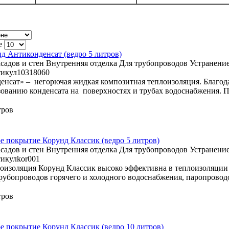
е
д Антиконденсат (ведро 5 литров)
садов и стен
Внутренняя отделка
Для трубопроводов
Устранение
икул
10318060
енсат» – негорючая жидкая композитная теплоизоляция. Благо
зованию конденсата на поверхностях и трубах водоснабжения. Пр
тров
 покрытие Корунд Классик (ведро 5 литров)
садов и стен
Внутренняя отделка
Для трубопроводов
Устранение
икул
kor001
оизоляция Корунд Классик высоко эффективна в теплоизоляции ф
рубопроводов горячего и холодного водоснабжения, паропроводо
тров
 покрытие Корунд Классик (ведро 10 литров)