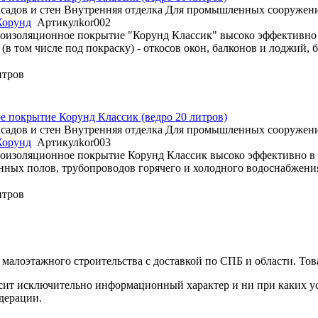
садов и стен
Внутренняя отделка
Для промышленных сооружен
Корунд
Артикул
kor002
лоизоляционное покрытие "Корунд Классик" высоко эффективно
(в том числе под покраску) - откосов окон, балконов и лоджий, 
итров
 покрытие Корунд Классик (ведро 20 литров)
садов и стен
Внутренняя отделка
Для промышленных сооружен
Корунд
Артикул
kor003
оизоляционное покрытие Корунд Классик высоко эффективно в 
онных полов, трубопроводов горячего и холодного водоснабжения,
итров
малоэтажного строительства с доставкой по СПБ и области. Тов
сит исключительно информационный характер и ни при каких ус
дерации.