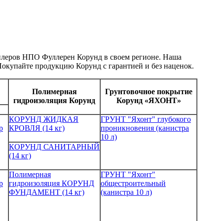
илеров НПО Фуллерен Корунд в своем регионе. Наша
Покупайте продукцию Корунд с гарантией и без наценок.
Полимерная
Грунтовочное покрытие
гидроизоляция Корунд
Корунд «ЯХОНТ»
КОРУНД ЖИДКАЯ
ГРУНТ "Яхонт" глубокого
р
КРОВЛЯ (14 кг)
проникновения (канистра
10 л)
КОРУНД САНИТАРНЫЙ
(14 кг)
Полимерная
ГРУНТ "Яхонт"
р
гидроизоляция КОРУНД
общестроительный
ФУНДАМЕНТ (14 кг)
(канистра 10 л)