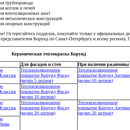
ия трубопровода
ия котлов и печей
ия вентиляционных шахт
ия металлических конструкций
ия опорных конструкций
е! Остерегайтесь подделок, покупайте только у официальных д
 представителем Корунд по Санкт-Петербургу и всему региону. 
Керамическая теплокраска Корунд
Для фасадов и стен
При наличии ржавчины
ое
Теплоизоляционное
Теплоизоляционное
Классик
покрытие Корунд Фасад
покрытие Корунд Антико
(ведро 5 литров)
(ведро 10 литров)
ое
Теплоизоляционное
Классик
покрытие Корунд Фасад
(ведро 10 литров)
ое
Теплоизоляционное
Теплоизоляционное
Классик
покрытие Корунд Фасад
покрытие Корунд Антико
(ведро 20 литров)
(ведро 20 литров)
ое
Зима