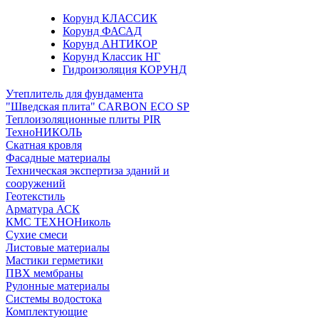
Корунд КЛАССИК
Корунд ФАСАД
Корунд АНТИКОР
Корунд Классик НГ
Гидроизоляция КОРУНД
Утеплитель для фундамента
"Шведская плита" CARBON ECO SP
Теплоизоляционные плиты PIR
ТехноНИКОЛЬ
Скатная кровля
Фасадные материалы
Техническая экспертиза зданий и
сооружений
Геотекстиль
Арматура АСК
КМС ТЕХНОНиколь
Сухие смеси
Листовые материалы
Мастики герметики
ПВХ мембраны
Рулонные материалы
Системы водостока
Комплектующие