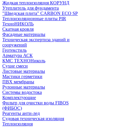
Жидкая теплоизоляция КОРУНД
Утеплитель для фундамента
"Шведская плита" CARBON ECO SP
Теплоизоляционные плиты PIR
ТехноНИКОЛЬ
Скатная кровля
Фасадные материалы
Техническая экспертиза зданий и
сооружений
Геотекстиль
Арматура АСК
КМС ТЕХНОНиколь
Сухие смеси
Листовые материалы
Мастики герметики
ПВХ мембраны
Рулонные материалы
Системы водостока
Комплектующие
Фильтр для очистки воды FIBOS
(ФИБОС)
Реагенты анти-лед
Судовая техническая изоляция
Теплоизоляция