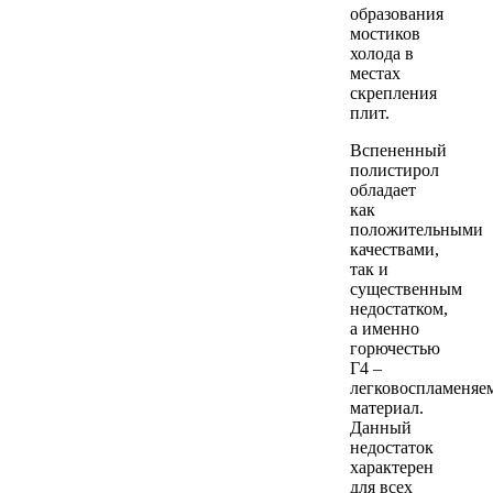
образования
мостиков
холода в
местах
скрепления
плит.
Вспененный
полистирол
обладает
как
положительными
качествами,
так и
существенным
недостатком,
а именно
горючестью
Г4 –
легковоспламеняе
материал.
Данный
недостаток
характерен
для всех