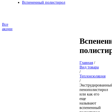
Вспененный полистирол
Все
акции
Вспенен
полисти
Главная
/
Вид товара
/
Теплоизоляция
/
Экструдированны
пенополистирол
или как его
еще
называют
вспененный