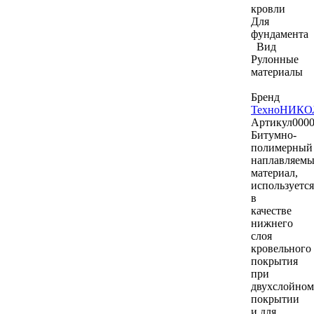
кровли
Для
фундамента
Вид
Рулонные
материалы
Бренд
ТехноНИКО
Артикул
000
Битумно-
полимерный
наплавляем
материал,
используется
в
качестве
нижнего
слоя
кровельного
покрытия
при
двухслойном
покрытии
и для