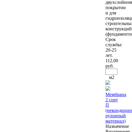
двухслойном
покрытии
и для
гидроизоляц
строительны
конструкций
(фундаментов
Срок
службы:
20-25
лет.
112
,00
руб.
м2
Мембрана
2 сорт
П
(некондици
рулонный
материал)
Назначение
Внутренняя