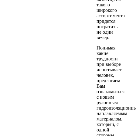
такого
широкого
ассортимента
придется
потратить
не один
вечер.
Понимая,
какие
трудности
при выборе
испытывает
человек,
предлагаем
Вам
ознакомиться
с новым
рулонным
гидроизоляционн
наплавляемым
материалом,
который, с
одной
стороны,