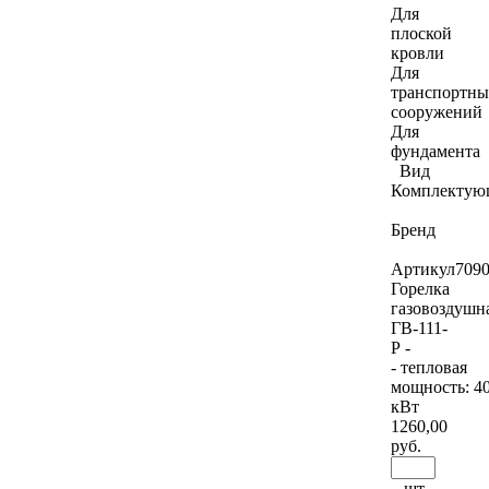
Для
плоской
кровли
Для
транспортны
сооружений
Для
фундамента
Вид
Комплектую
Бренд
Артикул
709
Горелка
газовоздушн
ГВ-111-
Р -
- тепловая
мощность: 4
кВт
1260
,00
руб.
шт.