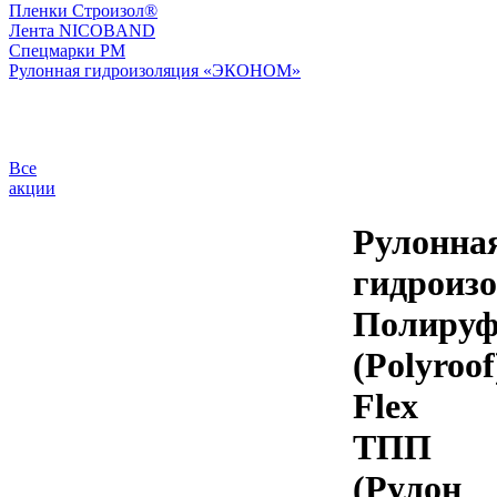
Пленки Строизол®
Лента NICOBAND
Спецмарки РМ
Рулонная гидроизоляция «ЭКОНОМ»
Все
акции
Рулонна
гидроиз
Полиру
(Polyroof
Flex
ТПП
(Рулон