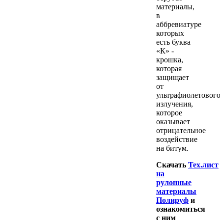
материалы,
в
аббревиатуре
которых
есть буква
«К» -
крошка,
которая
защищает
от
ультрафиолетовог
излучения,
которое
оказывает
отрицательное
воздействие
на битум.
Скачать
Тех.лист
на
рулонные
материалы
Полируф
и
ознакомиться
с ним