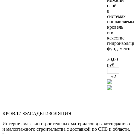
нижний
слой
в
системах
наплавляем
кровель
и в
качестве
гидроизоляц
фундамента.
30
,00
руб.
м2
КРОВЛИ ФАСАДЫ ИЗОЛЯЦИЯ
Интернет магазин строительных материалов для коттеджного
и малоэтажного строительства с доставкой по СПБ и области.