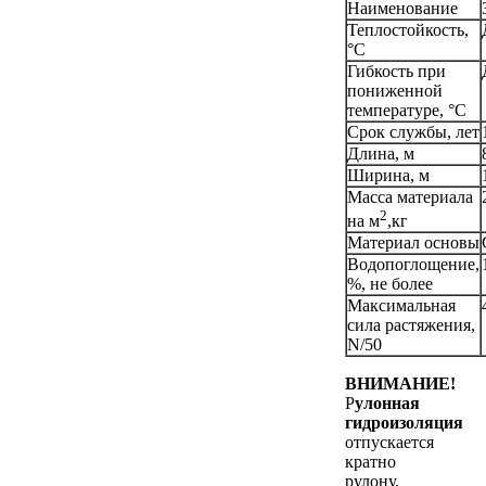
Наименование
Теплостойкость,
°С
Гибкость при
пониженной
температуре, °С
Срок службы, лет
Длина, м
Ширина, м
Масса материала
2
на м
,кг
Материал основы
Водопоглощение,
%, не более
Максимальная
сила растяжения,
N/50
ВНИМАНИЕ!
Р
улонная
гидроизоляция
отпускается
кратно
рулону.