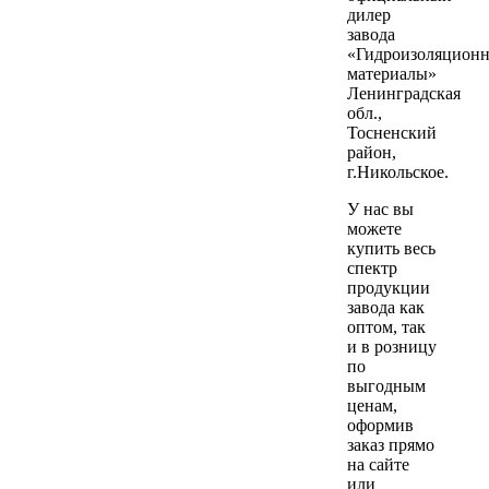
дилер
завода
«Гидроизоляцион
материалы»
Ленинградская
обл.,
Тосненский
район,
г.Никольское.
У нас вы
можете
купить весь
спектр
продукции
завода как
оптом, так
и в розницу
по
выгодным
ценам,
оформив
заказ прямо
на сайте
или