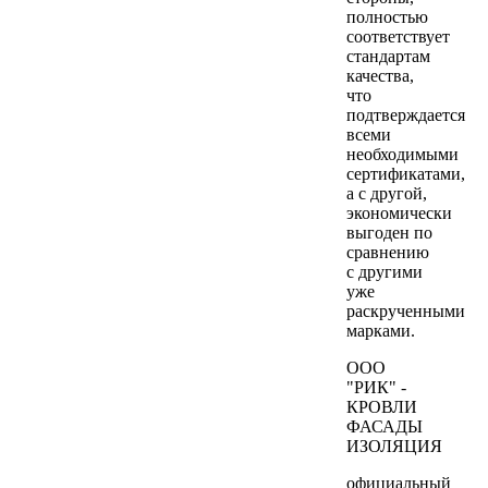
полностью
соответствует
стандартам
качества,
что
подтверждается
всеми
необходимыми
сертификатами,
а с другой,
экономически
выгоден по
сравнению
с другими
уже
раскрученными
марками.
ООО
"РИК" -
КРОВЛИ
ФАСАДЫ
ИЗОЛЯЦИЯ
официальный