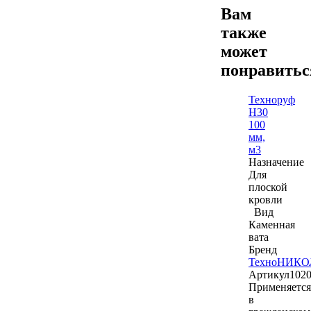
Вам
также
может
понравить
Техноруф
Н30
100
мм,
м3
Назначение
Для
плоской
кровли
Вид
Каменная
вата
Бренд
ТехноНИКО
Артикул
102
Применяется
в