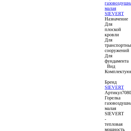
газовоздушн
малая
SIEVERT
Назначение
Для
плоской
кровли
Для
транспортны
сооружений
Для
фундамента
Вид
Комплектую
Бренд
SIEVERT
Артикул
708
Горелка
газовоздушн
малая
SIEVERT
-
тепловая
мощность