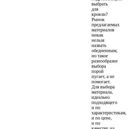
выбрать
для
кровли?
Рынок
предлагаемых
материалов
никак
нельзя
назвать
обедненным,
но такое
разнообразие
выбора
порой
пугает, а не
помогает.
Для выбора
материала,
идеально
подходящего
и по
характеристикам,
и по цене,
и по
качеству, из