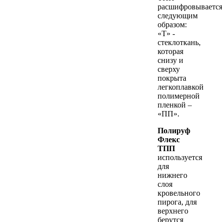
расшифровываетс
следующим
образом:
«Т» -
стеклоткань,
которая
снизу и
сверху
покрыта
легкоплавкой
полимерной
пленкой –
«ПП».
Полируф
Флекс
ТПП
используется
для
нижнего
слоя
кровельного
пирога, для
верхнего
берутся