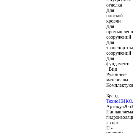
отделка
Для
плоской
кровли
Для
промышлен
сооружений
Для
транспортны
сооружений
Для
фундамента
Вид
Рулонные
материалы
Комплектую
Бренд
ТехноНИКО
Артикул
205
Наплавляема
гидроизоляц
2 сорт
П -