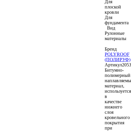
Для
плоской
кровли
Для
фундамента
Вид
Рулонные
материалы
Бренд
POLYROOF
(ПОЛИРУФ)
Артикул
205
Битумно-
полимерный
наплавляем
материал,
используется
в
качестве
нижнего
слоя
кровельного
покрытия
при