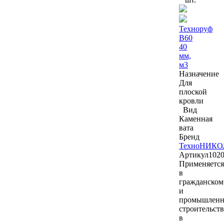
Техноруф
В60
40
мм,
м3
Назначение
Для
плоской
кровли
Вид
Каменная
вата
Бренд
ТехноНИКО
Артикул
102
Применяется
в
гражданском
и
промышлен
строительств
в