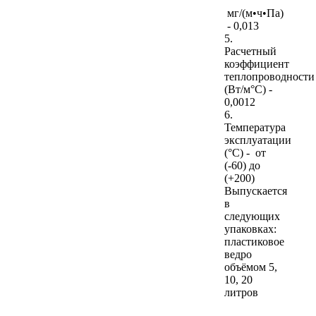
мг/(м•ч•Па)
- 0,013
5.
Расчетный
коэффициент
теплопроводности
(Вт/м°С) -
0,0012
6.
Температура
эксплуатации
(°С) - от
(-60) до
(+200)
Выпускается
в
следующих
упаковках:
пластиковое
ведро
объёмом 5,
10, 20
литров