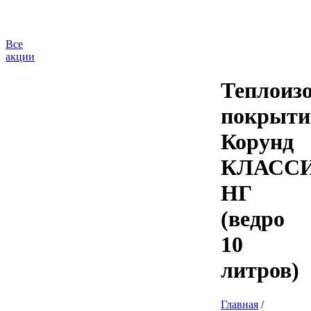
Все
акции
Теплоиз
покрыти
Корунд
КЛАСС
НГ
(ведро
10
литров)
Главная
/