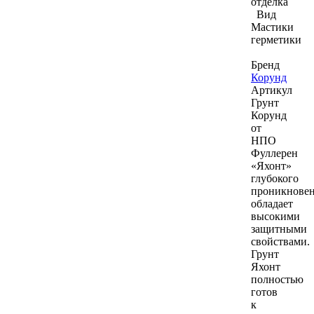
отделка
Вид
Мастики
герметики
Бренд
Корунд
Артикул
Грунт
Корунд
от
НПО
Фуллерен
«Яхонт»
глубокого
проникнове
обладает
высокими
защитными
свойствами.
Грунт
Яхонт
полностью
готов
к