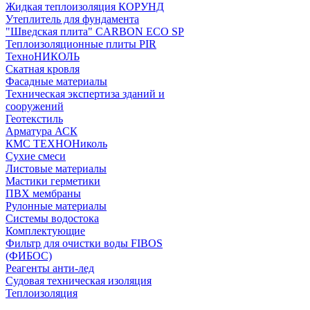
Жидкая теплоизоляция КОРУНД
Утеплитель для фундамента
"Шведская плита" CARBON ECO SP
Теплоизоляционные плиты PIR
ТехноНИКОЛЬ
Скатная кровля
Фасадные материалы
Техническая экспертиза зданий и
сооружений
Геотекстиль
Арматура АСК
КМС ТЕХНОНиколь
Сухие смеси
Листовые материалы
Мастики герметики
ПВХ мембраны
Рулонные материалы
Системы водостока
Комплектующие
Фильтр для очистки воды FIBOS
(ФИБОС)
Реагенты анти-лед
Судовая техническая изоляция
Теплоизоляция