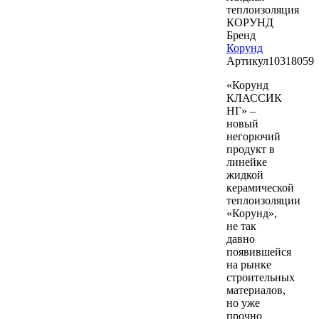
теплоизоляция
КОРУНД
Бренд
Корунд
Артикул
10318059
«Корунд
КЛАССИК
НГ» –
новый
негорючий
продукт в
линейке
жидкой
керамической
теплоизоляции
«Корунд»,
не так
давно
появившейся
на рынке
строительных
материалов,
но уже
прочно