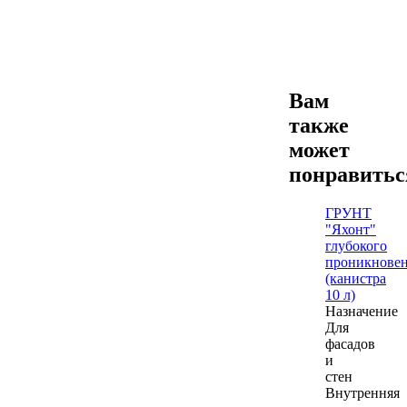
Вам
также
может
понравить
ГРУНТ
"Яхонт"
глубокого
проникнове
(канистра
10 л)
Назначение
Для
фасадов
и
стен
Внутренняя