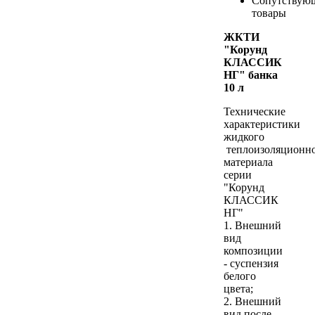
Сопутствую
товары
ЖКТИ
"Корунд
КЛАССИК
НГ" банка
10 л
Технические
характеристики
жидкого
теплоизоляционн
материала
серии
"Корунд
КЛАССИК
НГ"
1. Внешний
вид
композиции
- суспензия
белого
цвета;
2. Внешний
вид после