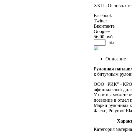
ХКП - Основа: сте
Facebook
Twitter
Вконтакте
Google+
56
,00 руб.
м2
Описание
Р
улонная наплав
к битумным рулонн
ООО "РИК" - К
официальный дилер
У нас вы можете к
позвонив в отдел 
Марки рулонных кр
Флекс, Polyroof El
Характ
Категория материа