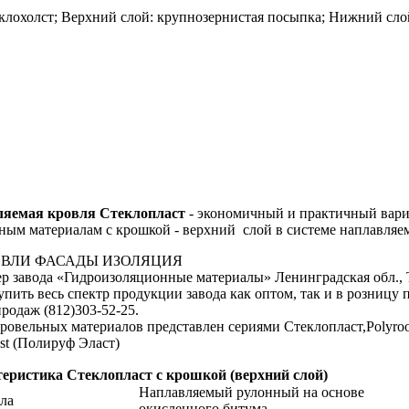
клохолст; Верхний слой: крупнозернистая посыпка; Нижний сло
ляемая кровля Стеклопласт
- экономичный и практичный вариа
ым материалам с крошкой - верхний слой в системе наплавляе
РОВЛИ ФАСАДЫ ИЗОЛЯЦИЯ
 завода «Гидроизоляционные материалы» Ленинградская обл., Т
упить весь спектр продукции завода как оптом, так и в розницу
продаж (812)303-52-25.
овельных материалов представлен сериями Стеклопласт,Polyroof 
ast (Полируф Эласт)
еристика Стеклопласт с крошкой (верхний слой)
Наплавляемый рулонный на основе
ла
окисленного битума