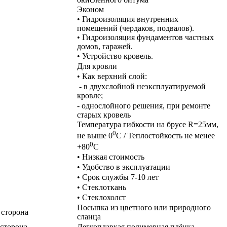
Эконом
• Гидроизоляция внутренних
помещений (чердаков, подвалов).
• Гидроизоляция фундаментов частных
домов, гаражей.
• Устройство кровель.
Для кровли
• Как верхний слой:
- в двухслойной неэксплуатируемой
кровле;
- однослойного решения, при ремонте
старых кровель
Температура гибкости на брусе R=25мм,
0
не выше 0
С / Теплостойкость не менее
0
+80
С
• Низкая стоимость
• Удобство в эксплуатации
• Срок службы 7-10 лет
• Стеклоткань
• Стеклохолст
Посыпка из цветного или природного
 сторона
сланца
сторона
Легкоплавкая полимерная плёнка