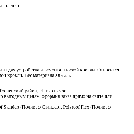
й: пленка
нт для устройства и ремонта плоской кровли. Относится
мой кровли. Вес материала
3,5
кг /кв.м
осненский район, г.Никольское.
 по выгодным ценам, оформив заказ прямо на сайте или
Standart (Полируф Стандарт, Polyroof Flex (Полируф