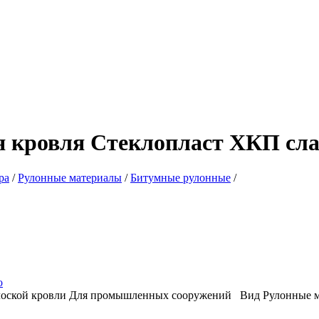
 кровля Стеклопласт ХКП слан
ра
/
Рулонные материалы
/
Битумные рулонные
/
о
лоской кровли
Для промышленных сооружений
Вид
Рулонные 