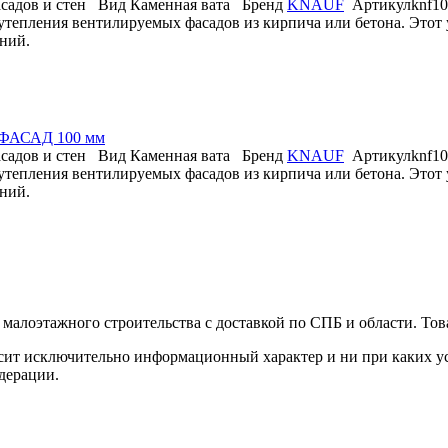
садов и стен
Вид
Каменная вата
Бренд
KNAUF
Артикул
knf1
утепления вентилируемых фасадов из кирпича или бетона. Этот
ний.
 ФАСАД 100 мм
садов и стен
Вид
Каменная вата
Бренд
KNAUF
Артикул
knf1
утепления вентилируемых фасадов из кирпича или бетона. Этот
ний.
малоэтажного строительства с доставкой по СПБ и области. Тов
сит исключительно информационный характер и ни при каких ус
дерации.