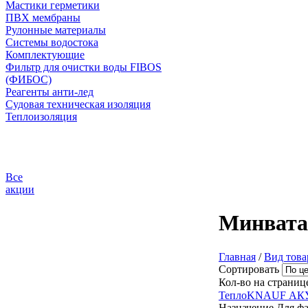
Мастики герметики
ПВХ мембраны
Рулонные материалы
Системы водостока
Комплектующие
Фильтр для очистки воды FIBOS
(ФИБОС)
Реагенты анти-лед
Судовая техническая изоляция
Теплоизоляция
Все
акции
Минват
Главная
/
Вид това
Сортировать
Кол-во на страниц
ТеплоKNAUF АК
Назначение
Для фа