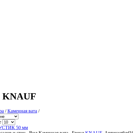
а KNAUF
ра
/
Каменная вата
/
е
УСТИК 50 мм
садов и стен
Вид
Каменная вата
Бренд
KNAUF
Артикул
tknf1