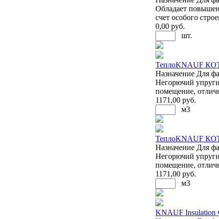
Обладает повышенн
счет особого стро
0
,00 руб.
шт.
ТеплоKNAUF КО
Назначение
Для фа
Негорючий упругий
помещение, отлич
1171
,00 руб.
м3
ТеплоKNAUF КОТ
Назначение
Для фа
Негорючий упругий
помещение, отлич
1171
,00 руб.
м3
KNAUF Insulation