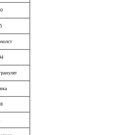
20
5
охолст
94
гранулят
нка
,8
1