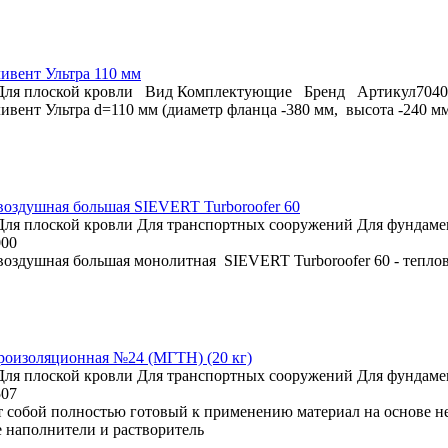
ивент Ультра 110 мм
Для плоской кровли
Вид
Комплектующие
Бренд
Артикул
7040
вент Ультра d=110 мм (диаметр фланца -380 мм, высота -240 мм, 
воздушная большая SIEVERT Turboroofer 60
Для плоской кровли
Для транспортных сооружений
Для фундаме
000
воздушная большая монолитная SIEVERT Turboroofer 60 - тепло
роизоляционная №24 (МГТН) (20 кг)
Для плоской кровли
Для транспортных сооружений
Для фундаме
507
т собой полностью готовый к применению материал на основе н
 наполнители и растворитель