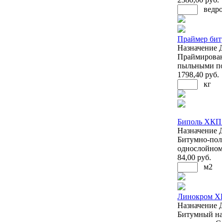
ведр
Праймер бит
Назначение
Праймирован
пыльными п
1798
,40 руб.
кг
Биполь ХКП 
Назначение
Битумно-пол
однослойном
84
,00 руб.
м2
Линокром Х
Назначение
Битумный на