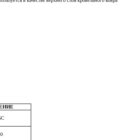
льзуется в качестве верхнего слоя кровельного ковра
ЕНИЕ
БС
30