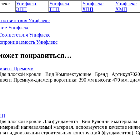
лекс
Унифлекс
Унифлекс
Унифлекс
Унифлекс
ЭПП
ТПП
ХПП
ХМП
соответствия Унифлекс
ение Унифлекс
Соответствия Унифлекс
аропроницаемость Унифлекс
может понравиться…
ливент Премиум
Для плоской кровли
Вид
Комплектующие
Бренд
Артикул
7020
вент Премиум-диаметр воротника: 390 мм высота: 470 мм, диамет
ПП
Для плоской кровли
Для фундамента
Вид
Рулонные материалы
имерный наплавляемый материал, используется в качестве нижн
ля гидроизоляции строительных конструкций (фундаментов). Ср