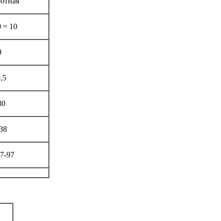
ютная
0 = 10
9
,5
30
38
7-97