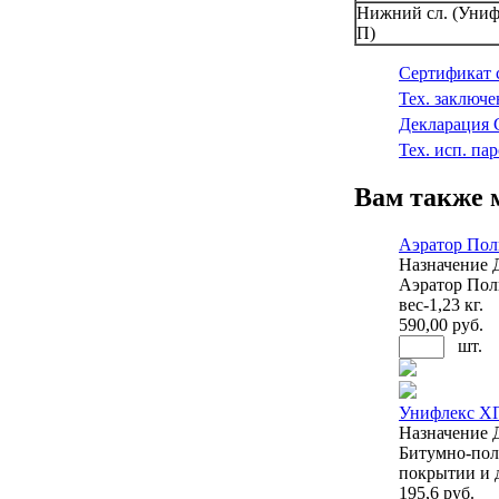
Нижний сл. (Униф
П)
Сертификат 
Тех. заключ
Декларация 
Тех. исп. п
Вам также 
Аэратор По
Назначение
Аэратор Поли
вес-1,23 кг.
590
,00 руб.
шт.
Унифлекс Х
Назначение
Битумно-пол
покрытии и д
195
,6 руб.