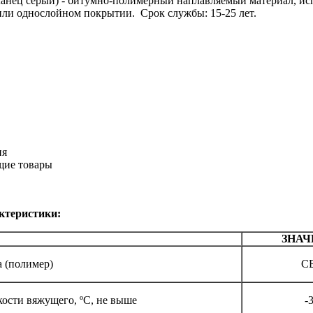
нец серый) - битумно-полимерный наплавляемый материал, испо
ли однослойном покрытии. Срок службы: 15-25 лет.
ия
щие товары
ктеристики:
ЗНАЧ
 (полимер)
С
кости вяжущего, ºС, не выше
-