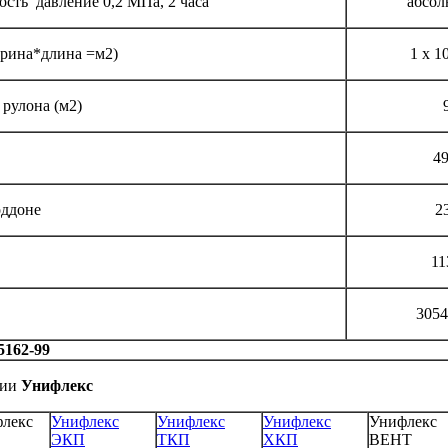
сть давление 0,2 МПа, 2 часа
абсол
ирина*длина =м2)
1 х 1
рулона (м2)
49
оддоне
2
11
3054
5162-99
рии
Унифлекс
флекс
Унифлекс
Унифлекс
Унифлекс
Унифлекс
ЭКП
ТКП
ХКП
ВЕНТ