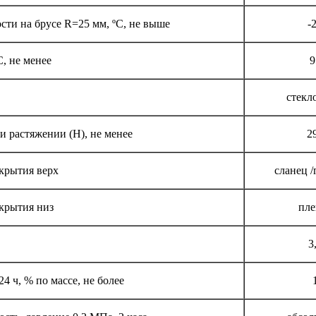
сти на брусе R=25 мм, ºС, не выше
-
С, не менее
9
стекл
и растяжении (Н), не менее
2
крытия верх
сланец /
крытия низ
пле
3
 ч, % по массе, не более