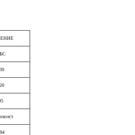
ЧЕНИЕ
БС
30
20
95
охолст
94