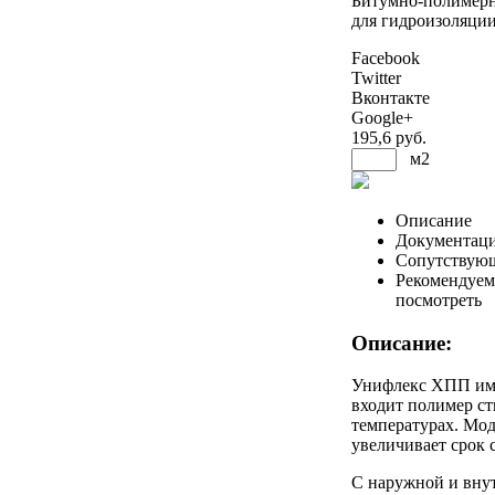
Битумно-полимерн
для гидроизоляции
Facebook
Twitter
Вконтакте
Google+
195
,6 руб.
м2
Описание
Документац
Сопутствую
Рекомендуем
посмотреть
Описание:
Унифлекс ХПП имее
входит полимер ст
температурах. Мод
увеличивает срок 
С наружной и внут