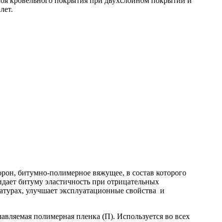
лоя кровельного покрытия при двухслойном покрытии и
лет.
рон, битумно-полимерное вяжущее, в состав которого
идает битуму эластичность при отрицательных
атурах, улучшает эксплуатационные свойства и
вляемая полимерная пленка (П). Используется во всех