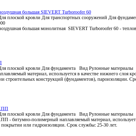
воздушная большая SIEVERT Turboroofer 60
Для плоской кровли
Для транспортных сооружений
Для фундаме
000
воздушная большая монолитная SIEVERT Turboroofer 60 - тепло
П
Для плоской кровли
Для фундамента
Вид
Рулонные материалы
плавляемый материал, используется в качестве нижнего слоя к
ии строительных конструкций (фундаментов), пароизоляции. Сро
 ХПП
Для плоской кровли
Для фундамента
Вид
Рулонные материалы
ХПП - битумно-полимерный наплавляемый материал, используется
 покрытии или гидроизоляции. Срок службы: 25-30 лет.