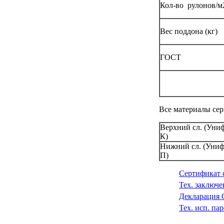
Кол-во рулонов/м
Вес поддона (кг)
ГОСТ
Все материалы се
Верхний сл. (Уни
К)
Нижний сл. (Униф
П)
Сертификат 
Тех. заключ
Декларация 
Тех. исп. п