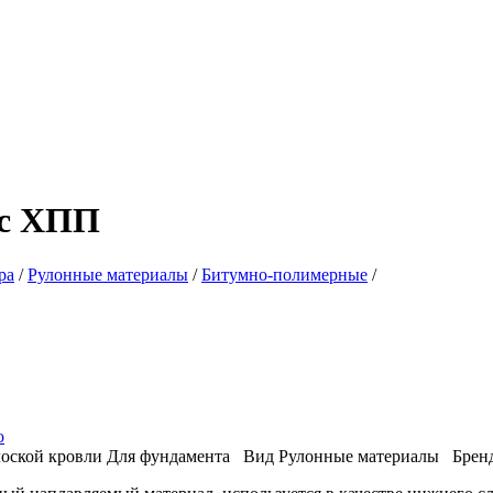
с ХПП
ра
/
Рулонные материалы
/
Битумно-полимерные
/
о
лоской кровли
Для фундамента
Вид
Рулонные материалы
Брен