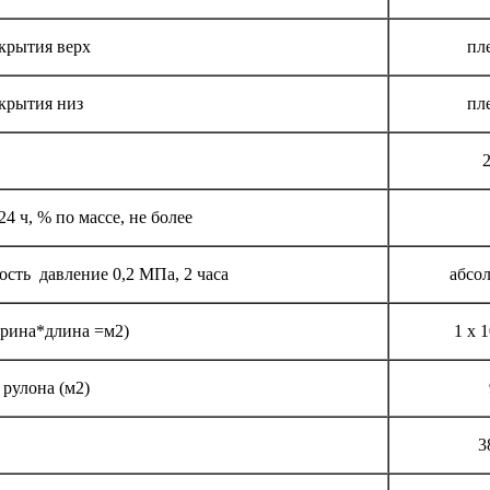
крытия верх
пл
крытия низ
пл
2
 ч, % по массе, не более
сть давление 0,2 МПа, 2 часа
абсо
ирина*длина =м2)
1 х 1
рулона (м2)
3