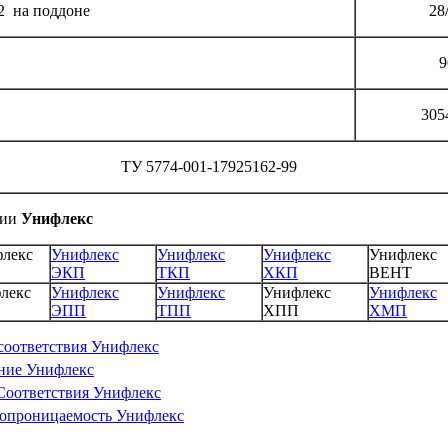
2 на поддоне
28
9
305
ТУ 5774-001-17925162-99
рии
Унифлекс
флекс
Унифлекс
Унифлекс
Унифлекс
Унифлекс
ЭКП
ТКП
ХКП
ВЕНТ
лекс
Унифлекс
Унифлекс
Унифлекс
Унифлекс
ЭПП
ТПП
ХПП
ХМП
соответствия Унифлекс
ение Унифлекс
Соответствия Унифлекс
аропроницаемость Унифлекс