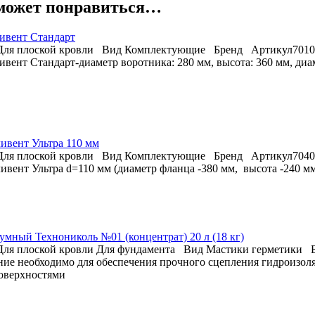
может понравиться…
ивент Стандарт
Для плоской кровли
Вид
Комплектующие
Бренд
Артикул
7010
вент Стандарт-диаметр воротника: 280 мм, высота: 360 мм, диам
ивент Ультра 110 мм
Для плоской кровли
Вид
Комплектующие
Бренд
Артикул
7040
вент Ультра d=110 мм (диаметр фланца -380 мм, высота -240 мм, 
умный Технониколь №01 (концентрат) 20 л (18 кг)
Для плоской кровли
Для фундамента
Вид
Мастики герметики
ие необходимо для обеспечения прочного сцепления гидроизол
оверхностями