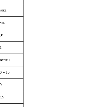
енка
енка
,8
1
лютная
0 = 10
9
8,5