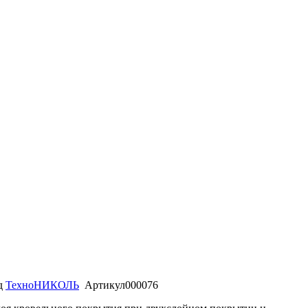
д
ТехноНИКОЛЬ
Артикул
000076