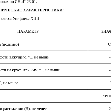
йонах по СНиП 23-01.
НИЧЕСКИЕ ХАРАКТЕРИСТИКИ:
 класса Унифлекс ХПП
ПАРАМЕТР
ЗНА
 (полимер)
С
кости вяжущего, ºС, не выше
-
сти на брусе R=25 мм, ºС, не выше
-
С, не менее
стекл
и растяжении (Н), не менее
2