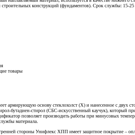
ый наплавляемый материал, используется в качестве нижнего с
 строительных конструкций (фундаментов). Срок службы: 15-25 
ия
щие товары
т армирующую основу стеклохолст (Х) и нанесенное с двух сто
ирол-бутадиен-стирол (СБС-искусственный каучук), который пр
ификатор позволяет производить работы при минусовых темпер
службы материала.
ренней стороны Унифлекс ХПП имеет защитное покрытие – опла