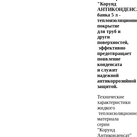
"Корунд
АНТИКОНДЕНС
банка 5 л -
теплоизоляционн
покрытие
для труб и
други
поверхностей,
эффективно
предотвращает
появление
конденсата
и служит
надежной
антикоррозийной
защитой.
Технические
характеристики
жидкого
теплоизоляционн
материала
серии
"Корунд
Антиконденсат"