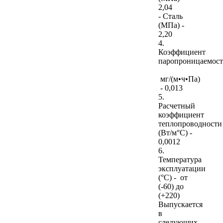
2,04
- Сталь
(МПа) -
2,20
4.
Коэффициент
паропроницаемос
мг/(м•ч•Па)
- 0,013
5.
Расчетный
коэффициент
теплопроводности
(Вт/м°С) -
0,0012
6.
Температура
эксплуатации
(°С) - от
(-60) до
(+220)
Выпускается
в
следующих