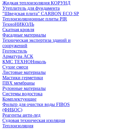
Жидкая теплоизоляция КОРУНД
Утеплитель для фундамента
"Шведская плита" CARBON ECO SP
Теплоизоляционные плиты PIR
ТехноНИКОЛЬ
Скатная кровля
Фасадные материалы
Техническая экспертиза зданий и
сооружений
Геотекстиль
Арматура АСК
КМС ТЕХНОНиколь
Сухие смеси
Листовые материалы
Мастики герметики
ПВХ мембраны
Рулонные материалы
Системы водостока
Комплектующие
Фильтр для очистки воды FIBOS
(ФИБОС)
Реагенты анти-лед
Судовая техническая изоляция
Теплоизоляция