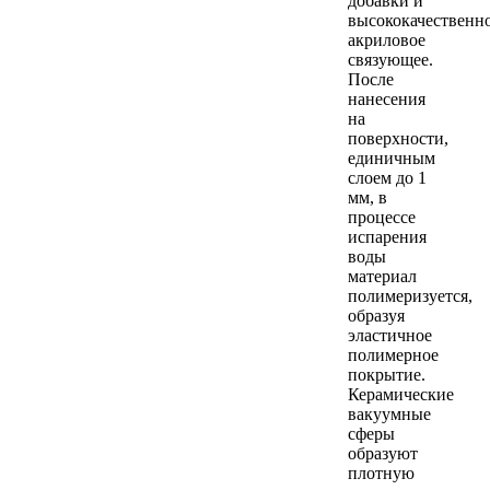
добавки и
высококачественн
акриловое
связующее.
После
нанесения
на
поверхности,
единичным
слоем до 1
мм, в
процессе
испарения
воды
материал
полимеризуется,
образуя
эластичное
полимерное
покрытие.
Керамические
вакуумные
сферы
образуют
плотную