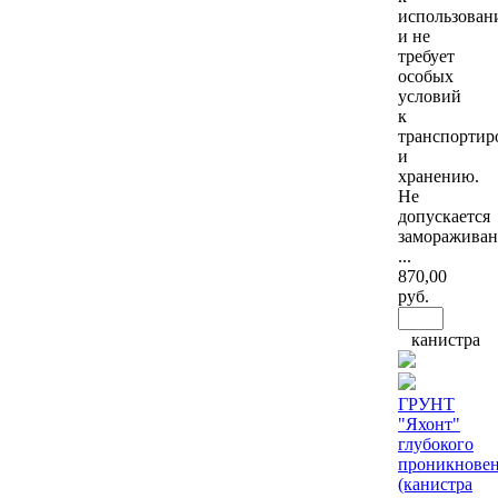
использова
и не
требует
особых
условий
к
транспортир
и
хранению.
Не
допускается
замораживан
...
870
,00
руб.
канистра
ГРУНТ
"Яхонт"
глубокого
проникнове
(канистра