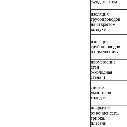
фундаментом
изоляция
трубопроводов
на открытом
воздухе
изоляция
трубопроводов
в помещениях
промерзание
стен
(«холодная
стена»)
снятие
«мостиков
холода»
покрытие
от конденсата,
грибка,
плесени