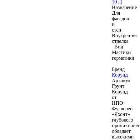
10 л)
Назначение
Для
фасадов
и
стен
Внутренняя
отделка
Вид
Мастики
герметики
Бренд
Корунд
Артикул
Грунт
Корунд
от
НПО
Фуллерен
«Яхонт»
глубокого
проникнове
обладает
высокими