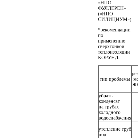
«НПО
ФУЛЛЕРЕН»
(«НПО
СИЛИЦИУМ»)
*рекомендации
по
применению
сверхтонкой
теплоизоляции
КОРУНД:
ре
тип проблемы
м
ЖК
убрать
конденсат
на трубах
холодного
водоснабжения
утепление труб
под