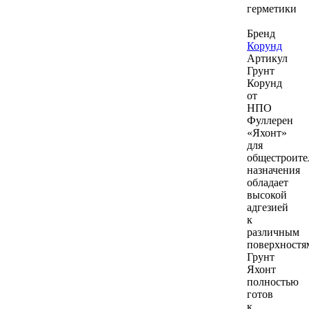
герметики
Бренд
Корунд
Артикул
Грунт
Корунд
от
НПО
Фуллерен
«Яхонт»
для
общестроите
назначения
обладает
высокой
адгезией
к
различным
поверхностя
Грунт
Яхонт
полностью
готов
к