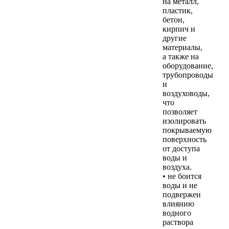
на металл,
пластик,
бетон,
кирпич и
другие
материалы,
а также на
оборудование,
трубопроводы
и
воздуховоды,
что
позволяет
изолировать
покрываемую
поверхность
от доступа
воды и
воздуха.
• не боится
воды и не
подвержен
влиянию
водного
раствора