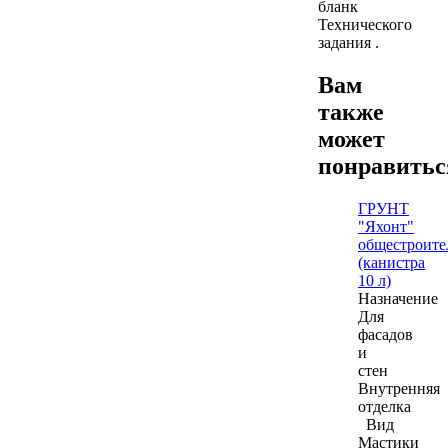
бланк
Технического
задания .
Вам
также
может
понравить
ГРУНТ
"Яхонт"
общестроит
(канистра
10 л)
Назначение
Для
фасадов
и
стен
Внутренняя
отделка
Вид
Мастики