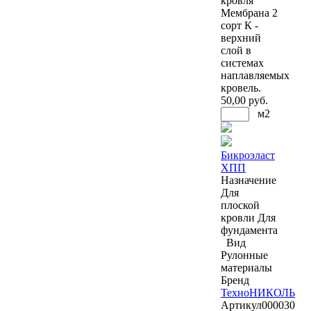
кровля
Мембрана 2
сорт К -
верхний
слой в
системах
наплавляемых
кровель.
50
,00 руб.
м2
Бикроэласт
ХПП
Назначение
Для
плоской
кровли
Для
фундамента
Вид
Рулонные
материалы
Бренд
ТехноНИКОЛЬ
Артикул
000030