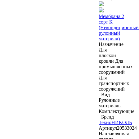
Мембрана 2
сорт К
(Некондиционный
рулонный
материал)
Назначение
Для
плоской
кровли
Для
промышленных
сооружений
Для
транспортных
сооружений
Вид
Рулонные
материалы
Комплектующие
Бренд
ТехноНИКОЛЬ
Артикул
20533024
Наплавляемая