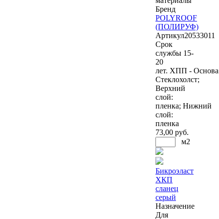
материалы
Бренд
POLYROOF
(ПОЛИРУФ)
Артикул
20533011
Срок
службы 15-
20
лет. ХПП - Основа
Стеклохолст;
Верхний
слой:
пленка; Нижний
слой:
пленка
73
,00 руб.
м2
Бикроэласт
ХКП
сланец
серый
Назначение
Для