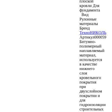
плоской
кровли
Для
фундамента
Вид
Рулонные
материалы
Бренд
ТехноНИКОЛЬ
Артикул
000059
Битумно-
полимерный
наплавляемый
материал,
используется
в качестве
нижнего
слоя
кровельного
покрытия
при
двухслойном
покрытии и
для
гидроизоляции
строительных