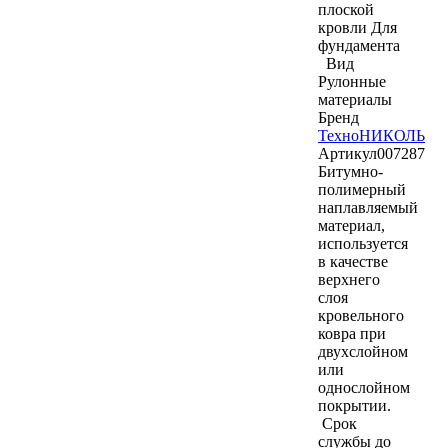
плоской
кровли
Для
фундамента
Вид
Рулонные
материалы
Бренд
ТехноНИКОЛЬ
Артикул
007287
Битумно-
полимерный
наплавляемый
материал,
используется
в качестве
верхнего
слоя
кровельного
ковра при
двухслойном
или
однослойном
покрытии.
Срок
службы до