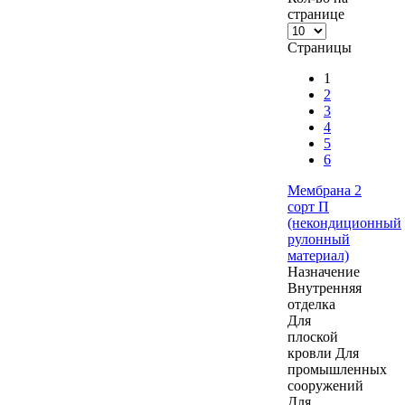
странице
Страницы
1
2
3
4
5
6
Мембрана 2
сорт П
(некондиционный
рулонный
материал)
Назначение
Внутренняя
отделка
Для
плоской
кровли
Для
промышленных
сооружений
Для