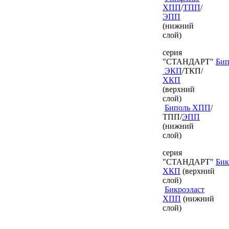
ХПП
/
ТПП
/
ЭПП
(нижний
слой)
серия
"СТАНДАРТ"
Бип
ЭКП
/ТКП/
ХКП
(верхний
слой)
Биполь ХПП
/
ТПП/
ЭПП
(нижний
слой)
серия
"СТАНДАРТ"
Бик
ХКП
(верхний
слой)
Бикроэласт
ХПП
(нижний
слой)