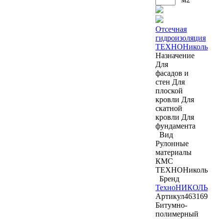
Отсечная
гидроизоляция
ТЕХНОНиколь
Назначение
Для
фасадов и
стен
Для
плоской
кровли
Для
скатной
кровли
Для
фундамента
Вид
Рулонные
материалы
КМС
ТЕХНОНиколь
Бренд
ТехноНИКОЛЬ
Артикул
463169
Битумно-
полимерный