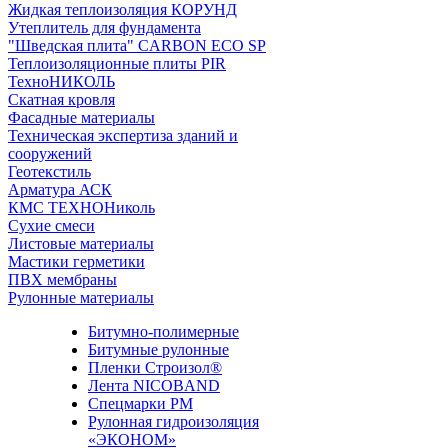
Жидкая теплоизоляция КОРУНД
Утеплитель для фундамента
"Шведская плита" CARBON ECO SP
Теплоизоляционные плиты PIR
ТехноНИКОЛЬ
Скатная кровля
Фасадные материалы
Техническая экспертиза зданий и
сооружений
Геотекстиль
Арматура АСК
КМС ТЕХНОНиколь
Сухие смеси
Листовые материалы
Мастики герметики
ПВХ мембраны
Рулонные материалы
Битумно-полимерные
Битумные рулонные
Пленки Строизол®
Лента NICOBAND
Спецмарки РМ
Рулонная гидроизоляция
«ЭКОНОМ»