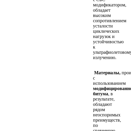
модификатором,
обладает
высоким
сопротивлением
усталости
циклических
нагрузок и
устойчивостью
к
ультрафиолетовом
излучению.
Материалы,
про
с
использованием
модифицированн
битума
, в
результате,
обладают
рядом
неоспоримых
преимуществ,
по
сравнению