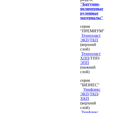
"Битумно-
полимерные
рулонные
материалы"
серия
"ПРЕМИУМ"
Техноэласт
ЭКП
/
ТКП
(верхний
слой)
Техноэласт
ХПП
/ТПП/
ЭПП
(нижний
слой)
серия
"БИЗНЕС"
Унифлекс
ЭКП
/
ТКП
/
ХКП
(верхний
слой)
Унифлекс