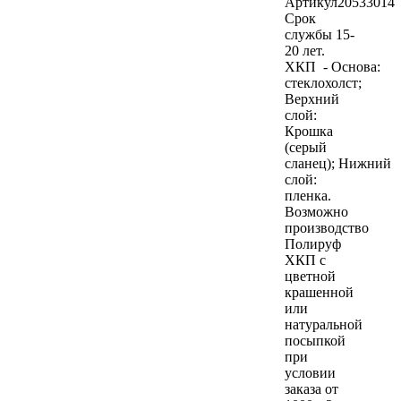
Артикул
20533014
Срок
службы 15-
20 лет.
ХКП - Основа:
стеклохолст;
Верхний
слой:
Крошка
(серый
сланец); Нижний
слой:
пленка.
Возможно
производство
Полируф
ХКП с
цветной
крашенной
или
натуральной
посыпкой
при
условии
заказа от