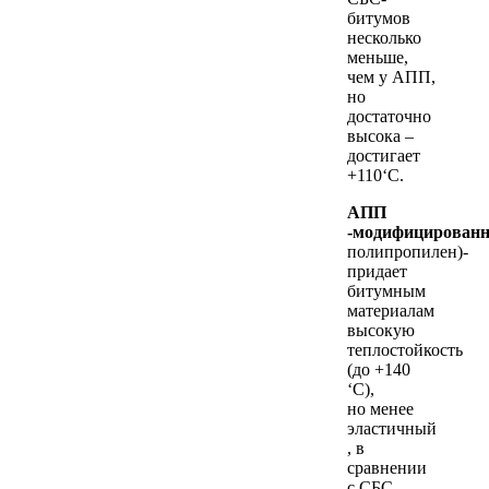
битумов
несколько
меньше,
чем у АПП,
но
достаточно
высока –
достигает
+110‘С.
АПП
-модифицирован
полипропилен)-
придает
битумным
материалам
высокую
теплостойкость
(до +140
‘C),
но менее
эластичный
, в
сравнении
с СБС