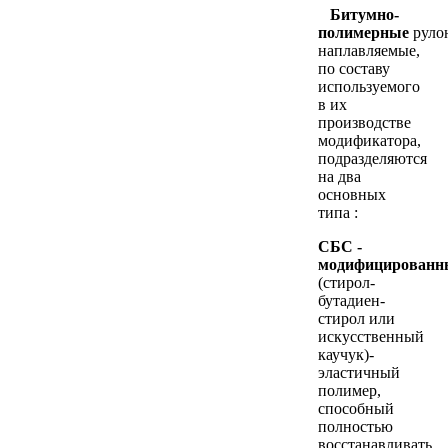
Битумно-
полимерные
руло
наплавляемые,
по составу
используемого
в их
производстве
модификатора,
подразделяются
на два
основных
типа :
СБС -
модифицированн
(стирол-
бутадиен-
стирол или
искусственный
каучук)-
эластичный
полимер,
способный
полностью
восстанавливать