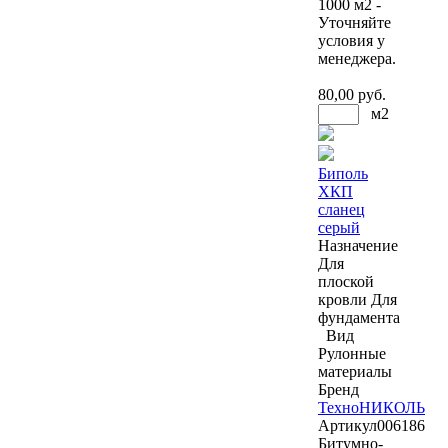
1000 м2 -
Уточняйте
условия у
менеджера.
80
,00 руб.
м2
Биполь
ХКП
сланец
серый
Назначение
Для
плоской
кровли
Для
фундамента
Вид
Рулонные
материалы
Бренд
ТехноНИКОЛЬ
Артикул
006186
Битумно-