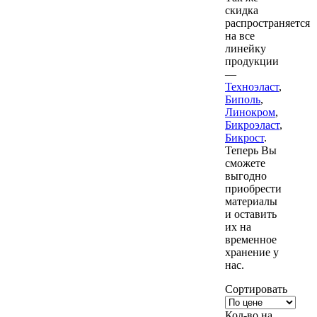
скидка
распространяется
на все
линейку
продукции
—
Техноэласт
,
Биполь
,
Линокром
,
Бикроэласт
,
Бикрост
.
Теперь Вы
сможете
выгодно
приобрести
материалы
и оставить
их на
временное
хранение у
нас.
Сортировать
Кол-во на