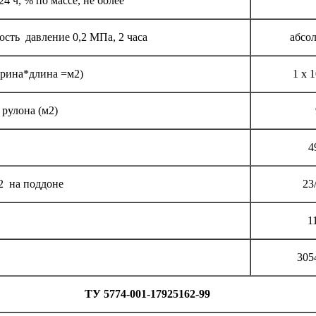
 ч, % по массе, не более
сть давление 0,2 МПа, 2 часа
абсо
ирина*длина =м2)
1 х 1
рулона (м2)
4
2 на поддоне
23
1
305
ТУ 5774-001-17925162-99