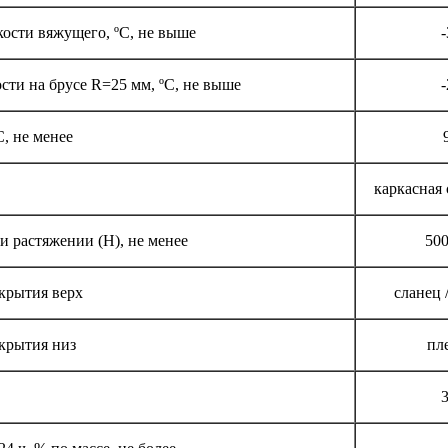
кости вяжущего, ºС, не выше
-
сти на брусе R=25 мм, ºС, не выше
-
С, не менее
каркасная 
и растяжении (Н), не менее
500
крытия верх
сланец 
крытия низ
пл
3