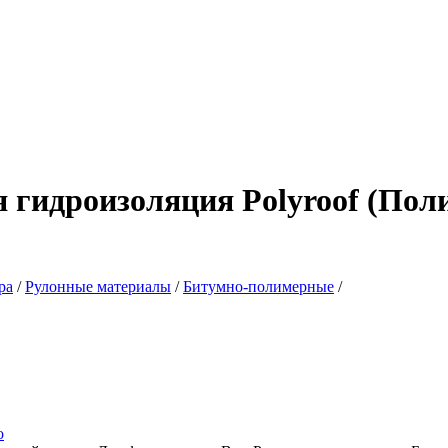
 гидроизоляция Polyroof (Пол
ра
/
Рулонные материалы
/
Битумно-полимерные
/
о