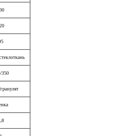
30
20
95
стеклоткань
/350
/гранулят
енка
,8