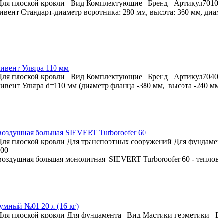
Для плоской кровли
Вид
Комплектующие
Бренд
Артикул
7010
вент Стандарт-диаметр воротника: 280 мм, высота: 360 мм, диам
ивент Ультра 110 мм
Для плоской кровли
Вид
Комплектующие
Бренд
Артикул
7040
вент Ультра d=110 мм (диаметр фланца -380 мм, высота -240 мм, 
воздушная большая SIEVERT Turboroofer 60
Для плоской кровли
Для транспортных сооружений
Для фундаме
000
воздушная большая монолитная SIEVERT Turboroofer 60 - тепло
умный №01 20 л (16 кг)
Для плоской кровли
Для фундамента
Вид
Мастики герметики