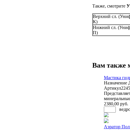
Также, смотрите
У
Верхний сл. (Уни
К)
Нижний сл. (Униф
П)
Вам также 
Мастика гид
Назначение
Артикул
224
Представляе
минеральные
2380
,00 руб.
ведр
Аэратор Пол