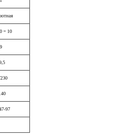
1
лютная
0 = 10
9
9,5
/230
140
47-97