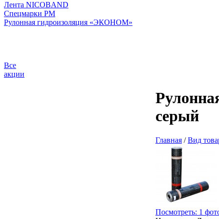
Лента NICOBAND
Спецмарки РМ
Рулонная гидроизоляция «ЭКОНОМ»
Все
акции
Рулонная
серый
Главная
/
Вид това
Посмотреть: 1 фот