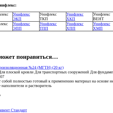
нифлекс:
флекс
Унифлекс
Унифлекс
Унифлекс
Унифлекс
ЭКП
ТКП
ХКП
ВЕНТ
лекс
Унифлекс
Унифлекс
Унифлекс
Унифлекс
ЭПП
ТПП
ХПП
ХМП
может понравиться…
роизоляционная №24 (МГТН) (20 кг)
Для плоской кровли
Для транспортных сооружений
Для фундаме
507
т собой полностью готовый к применению материал на основе н
 наполнители и растворитель
о
ивент Стандарт