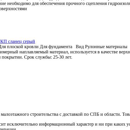
ие необходимо для обеспечения прочного сцепления гидроизол
оверхностями
ТКП сланец серый
Для плоской кровли
Для фундамента
Вид
Рулонные материалы
имерный наплавляемый материал, используется в качестве верхн
 покрытии. Срок службы: 25-30 лет.
малоэтажного строительства с доставкой по СПБ и области. Тов
сит исключительно информационный характер и ни при каких ус
дерации.