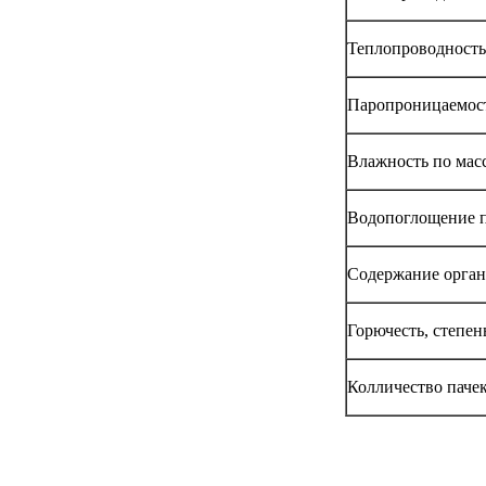
Теплопроводность 
Паропроницаемость
Влажность по масс
Водопоглощение п
Содержание орган
Горючесть, степен
Колличество паче