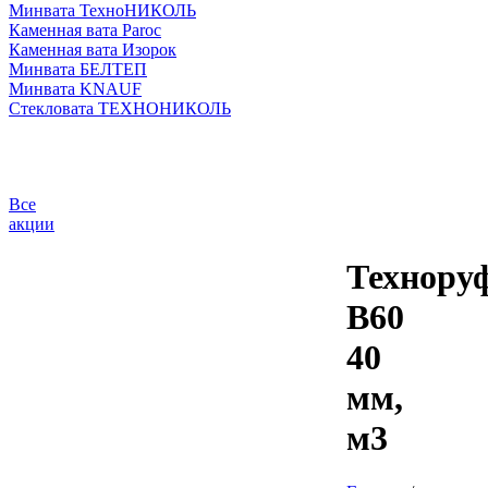
Минвата ТехноНИКОЛЬ
Каменная вата Paroc
Каменная вата Изорок
Минвата БЕЛТЕП
Минвата KNAUF
Стекловата ТЕХНОНИКОЛЬ
Все
акции
Технору
В60
40
мм,
м3