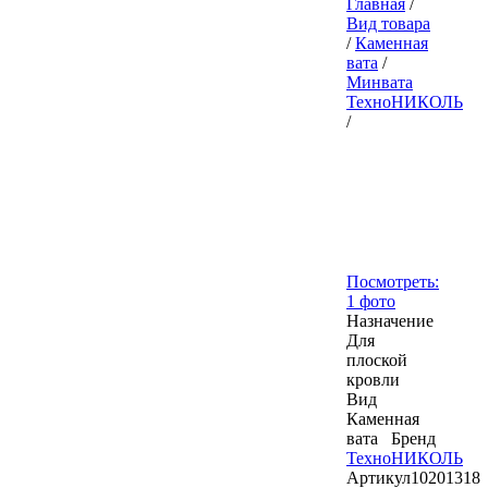
Главная
/
Вид товара
/
Каменная
вата
/
Минвата
ТехноНИКОЛЬ
/
Посмотреть:
1 фото
Назначение
Для
плоской
кровли
Вид
Каменная
вата
Бренд
ТехноНИКОЛЬ
Артикул
10201318