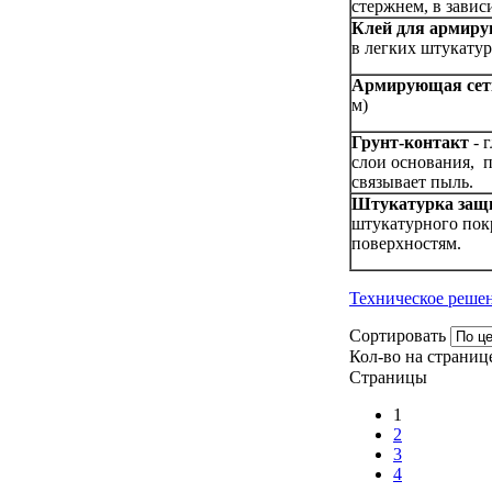
стержнем, в завис
Клей для армиру
в легких штукату
Армирующая сет
м)
Грунт-контакт
- 
слои основания, п
связывает пыль.
Штукатурка защ
штукатурного пок
поверхностям.
Техническое реше
Сортировать
Кол-во на страниц
Страницы
1
2
3
4