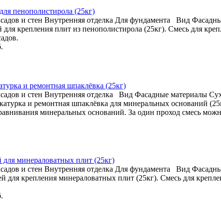
 для пенополистирола (25кг)
садов и стен
Внутренняя отделка
Для фундамента
Вид
Фасадны
лей для крепления плит из пенополистирола (25кг). Смесь для к
адов.
.
катурка и ремонтная шпаклёвка (25кг)
садов и стен
Внутренняя отделка
Вид
Фасадные материалы
Сух
тукатурка и ремонтная шпаклёвка для минеральных оснований (25
авнивания минеральных оснований. За один проход смесь можно
ей для минераловатных плит (25кг)
садов и стен
Внутренняя отделка
Для фундамента
Вид
Фасадны
клей для крепления минераловатных плит (25кг). Смесь для кре
.