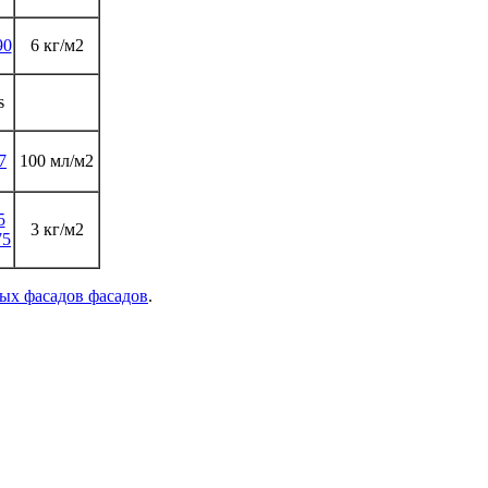
90
6 кг/м2
s
7
100 мл/м2
5
3 кг/м2
75
ых фасадов фасадов
.