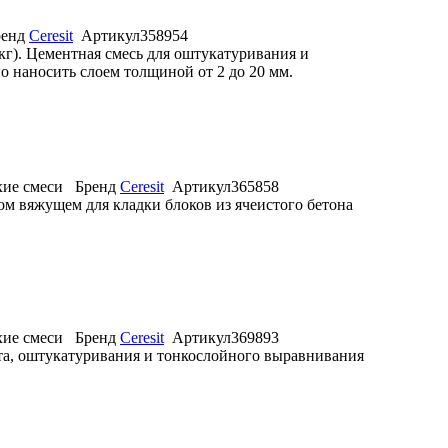
ренд
Ceresit
Артикул
358954
кг). Цементная смесь для оштукатуривания и
 наносить слоем толщиной от 2 до 20 мм.
ие смеси
Бренд
Ceresit
Артикул
365858
тном вяжущем для кладки блоков из ячеистого бетона
ие смеси
Бренд
Ceresit
Артикул
369893
онта, оштукатуривания и тонкослойного выравнивания