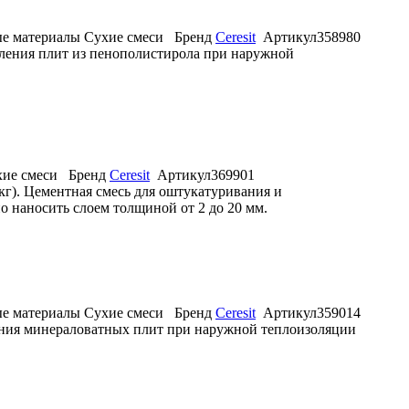
е материалы
Сухие смеси
Бренд
Ceresit
Артикул
358980
репления плит из пенополистирола при наружной
ие смеси
Бренд
Ceresit
Артикул
369901
кг). Цементная смесь для оштукатуривания и
 наносить слоем толщиной от 2 до 20 мм.
е материалы
Сухие смеси
Бренд
Ceresit
Артикул
359014
пления минераловатных плит при наружной теплоизоляции