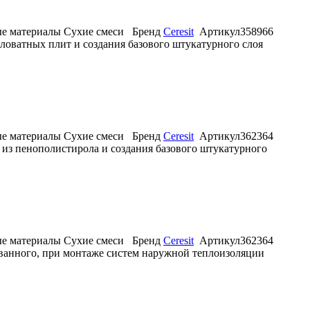
е материалы
Сухие смеси
Бренд
Ceresit
Артикул
358966
аловатных плит и создания базового штукатурного слоя
е материалы
Сухие смеси
Бренд
Ceresit
Артикул
362364
ит из пенополистирола и создания базового штукатурного
е материалы
Сухие смеси
Бренд
Ceresit
Артикул
362364
ованного, при монтаже систем наружной теплоизоляции