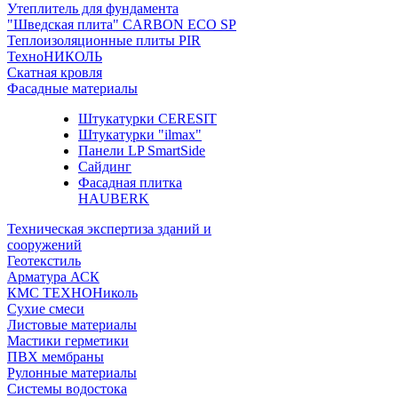
Утеплитель для фундамента
"Шведская плита" CARBON ECO SP
Теплоизоляционные плиты PIR
ТехноНИКОЛЬ
Скатная кровля
Фасадные материалы
Штукатурки CERESIT
Штукатурки "ilmax"
Панели LP SmartSide
Сайдинг
Фасадная плитка
HAUBERK
Техническая экспертиза зданий и
сооружений
Геотекстиль
Арматура АСК
КМС ТЕХНОНиколь
Сухие смеси
Листовые материалы
Мастики герметики
ПВХ мембраны
Рулонные материалы
Системы водостока