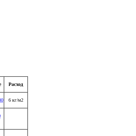
е
Расход
80
6 кг/м2
0