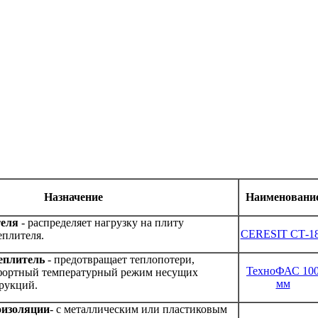
Назначение
Наименовани
теля
- распределяет нагрузку на плиту
CERESIT СТ-1
плителя.
еплитель
- предотвращает теплопотери,
ТехноФАС 10
фортный температурный режим несущих
мм
трукций.
оизоляции
- c металлическим или пластиковым