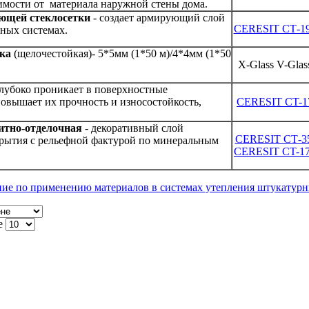
имости от материала наружной стены дома.
ющей стеклосетки
- создает армирующий слой
CERESIT СТ-1
рных системах.
ка
(щелочестойкая)- 5*5мм (1*50 м)/4*4мм (1*50
X-Glass V-Glas
глубоко проникает в поверхностные
овышает их прочность и износостойкость,
CERESIT CT-1
итно-отделочная
- декоративный слой
CERESIT СТ-3
рытия с рельефной фактурой по минеральным
CERESIT CT-1
ние по применению материалов в системах утепления штукатурн
е