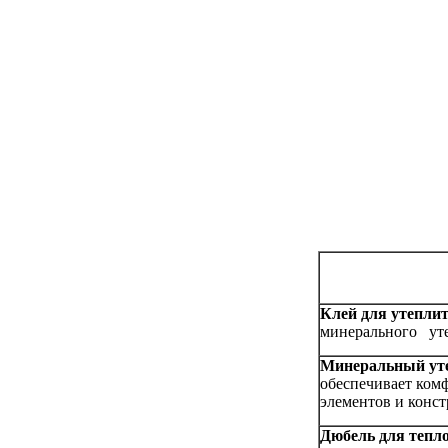
Клей для утепли
минерального уте
Минеральный ут
обеспечивает ком
элементов и конс
Дюбель для тепл