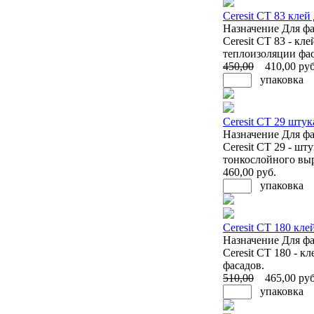
Ceresit CT 83 клей
Назначение
Для фа
Ceresit CT 83 - к
теплоизоляции фас
450
,00
410
,00 руб
упаковка
Ceresit CT 29 шту
Назначение
Для фа
Ceresit CT 29 - ш
тонкослойного выр
460
,00 руб.
упаковка
Ceresit CT 180 кл
Назначение
Для фа
Ceresit CT 180 - 
фасадов.
510
,00
465
,00 руб
упаковка