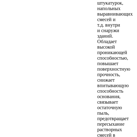
штукатурок,
напольных
выравнивающих
смесей и
т.д. внутри
и снаружи
зданий.
Обладает
высокой
проникающей
способностью,
повышает
поверхностную
прочность,
снижает
впитывающую
способность
основания,
связывает
остаточную
пыль,
предотвращает
пересыхание
растворных
смесей в