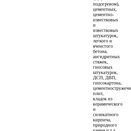
подогревом),
цементных,
цементно-
известковых
и
известковых
штукатурок,
легкого и
ячеистого
бетона,
ангидритных
стяжек,
гипсовых
штукатурок,
ДСП, ДВП,
гипсокартона,
цементностружеч
плит,
кладок из
керамического
и
силикатного
кирпича,
природного
камня и т.д.