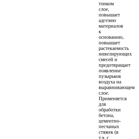
тонком
слое,
повышает
адгезию
материалов
к
основанию,
повышает
растекаемость
нивелирующих
смесей и
предотвращает
появление
пузырьков
воздуха на
выравнивающем
слое.
Применяется
для
обработки
бетона,
цементно-
песчаных
стяжек (в
т.ч. с