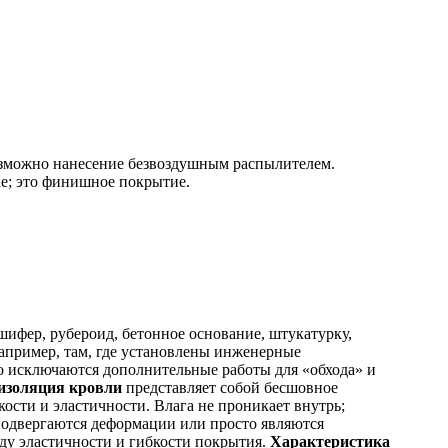
озможно нанесение безвоздушным распылителем.
е; это финишное покрытие.
шифер, рубероид, бетонное основание, штукатурку,
например, там, где установлены инженерные
о исключаются дополнительные работы для «обхода» и
изоляция кровли
представляет собой бесшовное
кости и эластичности. Влага не проникает внутрь;
 подвергаются деформации или просто являются
ду эластичности и гибкости покрытия.
Характеристика