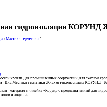
ная гидроизоляция КОРУНД 
ра
/
Мастики герметики
/
о
лоской кровли
Для промышленных сооружений
Для скатной кро
жа
Вид
Мастики герметики
Жидкая теплоизоляция КОРУНД
Б
вля –материал в линейке «Корунд», предназначенный для гидро
лконов и лоджий.