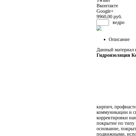
Twitter
Вконтакте
Google+
9960
,00 руб.
ведро
Описание
Данный материал 
Гидроизоляция К
кирпич, профнасти
коммуникации и си
корректировки на
покрытие по типу 
основание, покрыт
подвижными, испо