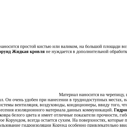
наносится простой кистью или валиком, на большой площади в
орунд Жидкая кровля
не нуждается в дополнительной обработк
Материал наносится на черепицу, 
л. Он очень удобен при нанесении в труднодоступных местах, 
стемы вентиляция, воздуховоды, кондиционеры, ввиду того, чт
несения изоляционного материала данных коммуникаций.
Гидро
ковра белого цвета и имеет отличные показатели прочности, гиб
ое Корундом, всегда остается сухим. На поверхностях, которые
льзование гидроизоляции Корунд особенно привлекательно вви