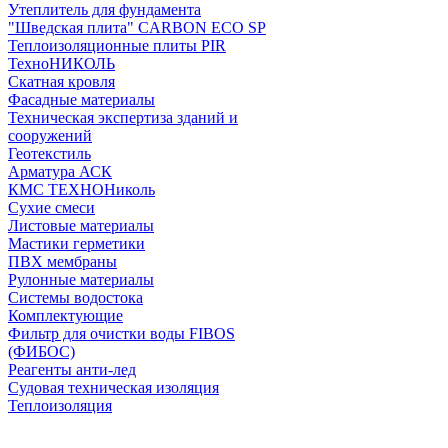
Утеплитель для фундамента
"Шведская плита" CARBON ECO SP
Теплоизоляционные плиты PIR
ТехноНИКОЛЬ
Скатная кровля
Фасадные материалы
Техническая экспертиза зданий и
сооружений
Геотекстиль
Арматура АСК
КМС ТЕХНОНиколь
Сухие смеси
Листовые материалы
Мастики герметики
ПВХ мембраны
Рулонные материалы
Системы водостока
Комплектующие
Фильтр для очистки воды FIBOS
(ФИБОС)
Реагенты анти-лед
Судовая техническая изоляция
Теплоизоляция