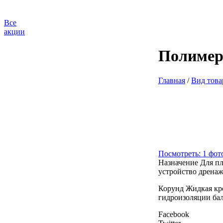
Все
акции
Полимер
Главная
/
Вид това
Посмотреть: 1 фот
Назначение
Для п
устройство дрена
Корунд Жидкая кро
гидроизоляции ба
Facebook