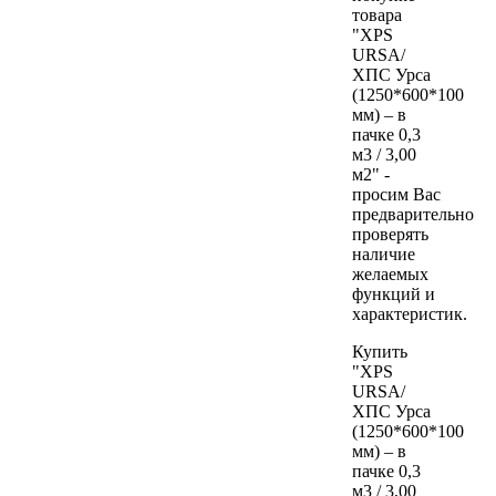
товара
"XPS
URSA/
ХПС Урса
(1250*600*100
мм) – в
пачке 0,3
м3 / 3,00
м2" -
просим Вас
предварительно
проверять
наличие
желаемых
функций и
характеристик.
Купить
"XPS
URSA/
ХПС Урса
(1250*600*100
мм) – в
пачке 0,3
м3 / 3,00