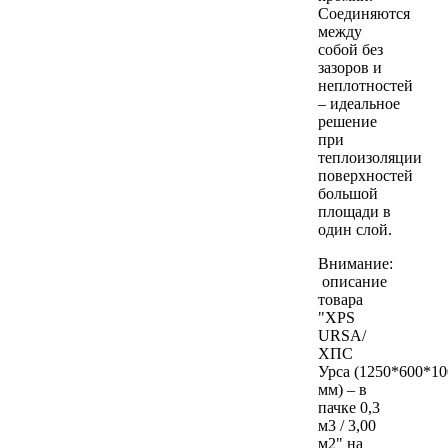
Соединяются
между
собой без
зазоров и
неплотностей
– идеальное
решение
при
теплоизоляции
поверхностей
большой
площади в
один слой.
Внимание:
описание
товара
"XPS
URSA/
ХПС
Урса (1250*600*10
мм) – в
пачке 0,3
м3 / 3,00
м2" на