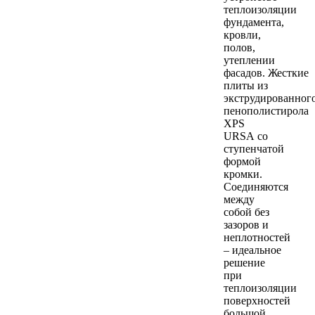
теплоизоляции
фундамента,
кровли,
полов,
утеплении
фасадов. Жесткие
плиты из
экструдированног
пенополистирола
XPS
URSA со
ступенчатой
формой
кромки.
Соединяются
между
собой без
зазоров и
неплотностей
– идеальное
решение
при
теплоизоляции
поверхностей
большой