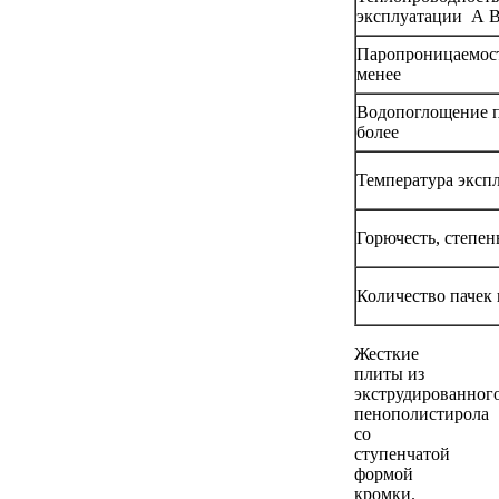
эксплуатации А Вт
Паропроницаемость
менее
Водопоглощение п
более
Температура эксп
Горючесть, степен
Количество пачек 
Жесткие
плиты из
экструдированног
пенополистирола
со
ступенчатой
формой
кромки.