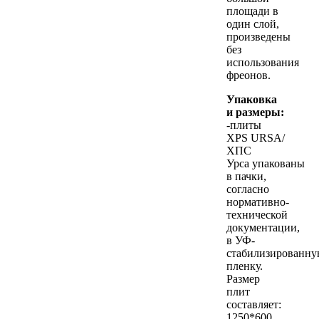
площади в
один слой,
произведены
без
использования
фреонов.
Упаковка
и размеры:
-плиты
XPS URSA/
ХПС
Урса упакованы
в пачки,
согласно
нормативно-
технической
документации,
в УФ-
стабилизированн
пленку.
Размер
плит
составляет:
1250*600