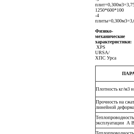
плит=0,300м3=3,7
1250*600*100
-4
плиты=0,300м3=3,
Физико-
механические
характеристики:
XPS
URSA/
ХПС Урса
ПАР
Плотность кг/м3 н
Прочность на сжа
линейной деформа
Теплопроводность
эксплуатации А Вт
Теплопроводность