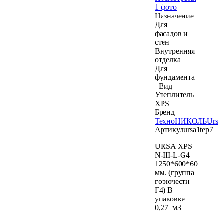
1 фото
Назначение
Для
фасадов и
стен
Внутренняя
отделка
Для
фундамента
Вид
Утеплитель
XPS
Бренд
ТехноНИКОЛЬ
Urs
Артикул
ursa1tep7
URSA XPS
N-III-L-G4
1250*600*60
мм. (группа
горючести
Г4) В
упаковке
0,27 м3