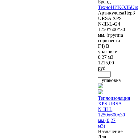
Бренд
ТехноНИКОЛЬ
Urs
Артикул
ursa1tep3
URSA XPS
N-III-L-G4
1250*600*30
мм. (группа
горючести
Г4) В
упаковке
0,27 м3
1215
,00
руб.
упаковка
Теплоизоляция
XPS URSA
N-III-L
1250x600x30
мм (0,27
м3)
Назначение
Для