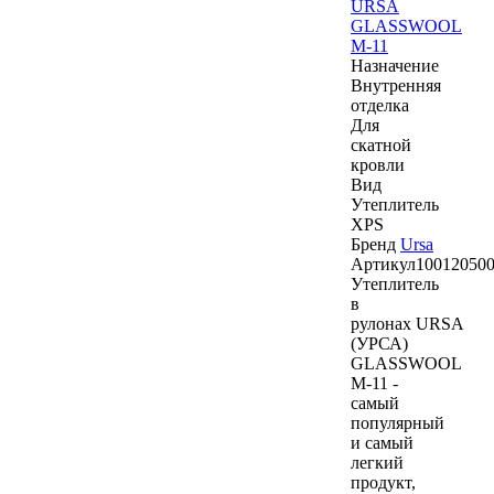
URSA
GLASSWOOL
M-11
Назначение
Внутренняя
отделка
Для
скатной
кровли
Вид
Утеплитель
XPS
Бренд
Ursa
Артикул
10012050
Утеплитель
в
рулонах URSA
(УРСА)
GLASSWOOL
M-11 -
самый
популярный
и самый
легкий
продукт,