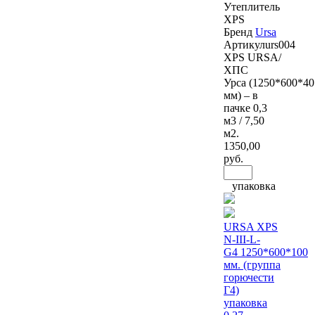
Утеплитель
XPS
Бренд
Ursa
Артикул
urs004
XPS URSA/
ХПС
Урса (1250*600*40
мм) – в
пачке 0,3
м3 / 7,50
м2.
1350
,00
руб.
упаковка
URSA XPS
N-III-L-
G4 1250*600*100
мм. (группа
горючести
Г4)
упаковка