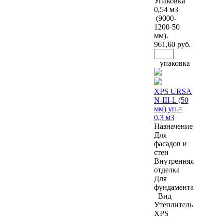
Упаковка
0,54 м3
(9000-
1200-50
мм).
961
,60 руб.
упаковка
XPS URSA
N-III-L (50
мм) уп.=
0,3 м3
Назначение
Для
фасадов и
стен
Внутренняя
отделка
Для
фундамента
Вид
Утеплитель
XPS