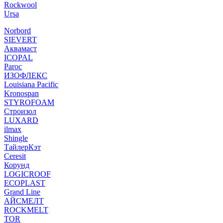
Rockwool
Ursa
Norbord
SIEVERT
Аквамаст
ICOPAL
Paroc
ИЗОФЛЕКС
Louisiana Pacific
Kronospan
STYROFOAM
Строизол
LUXARD
ilmax
Shingle
ТайлерКэт
Ceresit
Корунд
LOGICROOF
ECOPLAST
Grand Line
АЙСМЕЛТ
ROCKMELT
TOR