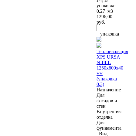
Г4) В
упаковке
0,27 м3
1296
,00
руб.
упаковка
Теплоизоляция
XPS URSA
N-III-L
1250x600x40
мм
(упаковка
0,3)
Назначение
Для
фасадов и
стен
Внутренняя
отделка
Для
фундамента
Вид