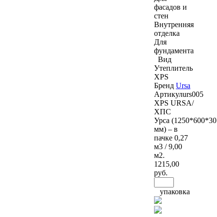
фасадов и
стен
Внутренняя
отделка
Для
фундамента
Вид
Утеплитель
XPS
Бренд
Ursa
Артикул
urs005
XPS URSA/
ХПС
Урса (1250*600*30
мм) – в
пачке 0,27
м3 / 9,00
м2.
1215
,00
руб.
упаковка