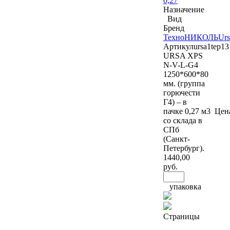
0,27
Назначение
Вид
Бренд
ТехноНИКОЛЬ
Urs
Артикул
ursa1tep13
URSA XPS
N-V-L-G4
1250*600*80
мм. (группа
горючести
Г4) – в
пачке 0,27 м3 Цен
со склада в
СПб
(Санкт-
Петербург).
1440
,00
руб.
упаковка
Страницы