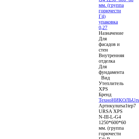
мм. (группа
горючести
Г4)
упаковка
0,27
Назначение
Для
фасадов и
стен
Внутренняя
отделка
Для
фундамента
Вид
Утеплитель
XPS
Бренд
ТехноНИКОЛЬ
Urs
Артикул
ursa1tep7
URSA XPS
N-III-L-G4
1250*600*60
мм. (группа
горючести