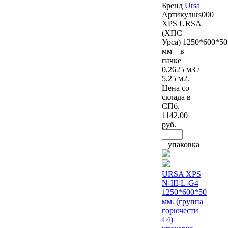
Бренд
Ursa
Артикул
urs000
XPS URSA
(ХПС
Урса) 1250*600*50
мм – в
пачке
0,2625 м3 /
5,25 м2.
Цена со
склада в
СПб.
1142
,00
руб.
упаковка
URSA XPS
N-III-L-G4
1250*600*50
мм. (группа
горючести
Г4)