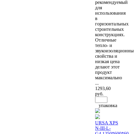
рекомендуемый
для
использования
в
горизонтальных
строительных
конструкциях.
Отличные
тепло- и
звукоизоляционны
свойства и
низкая цена
делают этот
продукт
максимально
...
1293
,60
руб.
упаковка
URSA XPS
N-III-L-
G4 1250*600*60