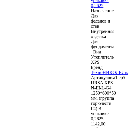
упаковка
0,2625
Назначение
Для
фасадов и
стен
Внутренняя
отделка
Для
фундамента
Вид
Утеплитель
XPS
Бренд
ТехноНИКОЛЬ
Urs
Артикул
ursa1tep5
URSA XPS
N-III-L-G4
1250*600*50
мм. (группа
горючести
Г4) В
упаковке
0,2625
1142
,00