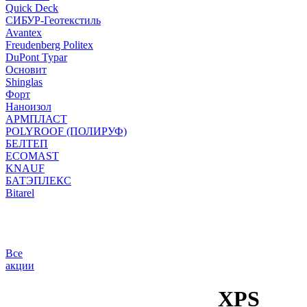
Quick Deck
СИБУР-Геотекстиль
Avantex
Freudenberg Politex
DuPont Typar
Основит
Shinglas
Форт
Наноизол
АРМПЛАСТ
POLYROOF (ПОЛИРУФ)
БЕЛТЕП
ECOMAST
KNAUF
БАТЭПЛЕКС
Bitarel
Все
акции
XPS