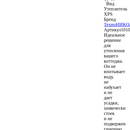
Вид
Утеплитель
XPS
Бренд
ТехноНИКО
Артикул
101
Идеальное
решение
для
утепления
вашего
коттеджа.
Он не
впитывает
воду,
не
набухает
и не
дает
усадки,
химически
стоек
и не
подвержен
гниению.