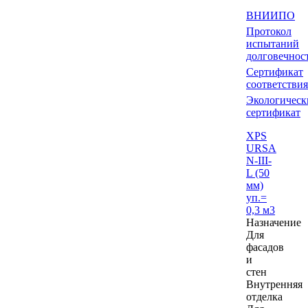
ВНИИПО
Протокол
испытаний
долговечнос
Сертификат
соответствия
Экологическ
сертификат
XPS
URSA
N-III-
L (50
мм)
уп.=
0,3 м3
Назначение
Для
фасадов
и
стен
Внутренняя
отделка