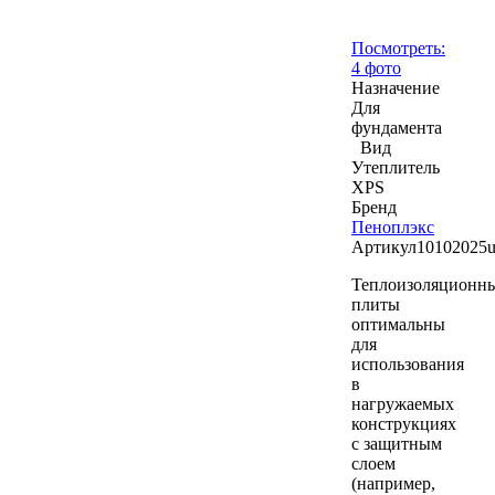
Посмотреть:
4 фото
Назначение
Для
фундамента
Вид
Утеплитель
XPS
Бренд
Пеноплэкс
Артикул
10102025
Теплоизоляционн
плиты
оптимальны
для
использования
в
нагружаемых
конструкциях
с защитным
слоем
(например,