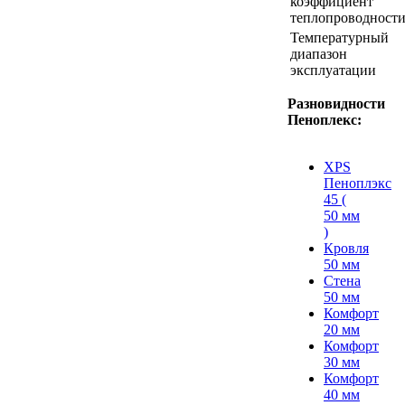
коэффициент
теплопроводност
Температурный
диапазон
эксплуатации
Разновидности
Пеноплекс:
XPS
Пеноплэкс
45 (
50 мм
)
Кровля
50 мм
Стена
50 мм
Комфорт
20 мм
Комфорт
30 мм
Комфорт
40 мм