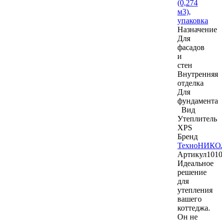
(0,274
м3),
упаковка
Назначение
Для
фасадов
и
стен
Внутренняя
отделка
Для
фундамента
Вид
Утеплитель
XPS
Бренд
ТехноНИКО
Артикул
101
Идеальное
решение
для
утепления
вашего
коттеджа.
Он не