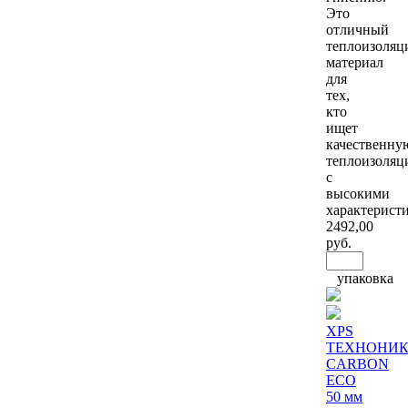
Это
отличный
теплоизоля
материал
для
тех,
кто
ищет
качественну
теплоизоля
с
высокими
характерист
2492
,00
руб.
упаковка
XPS
ТЕХНОНИК
CARBON
ECO
50 мм