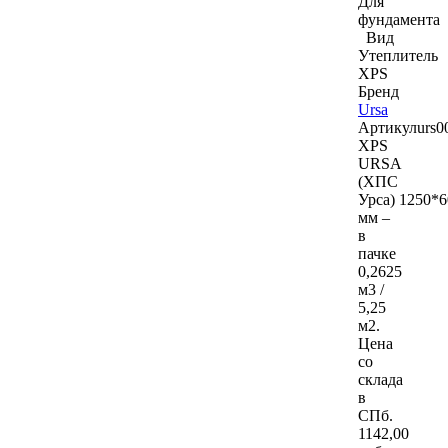
Для
фундамента
Вид
Утеплитель
XPS
Бренд
Ursa
Артикул
urs0
XPS
URSA
(ХПС
Урса) 1250*
мм –
в
пачке
0,2625
м3 /
5,25
м2.
Цена
со
склада
в
СПб.
1142
,00