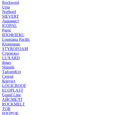
Rockwool
Ursa
Norbord
SIEVERT
Аквамаст
ICOPAL
Paroc
ИЗОФЛЕКС
Louisiana Pacific
Kronospan
STYROFOAM
Строизол
LUXARD
ilmax
Shingle
ТайлерКэт
Ceresit
Корунд
LOGICROOF
ECOPLAST
Grand Line
АЙСМЕЛТ
ROCKMELT
TOR
ИЗОРОК