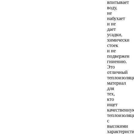
впитывает
воду,
не
набухает
и не
дает
усадки,
химически
стоек
и не
подвержен
гниению.
Это
отличный
теплоизоля
материал
для
тех,
кто
ищет
качественну
теплоизоля
с
высокими
характерист