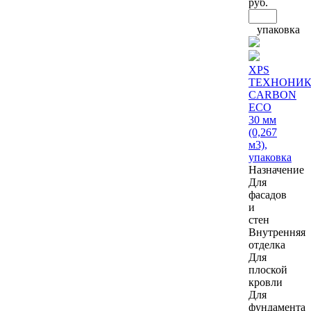
руб.
упаковка
XPS
ТЕХНОНИК
CARBON
ECO
30 мм
(0,267
м3),
упаковка
Назначение
Для
фасадов
и
стен
Внутренняя
отделка
Для
плоской
кровли
Для
фундамента