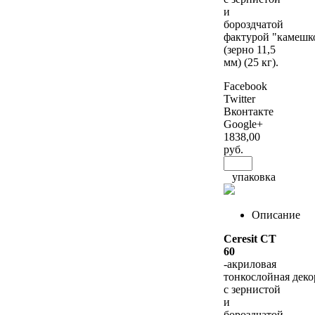
и
бороздчатой
фактурой "камешк
(зерно 11,5
мм) (25 кг).
Facebook
Twitter
Вконтакте
Google+
1838
,00
руб.
упаковка
Описание
Ceresit CT
60
-акриловая
тонкослойная деко
с зернистой
и
бороздчатой