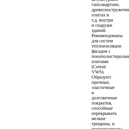
гипсокартоне,
древесностружечн
плитах и
т.д. внутри
и снаружи
зданий.
Рекомендованы
для систем
теплоизоляции
фасадов с
пенополистироль
плитами
(Ceresit
VWS).
Образуют
прочные,
эластичные
и
долговечные
покрытия,
способные
перекрывать
мелкие
трещины, и
рекомендованы