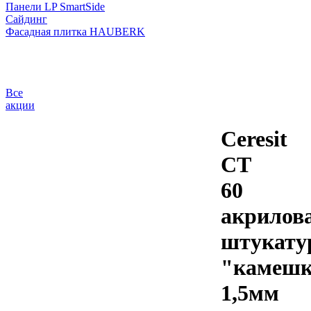
Панели LP SmartSide
Сайдинг
Фасадная плитка HAUBERK
Все
акции
Ceresit
CT
60
акрилов
штукату
"камешк
1,5мм