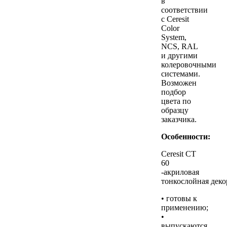
в
соответствии
с Ceresit
Color
System,
NCS, RAL
и другими
колеровочными
системами.
Возможен
подбор
цвета по
образцу
заказчика.
Особенности:
Ceresit CT
60
-акриловая
тонкослойная деко
• готовы к
применению;
•
выпускаются