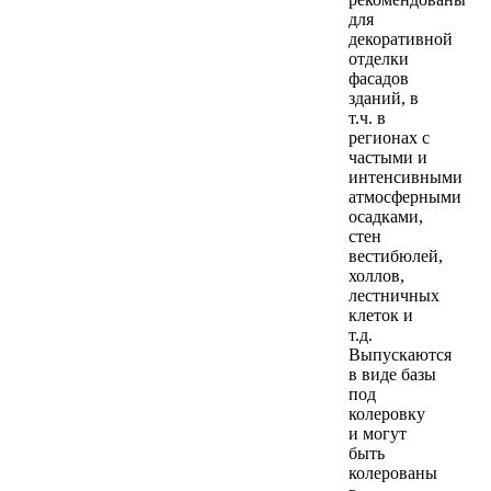
для
декоративной
отделки
фасадов
зданий, в
т.ч. в
регионах с
частыми и
интенсивными
атмосферными
осадками,
стен
вестибюлей,
холлов,
лестничных
клеток и
т.д.
Выпускаются
в виде базы
под
колеровку
и могут
быть
колерованы