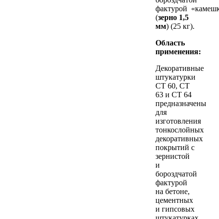
фактурой «камешк
(
зерно 1,5
мм
) (25 кг).
Область
применения:
Декоративные
штукатурки
CT 60, CT
63 и CT 64
предназначены
для
изготовления
тонкослойных
декоративных
покрытий с
зернистой
и
бороздчатой
фактурой
на бетоне,
цементных
и гипсовых
штукатурках,