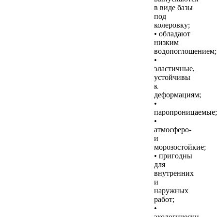
в виде базы
под
колеровку;
• обладают
низким
водопоглощением;
•
эластичные,
устойчивы
к
деформациям;
•
паропроницаемые;
•
атмосферо-
и
морозостойкие;
• пригодны
для
внутренних
и
наружных
работ;
•
экологически