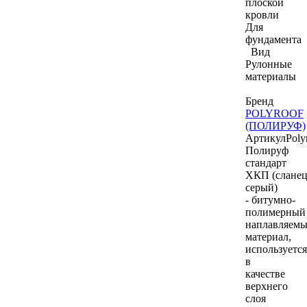
плоской
кровли
Для
фундамента
Вид
Рулонные
материалы
Бренд
POLYROOF
(ПОЛИРУФ)
Артикул
Poly
Полируф
стандарт
ХКП (слане
серый)
- битумно-
полимерный
наплавляем
материал,
используется
в
качестве
верхнего
слоя