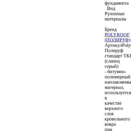
фундамента
Вид
Рулонные
материалы
Бренд
POLYROOF
(ПОЛИРУФ)
Артикул
Poly
Полируф
стандарт ТК
(сланец
серый)
- битумно-
полимерный
наплавляем
материал,
используется
в
качестве
верхнего
слоя
кровельного
ковра
при