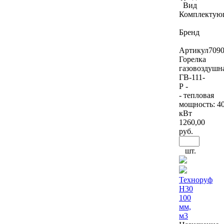
Вид
Комплектую
Бренд
Артикул
709
Горелка
газовоздушн
ГВ-111-
Р -
- тепловая
мощность: 4
кВт
1260
,00
руб.
шт.
Техноруф
Н30
100
мм,
м3