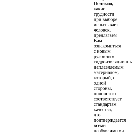
Понимая,
какие
трудности
при выборе
испытывает
человек,
предлагаем
Вам
ознакомиться
с новым
рулонным
гидроизоляционн
наплавляемым
материалом,
который, с
одной
стороны,
полностью
соответствует
стандартам
качества,
что
подтверждается
всеми
необходимыми