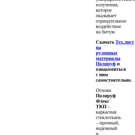
излучения,
которое
оказывает
отрицательное
воздействие
на битум.
Скачать
Тех.лист
на
рулонные
материалы
Полируф
и
ознакомиться
с ним
самостоятельно.
Основа
Полируф
Флекс
ТКП
–
каркасная
стеклоткань
– прочный,
надежный
и