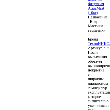
битумная
AquaMast
(10кг)
Назначение
Вид
Мастики
герметики
Бренд
ТехноНИКО
Артикул
393
После
высыхания
образует
высокопрочн
покрытие
с
широким
диапазоном
температур
эксплуатаци
которое
значительно
увеличивает
срок