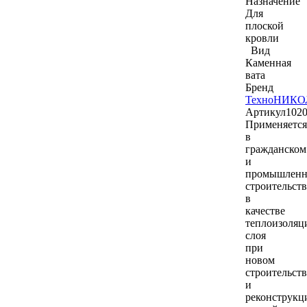
Назначение
Для
плоской
кровли
Вид
Каменная
вата
Бренд
ТехноНИКО
Артикул
102
Применяется
в
гражданском
и
промышлен
строительств
в
качестве
теплоизоляц
слоя
при
новом
строительств
и
реконструкц