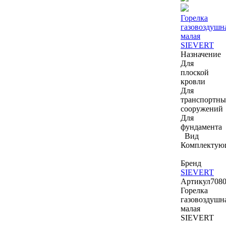
Горелка
газовоздушн
малая
SIEVERT
Назначение
Для
плоской
кровли
Для
транспортны
сооружений
Для
фундамента
Вид
Комплектую
Бренд
SIEVERT
Артикул
708
Горелка
газовоздушн
малая
SIEVERT