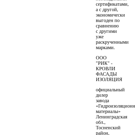
сертификатами,
а с другой,
экономически
выгоден по
сравнению
с другими
уже
раскрученными
марками.
ООО
"РИК" -
КРОВЛИ
ФАСАДЫ
ИЗОЛЯЦИЯ
официальный
дилер
завода
«Гидроизоляцион
материалы»
Ленинградская
обл.,
Тосненский
район,