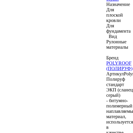
Назначение
Для
плоской
кровли
Для
фундамента
Вид
Рулонные
материалы
Бренд
POLYROOF
(ПОЛИРУФ)
Артикул
Poly
Полируф
стандарт
ЭКП (сланец
серый)
- битумно-
полимерный
наплавляем
материал,
используется
в
качестве