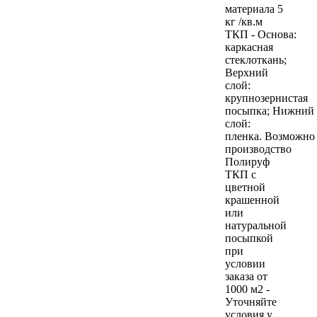
материала 5
кг /кв.м
ТКП - Основа:
каркасная
стеклоткань;
Верхний
слой:
крупнозернистая
посыпка; Нижний
слой:
пленка. Возможно
производство
Полируф
ТКП с
цветной
крашенной
или
натуральной
посыпкой
при
условии
заказа от
1000 м2 -
Уточняйте
условия у