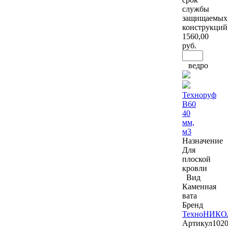
службы
защищаемых
конструкций
1560
,00
руб.
ведро
Техноруф
В60
40
мм,
м3
Назначение
Для
плоской
кровли
Вид
Каменная
вата
Бренд
ТехноНИКО
Артикул
102