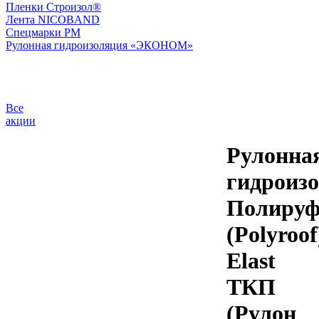
Пленки Строизол®
Лента NICOBAND
Спецмарки РМ
Рулонная гидроизоляция «ЭКОНОМ»
Все
акции
Рулонна
гидроиз
Полиру
(Polyroof
Elast
ТКП
(Рулон