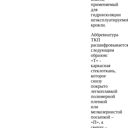
применяемый
для
гидроизоляции
неэксплуатируемо
кровли.
Аббревиатура
ТКП
расшифровываетс
следующим
образом:
«Т» -
каркасная
стеклоткань,
которое
снизу
покрыто
легкоплавкой
полимерной
пленкой
или
мелкозернистой
посыпкой –
«П», а
сверху –