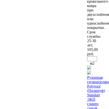
кровельного
ковра
при
двухслойном
или
однослойно
покрытии.
Срок
службы:
25-30
лет.
105
,00
руб.
м2
Рулонная
гидроизоляц
Polyroof
(Полируф)
Standart
ЭКП
сланец
серый