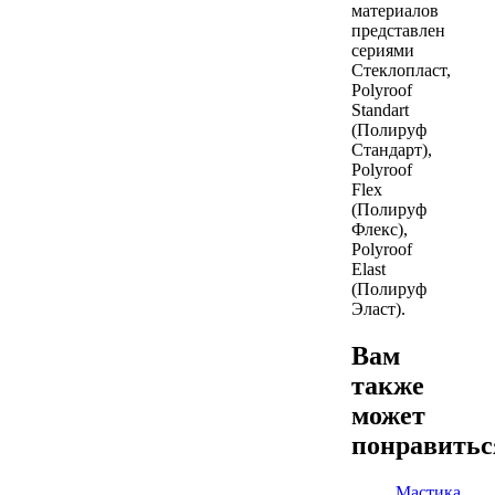
материалов
представлен
сериями
Стеклопласт,
Polyroof
Standart
(Полируф
Стандарт),
Polyroof
Flex
(Полируф
Флекс),
Polyroof
Elast
(Полируф
Эласт).
Вам
также
может
понравить
Мастика