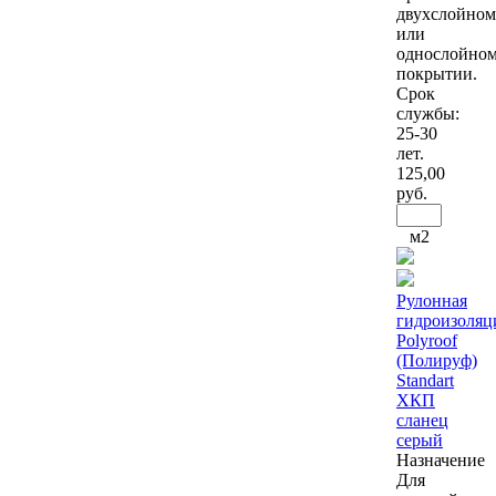
двухслойном
или
однослойно
покрытии.
Срок
службы:
25-30
лет.
125
,00
руб.
м2
Рулонная
гидроизоляц
Polyroof
(Полируф)
Standart
ХКП
сланец
серый
Назначение
Для