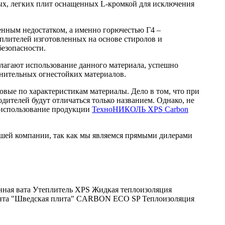
ных, легких плит оснащенных L-кромкой для исключения
енным недостатком, а именно горючестью Г4 –
еплителей изготовленных на основе стиролов и
езопасности.
олагают использование данного материала, успешно
лнительных огнестойких материалов.
вые по характеристикам материалы. Дело в том, что при
ителей будут отличаться только названием. Однако, не
м использование продукции
ТехноНИКОЛЬ XPS Carbon
шей компании, так как мы являемся прямыми дилерами
ная вата
Утеплитель XPS
Жидкая теплоизоляция
ента "Шведская плита" CARBON ECO SP
Теплоизоляция