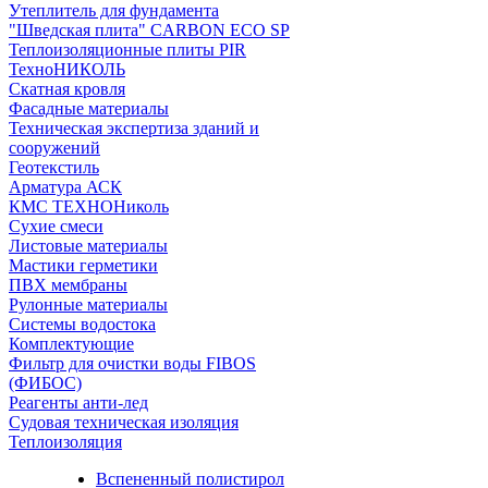
Утеплитель для фундамента
"Шведская плита" CARBON ECO SP
Теплоизоляционные плиты PIR
ТехноНИКОЛЬ
Скатная кровля
Фасадные материалы
Техническая экспертиза зданий и
сооружений
Геотекстиль
Арматура АСК
КМС ТЕХНОНиколь
Сухие смеси
Листовые материалы
Мастики герметики
ПВХ мембраны
Рулонные материалы
Системы водостока
Комплектующие
Фильтр для очистки воды FIBOS
(ФИБОС)
Реагенты анти-лед
Судовая техническая изоляция
Теплоизоляция
Вспененный полистирол