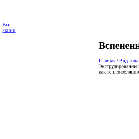
Все
акции
Вспенен
Главная
/
Вид това
Экструдированный
как теплоизоляци