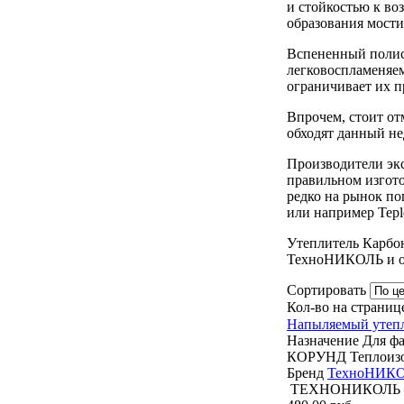
и стойкостью к во
образования мости
Вспененный полист
легковоспламеняем
ограничивает их 
Впрочем, стоит от
обходят данный не
Производители экс
правильном изгото
редко на рынок по
или например Tepl
Утеплитель Карбо
ТехноНИКОЛЬ и ос
Сортировать
Кол-во на страниц
Напыляемый уте
Назначение
Для фа
КОРУНД
Теплоиз
Бренд
ТехноНИК
ТЕХНОНИКОЛЬ MA