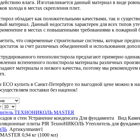
здействию влаги. Изготавливается данный материал в виде ров
ков холода в местах скрепления плит.
ирол обладает как положительными качествами, так и существ
ый материал. Данный недостаток характерен для всех типов ут
применение в местах с повышенными требованиями к пожарной б
метить, что современные строительные системы, которые предп
достаток за счет различных объединений и использования допо
трудированного пенополистирола предлагают примерно одинако
влении вспененного полистирола материалы различных производ
падают материалы и низкого качества, поэтому мы рекомендуе
ex.
н ECO купить в Санкт-Петербурге по выгодной цене можно в на
уществляем поставки без наценок!
е
плитель ТЕХНОНИКОЛЬ MASTER
садов и стен
Устранение конденсата
Для фундамента
Вид
Камен
оляционные плиты PIR ТехноНИКОЛЬ
Утеплитель для фундам
ОЛЬ
Артикул
master1
STER 0,94 кг (1000 мл)