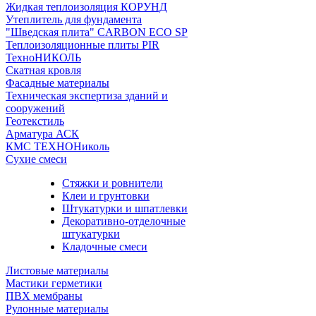
Жидкая теплоизоляция КОРУНД
Утеплитель для фундамента
"Шведская плита" CARBON ECO SP
Теплоизоляционные плиты PIR
ТехноНИКОЛЬ
Скатная кровля
Фасадные материалы
Техническая экспертиза зданий и
сооружений
Геотекстиль
Арматура АСК
КМС ТЕХНОНиколь
Сухие смеси
Стяжки и ровнители
Клеи и грунтовки
Штукатурки и шпатлевки
Декоративно-отделочные
штукатурки
Кладочные смеси
Листовые материалы
Мастики герметики
ПВХ мембраны
Рулонные материалы