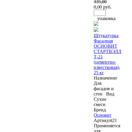
335
,00
0
,00 руб.
упаковка
Штукатурка
Фасадная
ОСНОВИТ
СТАРТВЭЛЛ
Т-21
(цементно-
известковая),
25 кг
Назначение
Для
фасадов и
стен
Вид
Сухие
смеси
Бренд
Основит
Артикул
t21
Применяется
для