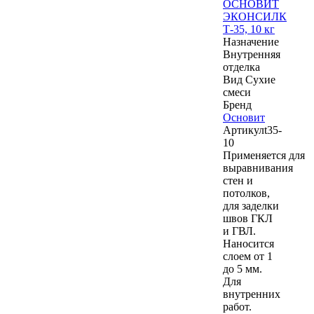
ОСНОВИТ
ЭКОНСИЛК
Т-35, 10 кг
Назначение
Внутренняя
отделка
Вид
Сухие
смеси
Бренд
Основит
Артикул
t35-
10
Применяется для
выравнивания
стен и
потолков,
для заделки
швов ГКЛ
и ГВЛ.
Наносится
слоем от 1
до 5 мм.
Для
внутренних
работ.