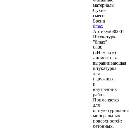
материалы
Сухие
смеси
Бренд
ilmax
Артикул
680001
Штукатурка
"ilmax"
6800
(«Илмакс»)
- цементная
выравнивающая
штукатурка
для
наружных
и
внутренних
работ.
Применяется
для
оштукатуривания
минеральных
поверхностей:
бетонных,