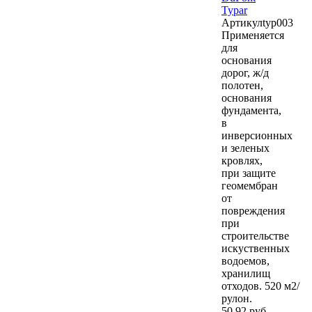
Typar
Артикул
typ003
Применяется
для
основания
дорог, ж/д
полотен,
основания
фундамента,
в
инверсионных
и зеленых
кровлях,
при защите
геомембран
от
повреждения
при
строительстве
искуственных
водоемов,
хранилищ
отходов. 520 м2/
рулон.
50
,92 руб.