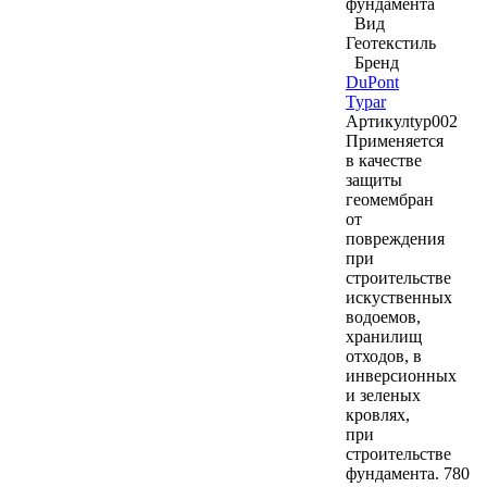
фундамента
Вид
Геотекстиль
Бренд
DuPont
Typar
Артикул
typ002
Применяется
в качестве
защиты
геомембран
от
повреждения
при
строительстве
искуственных
водоемов,
хранилищ
отходов, в
инверсионных
и зеленых
кровлях,
при
строительстве
фундамента. 780