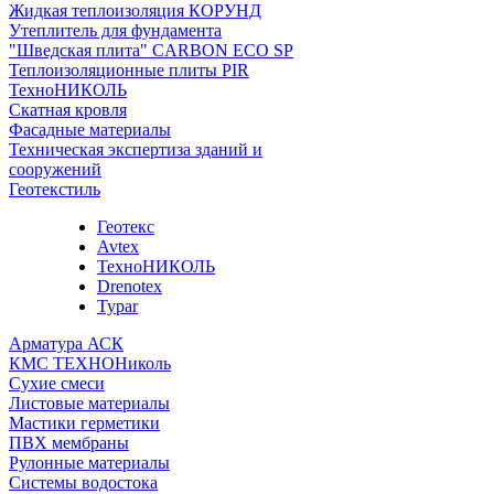
Жидкая теплоизоляция КОРУНД
Утеплитель для фундамента
"Шведская плита" CARBON ECO SP
Теплоизоляционные плиты PIR
ТехноНИКОЛЬ
Скатная кровля
Фасадные материалы
Техническая экспертиза зданий и
сооружений
Геотекстиль
Геотекс
Avtex
ТехноНИКОЛЬ
Drenotex
Typar
Арматура АСК
КМС ТЕХНОНиколь
Сухие смеси
Листовые материалы
Мастики герметики
ПВХ мембраны
Рулонные материалы
Системы водостока