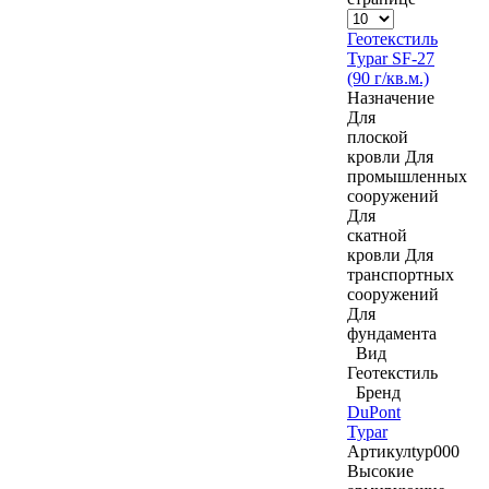
Геотекстиль
Typar SF-27
(90 г/кв.м.)
Назначение
Для
плоской
кровли
Для
промышленных
сооружений
Для
скатной
кровли
Для
транспортных
сооружений
Для
фундамента
Вид
Геотекстиль
Бренд
DuPont
Typar
Артикул
typ000
Высокие