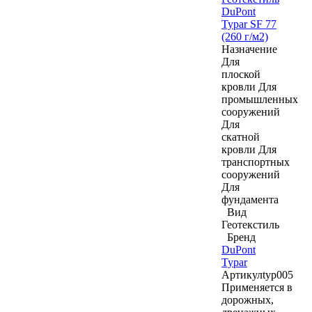
DuPont
Typar SF 77
(260 г/м2)
Назначение
Для
плоской
кровли
Для
промышленных
сооружений
Для
скатной
кровли
Для
транспортных
сооружений
Для
фундамента
Вид
Геотекстиль
Бренд
DuPont
Typar
Артикул
typ005
Применяется в
дорожных,