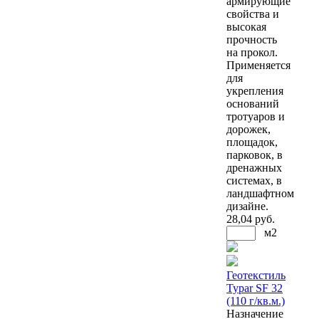
армирующие
свойства и
высокая
прочность
на прокол.
Применяется
для
укрепления
оснований
тротуаров и
дорожек,
площадок,
парковок, в
дренажных
системах, в
ландшафтном
дизайне.
28
,04 руб.
м2
Геотекстиль
Typar SF 32
(110 г/кв.м.)
Назначение