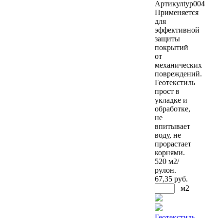
Артикул
typ004
Применяется
для
эффективной
защиты
покрытий
от
механических
повреждений.
Геотекстиль
прост в
укладке и
обработке,
не
впитывает
воду, не
прорастает
корнями.
520 м2/
рулон.
67
,35 руб.
м2
Геотекстиль