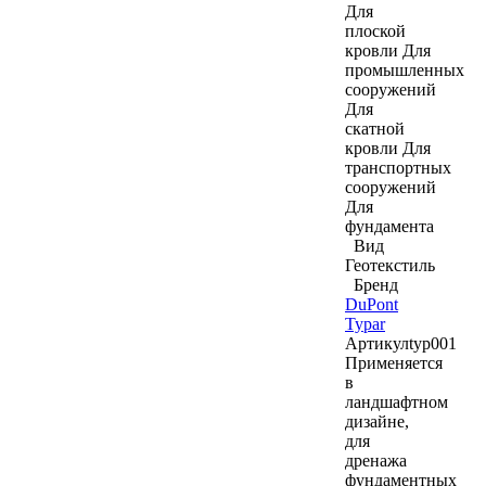
Для
плоской
кровли
Для
промышленных
сооружений
Для
скатной
кровли
Для
транспортных
сооружений
Для
фундамента
Вид
Геотекстиль
Бренд
DuPont
Typar
Артикул
typ001
Применяется
в
ландшафтном
дизайне,
для
дренажа
фундаментных