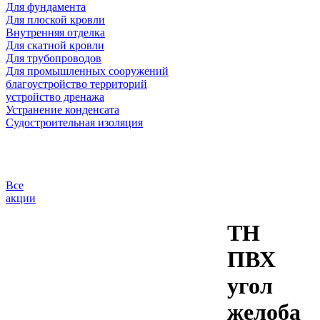
Для фундамента
Для плоской кровли
Внутренняя отделка
Для скатной кровли
Для трубопроводов
Для промышленных сооружений
благоустройство территорий
устройство дренажа
Устранение конденсата
Судостроительная изоляция
Все
акции
ТН
ПВХ
угол
желоба