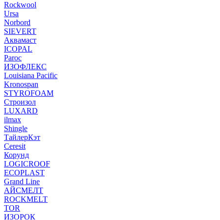
Rockwool
Ursa
Norbord
SIEVERT
Аквамаст
ICOPAL
Paroc
ИЗОФЛЕКС
Louisiana Pacific
Kronospan
STYROFOAM
Строизол
LUXARD
ilmax
Shingle
ТайлерКэт
Ceresit
Корунд
LOGICROOF
ECOPLAST
Grand Line
АЙСМЕЛТ
ROCKMELT
TOR
ИЗОРОК