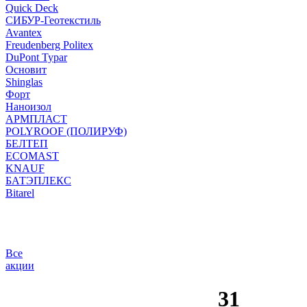
Quick Deck
СИБУР-Геотекстиль
Avantex
Freudenberg Politex
DuPont Typar
Основит
Shinglas
Форт
Наноизол
АРМПЛАСТ
POLYROOF (ПОЛИРУФ)
БЕЛТЕП
ECOMAST
KNAUF
БАТЭПЛЕКС
Bitarel
Все
акции
31