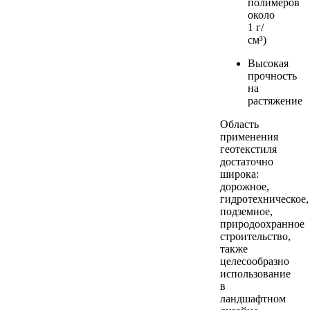
полимеров
около
1 г/
см³)
Высокая
прочность
на
растяжение
Область
применения
геотекстиля
достаточно
широка:
дорожное,
гидротехническое,
подземное,
природоохранное
строительство,
также
целесообразно
использование
в
ландшафтном