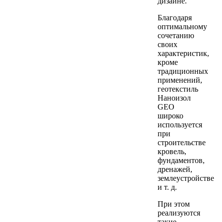
дизайне.
Благодаря
оптимальному
сочетанию
своих
характеристик,
кроме
традиционных
применений,
геотекстиль
Наноизол
GEO
широко
используется
при
строительстве
кровель,
фундаментов,
дренажей,
землеустройстве
и т. д.
При этом
реализуются
такие