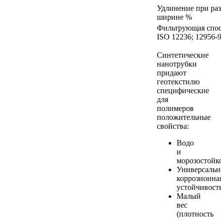
Удлинение при ра
ширине %
Фильтрующая спос
ISO 12236; 12956-
Синтетические
нанотрубки
придают
геотекстилю
специфические
для
полимеров
положительные
свойства:
Водо
и
морозостойк
Универсальн
коррозионна
устойчивост
Малый
вес
(плотность