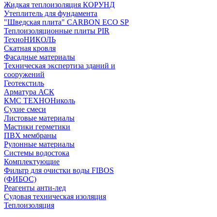
Жидкая теплоизоляция КОРУНД
Утеплитель для фундамента
"Шведская плита" CARBON ECO SP
Теплоизоляционные плиты PIR
ТехноНИКОЛЬ
Скатная кровля
Фасадные материалы
Техническая экспертиза зданий и
сооружений
Геотекстиль
Арматура АСК
КМС ТЕХНОНиколь
Сухие смеси
Листовые материалы
Мастики герметики
ПВХ мембраны
Рулонные материалы
Системы водостока
Комплектующие
Фильтр для очистки воды FIBOS
(ФИБОС)
Реагенты анти-лед
Судовая техническая изоляция
Теплоизоляция