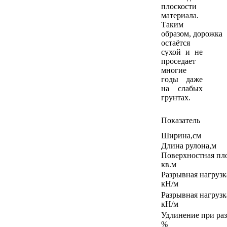
плоскости
материала.
Таким
образом, дорожка
остаётся
сухой и не
проседает
многие
годы даже
на слабых
грунтах.
Показатель
Ширина,см
Длина рулона,м
Поверхностная пло
кв.м
Разрывная нагрузк
кН/м
Разрывная нагрузк
кН/м
Удлинение при ра
%