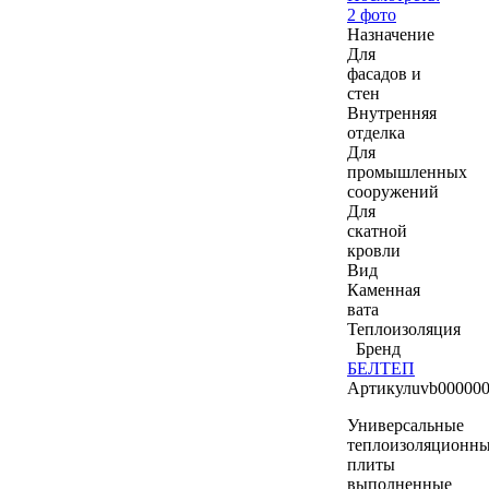
2 фото
Назначение
Для
фасадов и
стен
Внутренняя
отделка
Для
промышленных
сооружений
Для
скатной
кровли
Вид
Каменная
вата
Теплоизоляция
Бренд
БЕЛТЕП
Артикул
uvb00000
Универсальные
теплоизоляционн
плиты
выполненные