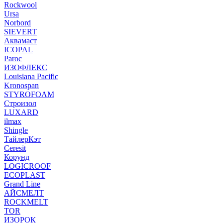
Rockwool
Ursa
Norbord
SIEVERT
Аквамаст
ICOPAL
Paroc
ИЗОФЛЕКС
Louisiana Pacific
Kronospan
STYROFOAM
Строизол
LUXARD
ilmax
Shingle
ТайлерКэт
Ceresit
Корунд
LOGICROOF
ECOPLAST
Grand Line
АЙСМЕЛТ
ROCKMELT
TOR
ИЗОРОК