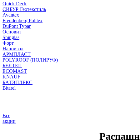
Quick Deck
СИБУР-Геотекстиль
Avantex
Freudenberg Politex
DuPont Typar
Основит
Shinglas
Форт
Наноизол
АРМПЛАСТ
POLYROOF (ПОЛИРУФ)
БЕЛТЕП
ECOMAST
KNAUF
БАТЭПЛЕКС
Bitarel
Все
акции
Распаш