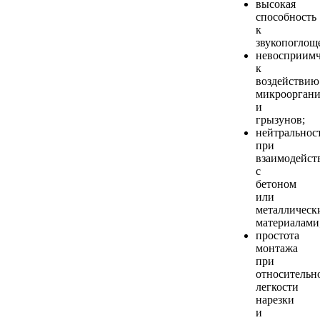
высокая
способность
к
звукопоглощ
невосприимч
к
воздействию
микроорган
и
грызунов;
нейтральнос
при
взаимодейст
с
бетоном
или
металлическ
материалами
простота
монтажа
при
относительн
легкости
нарезки
и