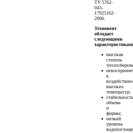
ТУ 5762-
043-
17925162-
2006.
Техновент
обладает
следующими
характеристикам
высокая
степень
теплосбереж
невосприимч
к
воздействию
высоких
температур;
стабильност
объема
и
формы;
низкий
уровень
водопоглоще