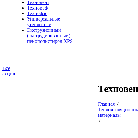
Техновент
Техноруф
Технофас
Универсальные
утеплители
Экструзионный
(экструдированный)
пенополистирол XPS
Все
акции
Технове
Главная
/
Теплоизоляционн
материалы
/