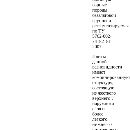
горные
породы
базальтовой
группы и
регламентируемая
по ТУ
5762-002-
74182181-
2007.
Плиты
данной
разновидности
имеют
комбинированную
структуру,
состоящую
из жесткого
верхнего \
наружного
слоя и
более
легкого
нижнего /
внутреннего