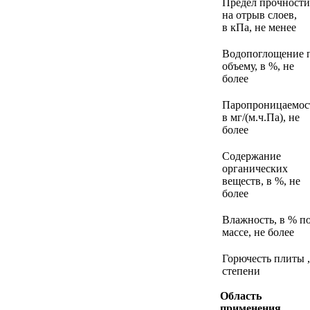
Предел прочности
на отрыв слоев,
в кПа, не менее
Водопоглощение 
объему, в %, не
более
Паропроницаемос
в мг/(м.ч.Па), не
более
Содержание
органических
веществ, в %, не
более
Влажность, в % п
массе, не более
Горючесть плиты ,
степени
Область
применения