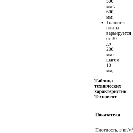
500
мм \
600
мм;
Толщина
плиты
варьируется
от 30
до
200
мм с
шагом
10
мм;
Таблица
технических
характеристик
Техновент
Показатели
Плотность, в кг/м