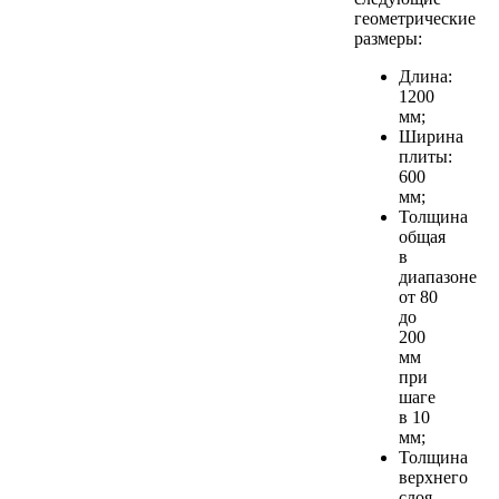
геометрические
размеры:
Длина:
1200
мм;
Ширина
плиты:
600
мм;
Толщина
общая
в
диапазоне
от 80
до
200
мм
при
шаге
в 10
мм;
Толщина
верхнего
слоя