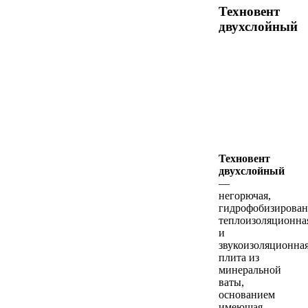
Техновент
двухслойный
Техновент
двухслойный
—
негорючая,
гидрофобизирован
теплоизоляционна
и
звукоизоляционна
плита из
минеральной
ваты,
основанием
имеющая