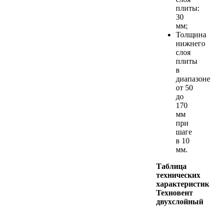
плиты:
30
мм;
Толщина
нижнего
слоя
плиты
в
диапазоне
от 50
до
170
мм
при
шаге
в 10
мм.
Таблица
технических
характеристик
Техновент
двухслойный