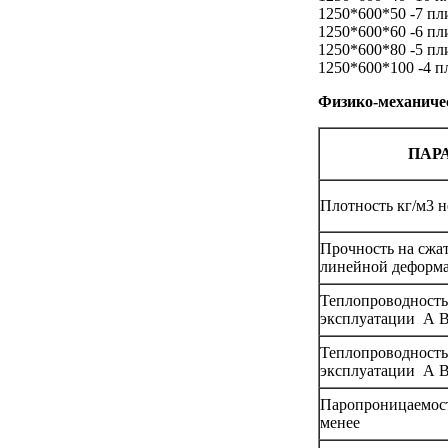
1250*600*50 -7 п
1250*600*60 -6 пл
1250*600*80 -5 пл
1250*600*100 -4 
Физико-механиче
ПАР
Плотность кг/м3 н
Прочность на сжа
линейной деформа
Теплопроводность
эксплуатации А Вт
Теплопроводность
эксплуатации А Вт
Паропроницаемость
менее