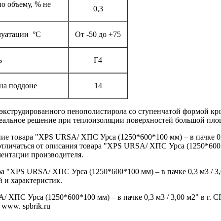
о объему, % не
0,3
луатации °C
От -50 до +75
ь
Г4
на поддоне
14
экструдированного пенополистирола со ступенчатой формой кро
еальное решение при теплоизоляции поверхностей большой пло
е товара "XPS URSA/ ХПС Урса (1250*600*100 мм) – в пачке 0,
отличаться от описания товара "XPS URSA/ ХПС Урса (1250*600*10
ментации производителя.
а "XPS URSA/ ХПС Урса (1250*600*100 мм) – в пачке 0,3 м3 / 3,
 и характеристик.
 ХПС Урса (1250*600*100 мм) – в пачке 0,3 м3 / 3,00 м2" в г. 
 www. spbrik.ru