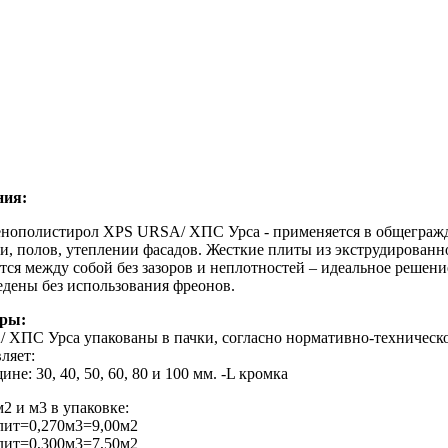
ния:
енополистирол XPS URSA/ ХПС Урса - применяется в общегражд
и, полов, утеплении фасадов. Жесткие плиты из экструдирова
ся между собой без зазоров и неплотностей – идеальное решен
едены без использования фреонов.
еры:
 ХПС Урса упакованы в пачки, согласно нормативно-техническ
ляет:
не: 30, 40, 50, 60, 80 и 100 мм. -L кромка
2 и м3 в упаковке:
плит=0,270м3=9,00м2
плит=0,300м3=7,50м2