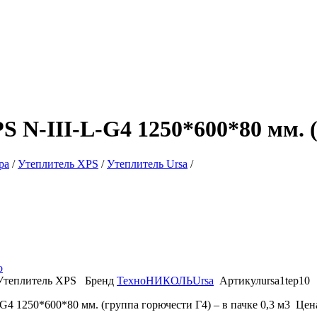
 N-III-L-G4 1250*600*80 мм. 
ра
/
Утеплитель XPS
/
Утеплитель Ursa
/
о
Утеплитель XPS
Бренд
ТехноНИКОЛЬ
Ursa
Артикул
ursa1tep10
 1250*600*80 мм. (группа горючести Г4) – в пачке 0,3 м3 Цена