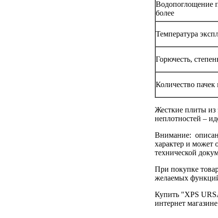
Водопоглощение п
более
Температура эксп
Горючесть, степен
Количество пачек 
Жесткие плиты из 
неплотностей – ид
Внимание: описани
характер и может 
технической доку
При покупке товар
желаемых функций
Купить "XPS URSA/
интернет магазине