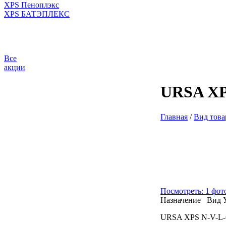
XPS Пеноплэкс
XPS БАТЭПЛЕКС
Все
акции
URSA XPS
Главная
/
Вид това
Посмотреть: 1 фот
Назначение
Вид
URSA XPS N-V-L-G4