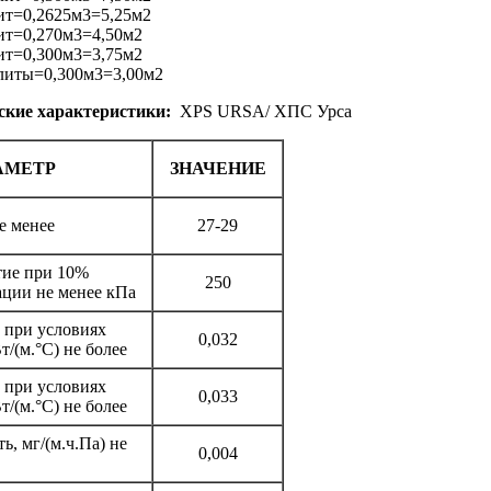
лит=0,2625м3=5,25м2
ит=0,270м3=4,50м2
ит=0,300м3=3,75м2
плиты=0,300м3=3,00м2
ские характеристики:
XPS URSA/ ХПС Урса
АМЕТР
ЗНАЧЕНИЕ
е менее
27-29
тие при 10%
250
ции не менее кПа
 при условиях
0,032
/(м.°C) не более
 при условиях
0,033
/(м.°C) не более
, мг/(м.ч.Па) не
0,004