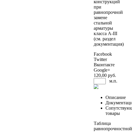
конструкций
при
равнопрочной
замене
стальной
арматуры
класса A-III
(см. раздел
документация)
Facebook
Twitter
Вконтакте
Google+
120
,00 руб.
м.п.
Описание
Документац
Сопутствую
товары
Таблица
равнопрочностной