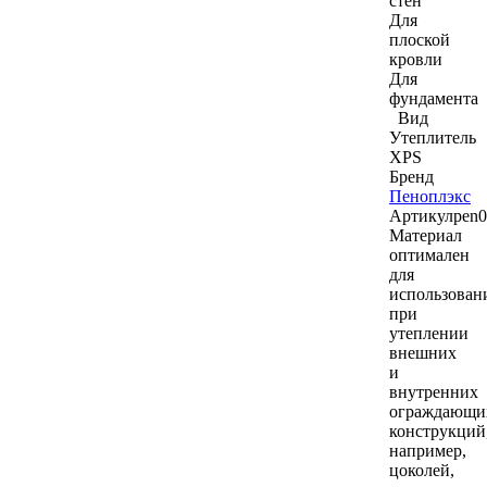
стен
Для
плоской
кровли
Для
фундамента
Вид
Утеплитель
XPS
Бренд
Пеноплэкс
Артикул
pen
Материал
оптимален
для
использован
при
утеплении
внешних
и
внутренних
ограждающи
конструкций
например,
цоколей,