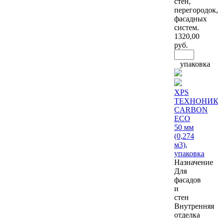
стен,
перегородок,
фасадных
систем.
1320
,00
руб.
упаковка
XPS
ТЕХНОНИК
CARBON
ECO
50 мм
(0,274
м3),
упаковка
Назначение
Для
фасадов
и
стен
Внутренняя
отделка