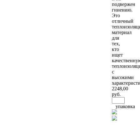
подвержен
гниению.
Это
отличный
теплоизоля
материал
для
тех,
кто
ищет
качественну
теплоизоля
с
высокими
характерист
2248
,00
руб.
упаковка