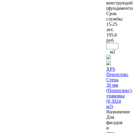
конструкций
(фундаментов
Срок
службы:
15-25
лет.
195
,6
руб.
м2
XPS
Пеноплэкс
Стена
30 мм
(Пеноплекс),
упаковка
(0,3024
м3)
Назначение
Для
фасадов
и