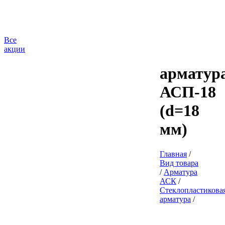
Все
акции
арматур
АСП-18
(d=18
мм)
Главная
/
Вид товара
/
Арматура
АСК
/
Стеклопластикова
арматура
/