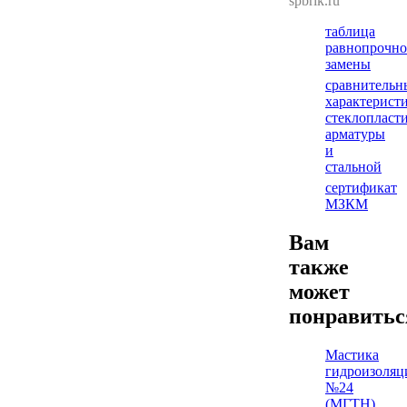
spbrik.ru
таблица
равнопрочно
замены
сравнительн
характерист
стеклопласт
арматуры
и
стальной
сертификат
МЗКМ
Вам
также
может
понравить
Мастика
гидроизоляц
№24
(МГТН)