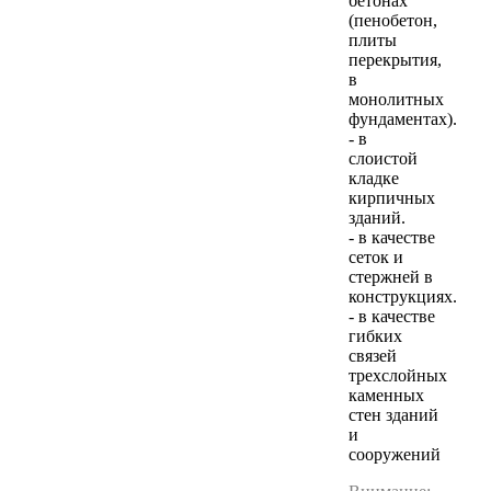
бетонах
(пенобетон,
плиты
перекрытия,
в
монолитных
фундаментах).
- в
слоистой
кладке
кирпичных
зданий.
- в качестве
сеток и
стержней в
конструкциях.
- в качестве
гибких
связей
трехслойных
каменных
стен зданий
и
сооружений