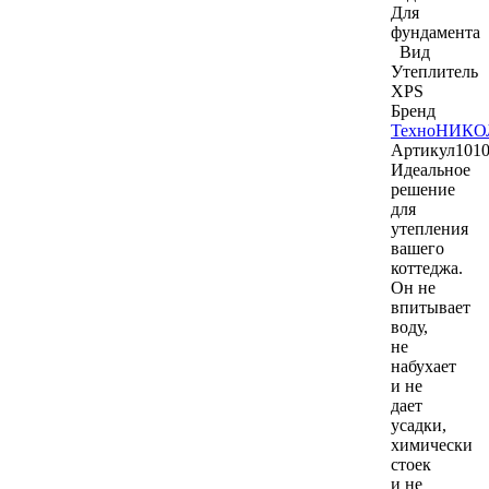
Для
фундамента
Вид
Утеплитель
XPS
Бренд
ТехноНИКО
Артикул
101
Идеальное
решение
для
утепления
вашего
коттеджа.
Он не
впитывает
воду,
не
набухает
и не
дает
усадки,
химически
стоек
и не