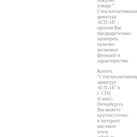
покупке
товара "
Стеклопластикова
арматура
АСП-18" -
просим Вас
предварительно
проверять
наличие
желаемых
функций и
характеристик.
Купить
"Стеклопластиков
арматуру
АСП-18" в
г. СПб
(Санкт-
Петербурге)
Вы можете
круглосуточно
в интернет
магазине
www.