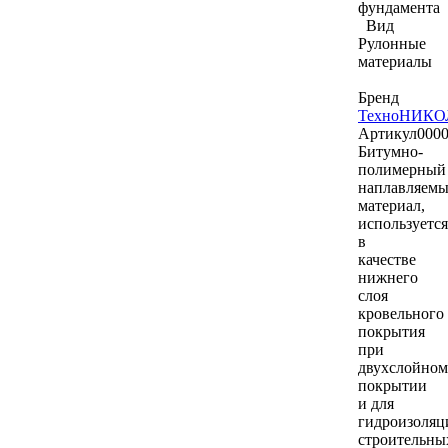
фундамента
Вид
Рулонные
материалы
Бренд
ТехноНИКО
Артикул
000
Битумно-
полимерный
наплавляем
материал,
используется
в
качестве
нижнего
слоя
кровельного
покрытия
при
двухслойном
покрытии
и для
гидроизоляц
строительны