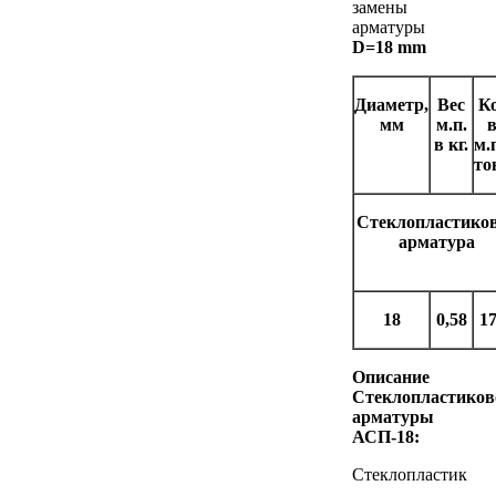
замены
арматуры
D=18 mm
Диаметр,
Вес
К
мм
м.п.
в кг.
м.
то
Стеклопластико
арматура
18
0,58
1
Описание
Стеклопластиков
арматуры
АСП-18:
Стеклопластик
-