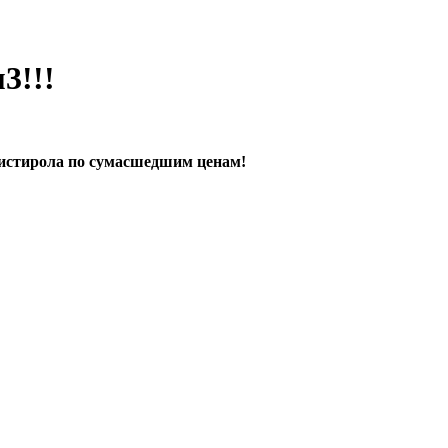
3!!!
листирола по сумасшедшим ценам!