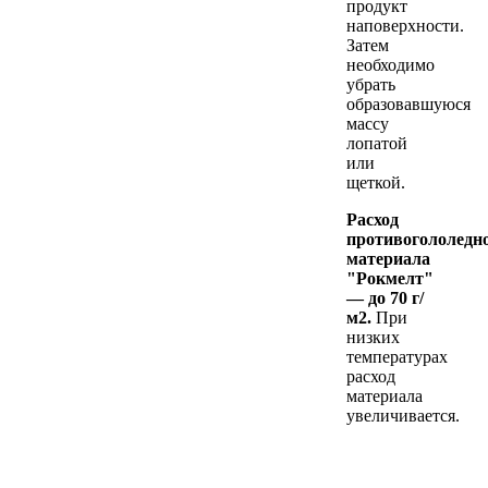
продукт
наповерхности.
Затем
необходимо
убрать
образовавшуюся
массу
лопатой
или
щеткой.
Расход
противогололедн
материала
"Рокмелт"
— до 70
г/
м2.
При
низких
температурах
расход
материала
увеличивается.