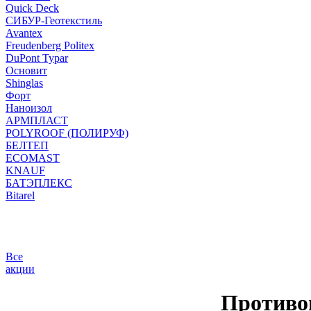
Quick Deck
СИБУР-Геотекстиль
Avantex
Freudenberg Politex
DuPont Typar
Основит
Shinglas
Форт
Наноизол
АРМПЛАСТ
POLYROOF (ПОЛИРУФ)
БЕЛТЕП
ECOMAST
KNAUF
БАТЭПЛЕКС
Bitarel
Все
акции
Противо