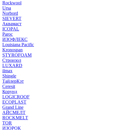
Rockwool
Ursa
Norbord
SIEVERT
Аквамаст
ICOPAL
Paroc
ИЗОФЛЕКС
Louisiana Pacific
Kronospan
STYROFOAM
Строизол
LUXARD
ilmax
Shingle
ТайлерКэт
Ceresit
Корунд
LOGICROOF
ECOPLAST
Grand Line
АЙСМЕЛТ
ROCKMELT
TOR
ИЗОРОК