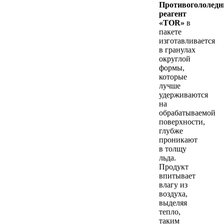
Противогололед
реагент
«TOR»
в
пакете
изготавливается
в гранулах
округлой
формы,
которые
лучше
удерживаются
на
обрабатываемой
поверхности,
глубже
проникают
в толщу
льда.
Продукт
впитывает
влагу из
воздуха,
выделяя
тепло,
таким