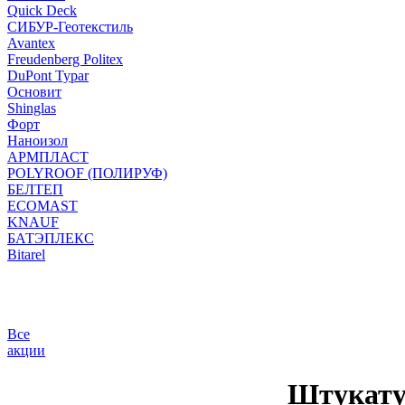
Quick Deck
СИБУР-Геотекстиль
Avantex
Freudenberg Politex
DuPont Typar
Основит
Shinglas
Форт
Наноизол
АРМПЛАСТ
POLYROOF (ПОЛИРУФ)
БЕЛТЕП
ECOMAST
KNAUF
БАТЭПЛЕКС
Bitarel
Все
акции
Штукату