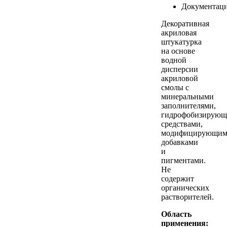
Документац
Декоративная
акриловая
штукатурка
на основе
водной
дисперсии
акриловой
смолы с
минеральными
заполнителями,
гидрофобизирую
средствами,
модифицирующи
добавками
и
пигментами.
Не
содержит
органических
растворителей.
Область
применения: