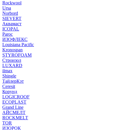
Rockwool
Ursa
Norbord
SIEVERT
Аквамаст
ICOPAL
Paroc
ИЗОФЛЕКС
Louisiana Pacific
Kronospan
STYROFOAM
Строизол
LUXARD
ilmax
Shingle
ТайлерКэт
Ceresit
Корунд
LOGICROOF
ECOPLAST
Grand Line
АЙСМЕЛТ
ROCKMELT
TOR
ИЗОРОК