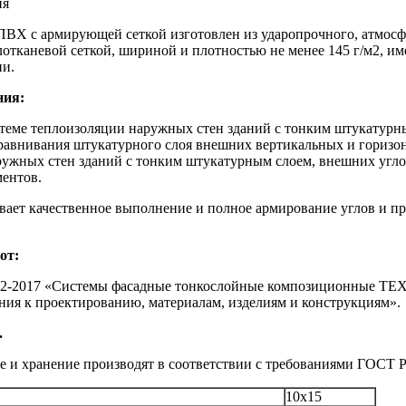
ия
ПВХ с армирующей сеткой изготовлен из ударопрочного, атмос
лотканевой сеткой, шириной и плотностью не менее 145 г/м2, им
ии.
ния:
стеме теплоизоляции наружных стен зданий с тонким штукату
равнивания штукатурного слоя внешних вертикальных и горизон
ужных стен зданий с тонким штукатурным слоем, внешних углов
ментов.
вает качественное выполнение и полное армирование углов и п
от:
.2-2017 «Системы фасадные тонкослойные композиционные ТЕ
ния к проектированию, материалам, изделиям и конструкциям».
.
 и хранение производят в соответствии с требованиями ГОСТ Р
10х15