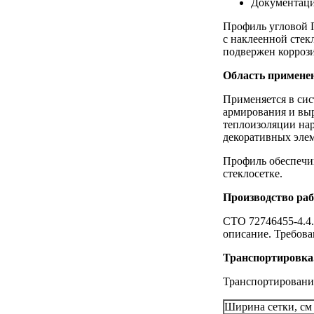
Документац
Профиль угловой 
с наклеенной стек
подвержен корроз
Область примене
Применяется в си
армирования и вы
теплоизоляции нар
декоративных эле
Профиль обеспечи
стеклосетке.
Производство раб
СТО 72746455-4.4
описание. Требова
Транспортировка
Транспортирование
Ширина сетки, см