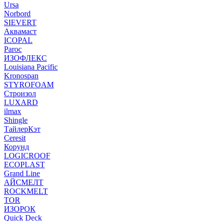
Ursa
Norbord
SIEVERT
Аквамаст
ICOPAL
Paroc
ИЗОФЛЕКС
Louisiana Pacific
Kronospan
STYROFOAM
Строизол
LUXARD
ilmax
Shingle
ТайлерКэт
Ceresit
Корунд
LOGICROOF
ECOPLAST
Grand Line
АЙСМЕЛТ
ROCKMELT
TOR
ИЗОРОК
Quick Deck