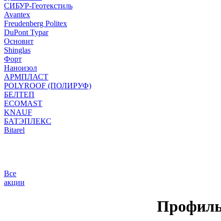
СИБУР-Геотекстиль
Avantex
Freudenberg Politex
DuPont Typar
Основит
Shinglas
Форт
Наноизол
АРМПЛАСТ
POLYROOF (ПОЛИРУФ)
БЕЛТЕП
ECOMAST
KNAUF
БАТЭПЛЕКС
Bitarel
Все
акции
Профил