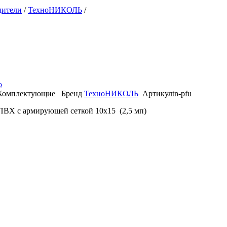
дители
/
ТехноНИКОЛЬ
/
о
Комплектующие
Бренд
ТехноНИКОЛЬ
Артикул
tn-pfu
ПВХ с армирующей сеткой 10х15 (2,5 мп)