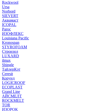
Rockwool
Ursa
Norbord
SIEVERT
Аквамаст
ICOPAL
Paroc
ИЗОФЛЕКС
Louisiana Pacific
Kronospan
STYROFOAM
Строизол
LUXARD
ilmax
Shingle
ТайлерКэт
Ceresit
Корунд
LOGICROOF
ECOPLAST
Grand Line
АЙСМЕЛТ
ROCKMELT
TOR
ИЗОРОК