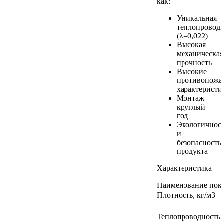
как:
Уникальная
теплопровод
(λ=0,022)
Высокая
механическа
прочность
Высокие
противопож
характерист
Монтаж
круглый
год
Экологичнос
и
безопасность
продукта
Характеристика
Наименование пок
Плотность, кг/м3
Теплопроводность, 