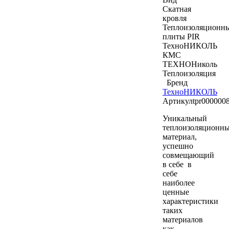
Скатная
кровля
Теплоизоляционн
плиты PIR
ТехноНИКОЛЬ
КМС
ТЕХНОНиколь
Теплоизоляция
Бренд
ТехноНИКОЛЬ
Артикул
tpr000000
Уникальный
теплоизоляционн
материал,
успешно
совмещающий
в себе в
себе
наиболее
ценные
характеристики
таких
материалов
как