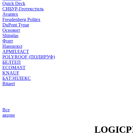
Quick Deck
СИБУР-Геотекстиль
Avantex
Freudenberg Politex
DuPont Typar
Основит
Shinglas
Форт
Наноизол
АРМПЛАСТ
POLYROOF (ПОЛИРУФ)
БЕЛТЕП
ECOMAST
KNAUF
БАТЭПЛЕКС
Bitarel
Все
акции
LOGICP