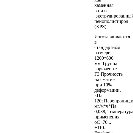
каменная
вата и
экструдированны
пенополистирол
(XPS).
Изготавливаются
в
стандартном
размере
1200*600
мм. Группа
горючести:
Г3 Прочность
на сжатие
при 10%
деформации,
кПа
120; Паропроница
мг/м*ч*Па
0,038; Температур
применения,
оС -70...
+110.
Facebook