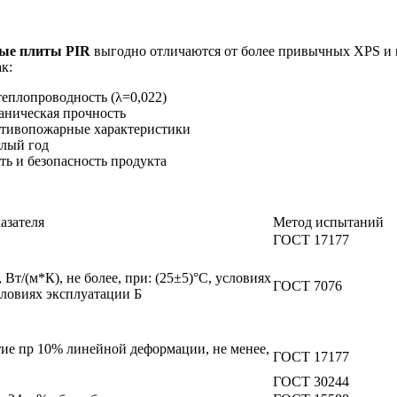
ые плиты PIR
выгодно отличаются от более привычных XPS и ка
к:
теплопроводность (λ=0,022)
аническая прочность
тивопожарные характеристики
лый год
ть и безопасность продукта
азателя
Метод испытаний
ГОСТ 17177
Вт/(м*К), не более, при: (25±5)°С, условиях
ГОСТ 7076
ловиях эксплуатации Б
ие пр 10% линейной деформации, не менее,
ГОСТ 17177
ГОСТ 30244