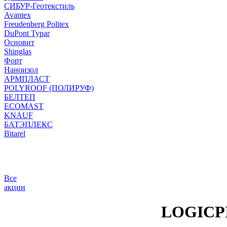
СИБУР-Геотекстиль
Avantex
Freudenberg Politex
DuPont Typar
Основит
Shinglas
Форт
Наноизол
АРМПЛАСТ
POLYROOF (ПОЛИРУФ)
БЕЛТЕП
ECOMAST
KNAUF
БАТЭПЛЕКС
Bitarel
Все
акции
LOGICPIR