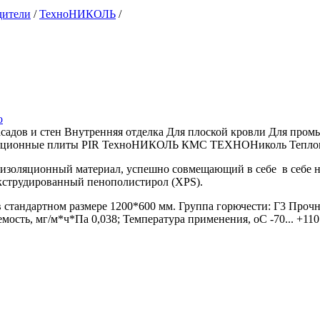
дители
/
ТехноНИКОЛЬ
/
о
садов и стен
Внутренняя отделка
Для плоской кровли
Для пром
яционные плиты PIR ТехноНИКОЛЬ
КМС ТЕХНОНиколь
Тепло
изоляционный материал, успешно совмещающий в себе в себе на
экструдированный пенополистирол (XPS).
 стандартном размере 1200*600 мм. Группа горючести: Г3 Проч
мость, мг/м*ч*Па 0,038; Температура применения, оС -70... +110