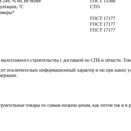
 24ч, % об, не более
ГОСТ 15588
уатации, °С
СТО
азмеры*
ГОСТ 17177
ГОСТ 17177
ГОСТ 17177
малоэтажного строительства с доставкой по СПБ и области. Тов
сит исключительно информационный характер и ни при каких ус
дерации.
роительные товары по самым низким ценам, как оптом так и в 