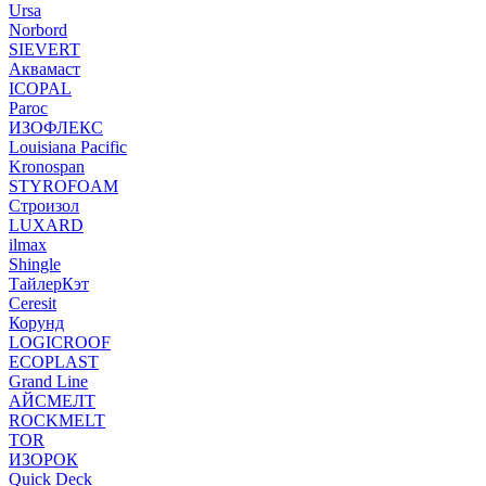
Ursa
Norbord
SIEVERT
Аквамаст
ICOPAL
Paroc
ИЗОФЛЕКС
Louisiana Pacific
Kronospan
STYROFOAM
Строизол
LUXARD
ilmax
Shingle
ТайлерКэт
Ceresit
Корунд
LOGICROOF
ECOPLAST
Grand Line
АЙСМЕЛТ
ROCKMELT
TOR
ИЗОРОК
Quick Deck