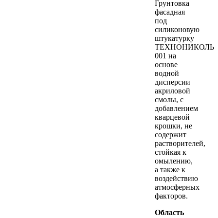
Грунтовка
фасадная
под
силиконовую
штукатурку
ТЕХНОНИКОЛЬ
001 на
основе
водной
дисперсии
акриловой
смолы, с
добавлением
кварцевой
крошки, не
содержит
растворителей,
стойкая к
омылению,
а также к
воздействию
атмосферных
факторов.
Область