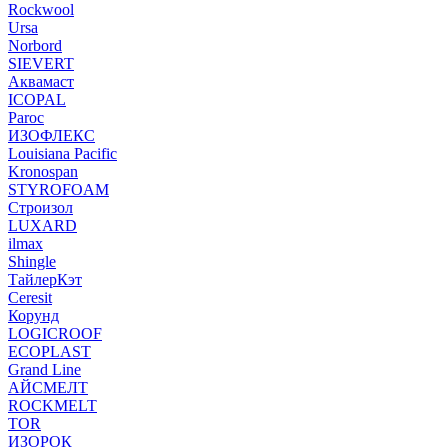
Rockwool
Ursa
Norbord
SIEVERT
Аквамаст
ICOPAL
Paroc
ИЗОФЛЕКС
Louisiana Pacific
Kronospan
STYROFOAM
Строизол
LUXARD
ilmax
Shingle
ТайлерКэт
Ceresit
Корунд
LOGICROOF
ECOPLAST
Grand Line
АЙСМЕЛТ
ROCKMELT
TOR
ИЗОРОК