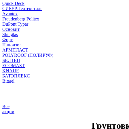
Quick Deck
СИБУР-Геотекстиль
Avantex
Freudenberg Politex
DuPont Typar
Основит
Shinglas
Форт
Наноизол
АРМПЛАСТ
POLYROOF (ПОЛИРУФ)
БЕЛТЕП
ECOMAST
KNAUF
БАТЭПЛЕКС
Bitarel
Все
акции
Грунтов