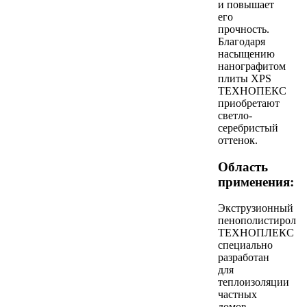
и повышает
его
прочность.
Благодаря
насыщению
нанографитом
плиты XPS
ТЕХНОПЕКС
приобретают
светло-
серебристый
оттенок.
Область
применения:
Экструзионный
пенополистирол
ТЕХНОПЛЕКС
специально
разработан
для
теплоизоляции
частных
домов,