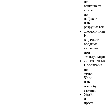
не
впитывает
влагу,
не
набухает
и не
разрушается.
Экологичны
Не
выделяет
вредные
вещества
при
эксплуатаци
Долговечный
Прослужит
не
менее
50 лет
и не
потребует
замены.
Удобен
и
прост