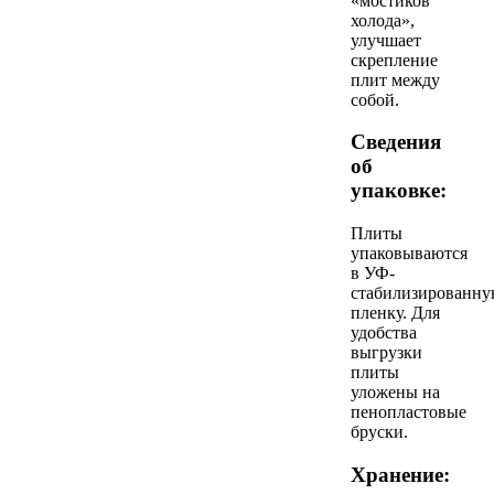
«мостиков
холода»,
улучшает
скрепление
плит между
собой.
Сведения
об
упаковке:
Плиты
упаковываются
в УФ-
стабилизированн
пленку. Для
удобства
выгрузки
плиты
уложены на
пенопластовые
бруски.
Хранение: