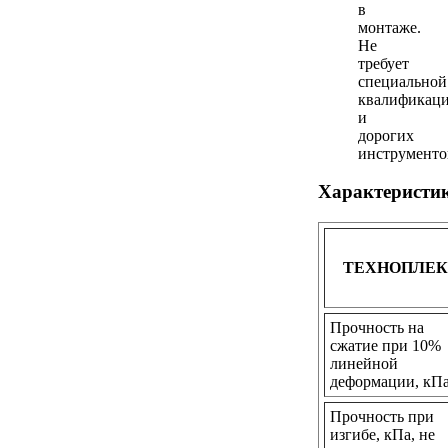
в
монтаже.
Не
требует
специальной
квалификац
и
дорогих
инструменто
Характеристи
ТЕХНОПЛЕ
Прочность на
сжатие при 10%
линейной
деформации, кП
Прочность при
изгибе, кПа, не