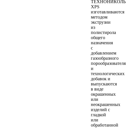
ТЕХНОНИКОЛЬ
XPS
изготавливаются
методом
экструзии
из
полистирола
общего
назначения
с
добавлением
газообразного
порообразователя
и
технологических
добавок и
выпускаются
в виде
окрашенных
или
неокрашенных
изделий с
гладкой
или
обработанной