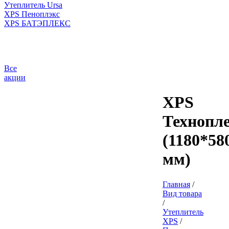
Утеплитель Ursa
XPS Пеноплэкс
XPS БАТЭПЛЕКС
Все
акции
XPS
Технопл
(1180*58
мм)
Главная
/
Вид товара
/
Утеплитель
XPS
/