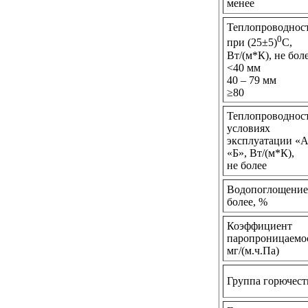
менее
Теплопроводнос
0
при (25±5)
С,
Вт/(м*К), не бол
<40 мм
40 – 79 мм
≥80
Теплопроводност
условиях
эксплуатации «А
«Б», Вт/(м*К),
не более
Водопоглощение
более, %
Коэффициент
паропроницаемо
мг/(м.ч.Па)
Группа горючест