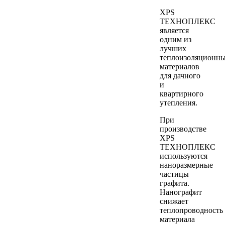
XPS
ТЕХНОПЛЕКС
является
одним из
лучших
теплоизоляционн
материалов
для дачного
и
квартирного
утепления.
При
производстве
XPS
ТЕХНОПЛЕКС
используются
наноразмерные
частицы
графита.
Нанографит
снижает
теплопроводность
материала