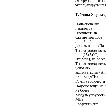
Экструзионный пе
эксплуатируемых к
Таблица Характе
Наименование
параметра
Прочность на
сжатие при 10%
линейной
деформации, кПа
Теплопроводность
при (25±5)0С,
Вт/(м*К), не более
Теплопроводность
условиях
эксплуатации «А 
«Б», Вт/(м*К)
Группа горючести
Водопоглощение, 
не более
Модуль упругости
МПа
Коэффициент