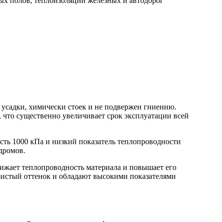
х полов, теплоизоляции железных и автодорог
т усадки, химически стоек и не подвержен гниению.
 что существенно увеличивает срок эксплуатации всей
ть 1000 кПа и низкий показатель теплопроводности
дромов.
ижает теплопроводность материала и повышает его
ристый оттенок и обладают высокими показателями