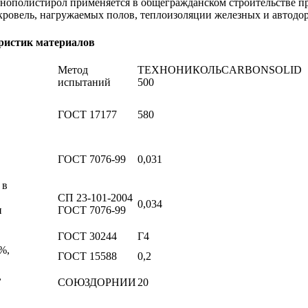
нополистирол применяется в общегражданском строительстве пр
ровель, нагружаемых полов, теплоизоляции железных и автодор
ристик материалов
Метод
ТЕХНОНИКОЛЬCARBONSOLID
испытаний
500
ГОСТ 17177
580
ГОСТ 7076-99
0,031
 в
СП 23-101-2004
0,034
и
ГОСТ 7076-99
ГОСТ 30244
Г4
%,
ГОСТ 15588
0,2
,
СОЮЗДОРНИИ
20