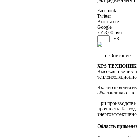
распределенными 
Facebook
Twitter
Вконтакте
Google+
7553
,00 руб.
м3
Описание
XPS
ТЕХНОНИКО
Высокая прочность
теплоизоляционно
Является одним и
обуславливают поп
При производстве 
прочность. Благо
энергоэффективно
Область примене