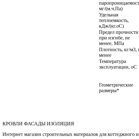
паропроницаемост
мг/(м.ч.Па)
Удельная
теплоемкость,
кДж/(кг.оС)
Предел прочности
при изгибе, не
менее, МПа
Плотность, кг/м3, 
менее
Температура
эксплуатации, оС
Геометрические
размеры*
КРОВЛИ ФАСАДЫ ИЗОЛЯЦИЯ
Интернет магазин строительных материалов для коттеджного и 