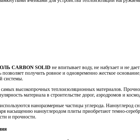
замкнутыми ячейками для устройства теплоизоляции нагружаемы
ЛЬ CARBON SOLID
не впитывает воду, не набухает и не дае
 позволяет получить ровное и одновременно жесткое основание,
й системы.
з самых высокопрочных теплоизоляционных материалов. Прочнос
улярность материала в строительстве дорог, аэродромов и космо
используются наноразмерные частицы углерода. Наноуглерод сн
даря насыщению наноуглеродом плиты приобретают темно-сереб
сти и прочности.
ния