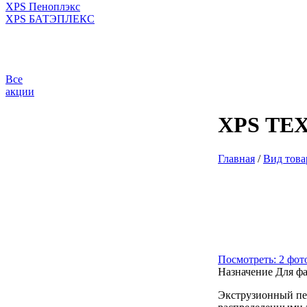
XPS Пеноплэкс
XPS БАТЭПЛЕКС
Все
акции
XPS ТЕХ
Главная
/
Вид това
Посмотреть: 2 фот
Назначение
Для фа
Экструзионный п