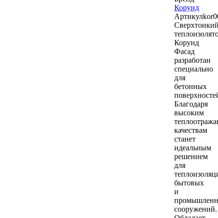
Корунд
Артикул
kor0
Сверхтонки
теплоизолят
Корунд
Фасад
разработан
специально
для
бетонных
поверхносте
Благодаря
высоким
теплоотраж
качествам
станет
идеальным
решением
для
теплоизоляц
бытовых
и
промышлен
сооружений.
Обладает