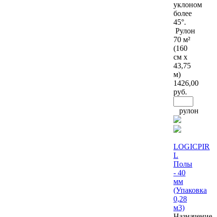
уклоном
более
45°.
Рулон
70 м²
(160
см х
43,75
м)
1426
,00
руб.
рулон
LOGICPIR
L
Полы
- 40
мм
(Упаковка
0,28
м3)
Назначение