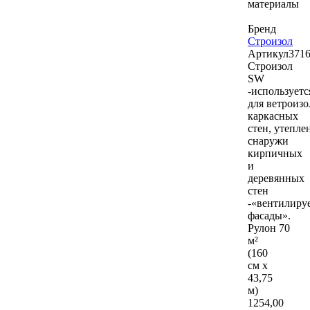
материалы
Бренд
Строизол
Артикул
371
Строизол
SW
-используетс
для ветроиз
каркасных
стен, утепле
снаружи
кирпичных
и
деревянных
стен
-«вентилиру
фасады».
Рулон 70
м²
(160
см х
43,75
м)
1254
,00