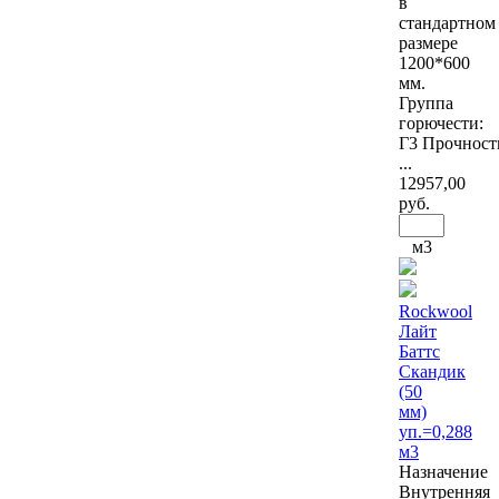
в
стандартном
размере
1200*600
мм.
Группа
горючести:
Г3 Прочност
...
12957
,00
руб.
м3
Rockwool
Лайт
Баттс
Скандик
(50
мм)
уп.=0,288
м3
Назначение
Внутренняя