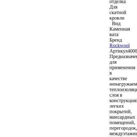
отделка
Для
скатной
кровли
Вид
Каменная
вата
Бренд
Rockwool
Артикул
400
Предназнач
для
применения
в
качестве
ненагружаем
теплоизоляц
слоя в
конструкция
легких
покрытий,
мансардных
помещений,
перегородок,
междуэтажн