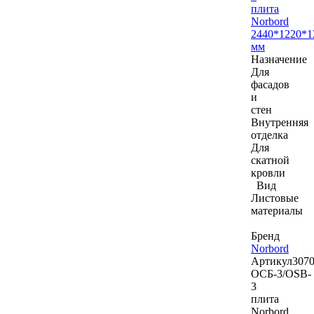
плита
Norbord
2440*1220*1
мм
Назначение
Для
фасадов
и
стен
Внутренняя
отделка
Для
скатной
кровли
Вид
Листовые
материалы
Бренд
Norbord
Артикул
307
ОСБ-3/OSB-
3
плита
Norbord