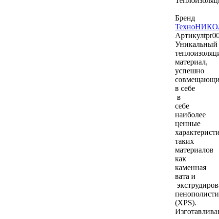
Теплоизоляц
Бренд
ТехноНИКО
Артикул
tpr0
Уникальный
теплоизоля
материал,
успешно
совмещающ
в себе
в
себе
наиболее
ценные
характерист
таких
материалов
как
каменная
вата и
экструдиро
пенополисти
(XPS).
Изготавлива