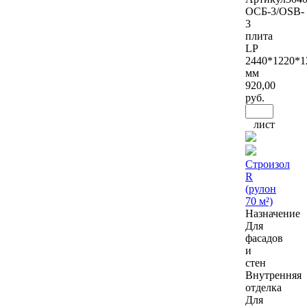
ОСБ-3/OSB-
3
плита
LP
2440*1220*1
мм
920
,00
руб.
лист
Строизол
R
(рулон
70 м²)
Назначение
Для
фасадов
и
стен
Внутренняя
отделка
Для