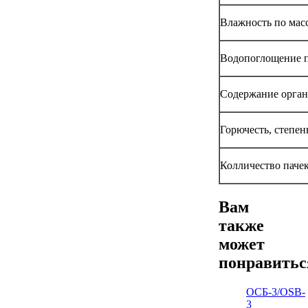
Влажность по масс
Водопоглощение п
Содержание орган
Горючесть, степен
Колличество паче
Вам
также
может
понравить
ОСБ-3/OSB-
3