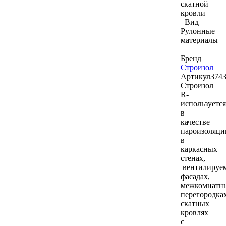
скатной
кровли
Вид
Рулонные
материалы
Бренд
Строизол
Артикул
374
Строизол
R-
используется
в
качестве
пароизоляци
в
каркасных
стенах,
вентилируе
фасадах,
межкомнатн
перегородках
скатных
кровлях
с