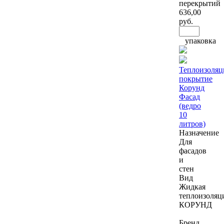
перекрытий
636
,00
руб.
упаковка
Теплоизоляц
покрытие
Корунд
Фасад
(ведро
10
литров)
Назначение
Для
фасадов
и
стен
Вид
Жидкая
теплоизоляц
КОРУНД
Бренд