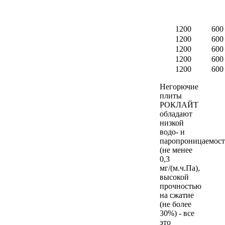
1200
600
1200
600
1200
600
1200
600
1200
600
Негорючие
плиты
РОКЛАЙТ
обладают
низкой
водо- и
паропроницаемос
(не менее
0,3
мг/(м.ч.Па),
высокой
прочностью
на сжатие
(не более
30%) - все
это