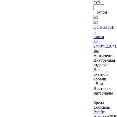
руб.
рулон
ОСБ-3/OSB-
3
плита
LP
2440*1220*1
мм
Назначение
Внутренняя
отделка
Для
скатной
кровли
Вид
Листовые
материалы
Бренд
Louisiana
Pacific
Артикул
304