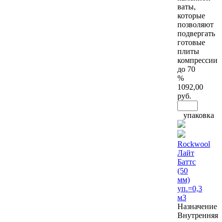
ваты,
которые
позволяют
подвергать
готовые
плиты
компрессии
до 70
%
1092
,00
руб.
упаковка
Rockwool
Лайт
Баттс
(50
мм)
уп.=0,3
м3
Назначение
Внутренняя