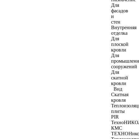
Для
фасадов
и
стен
Внутренняя
отделка
Для
плоской
кровли
Для
промышлен
сооружений
Для
скатной
кровли
Вид
Скатная
кровля
Теплоизоля
плиты
PIR
ТехноНИКО
КМС
ТЕХНОНико