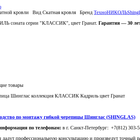
о
атной кровли
Вид
Скатная кровля
Бренд
ТехноНИКОЛЬ
Shingl
 соната серии "КЛАССИК", цвет Гранат.
Гарантия — 30 лет
щие товары
пица Шинглас коллекция КЛАССИК Кадриль цвет Гранат
одство по монтажу гибкой черепицы Шинглас (SHINGLAS)
 информация по телефонам:
в г. Санкт-Петербург: +7(812) 303-5
дадут профессиональную консультацию и произведут точный рас