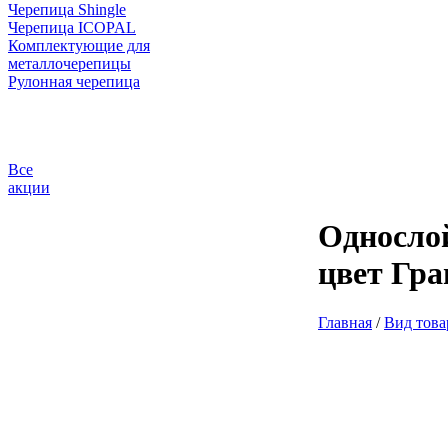
Черепица Shingle
Черепица ICOPAL
Комплектующие для
металлочерепицы
Рулонная черепица
Все
акции
Односло
цвет Гра
Главная
/
Вид това