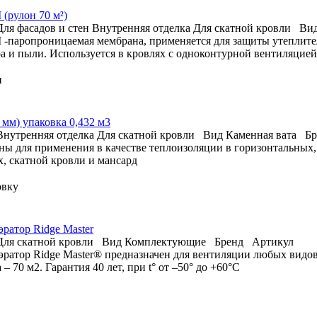
(рулон 70 м²)
Для фасадов и стен
Внутренняя отделка
Для скатной кровли
Ви
 -паропроницаемая мембрана, применяется для защиты утеплите
ра и пыли. Используется в кровлях с одноконтурной вентиляцией
н
 мм) упаковка 0,432 м3
Внутренняя отделка
Для скатной кровли
Вид
Каменная вата
Бр
ны для применения в качестве теплоизоляции в горизонтальных
, скатной кровли и мансард
вку
ратор Ridge Master
Для скатной кровли
Вид
Комплектующие
Бренд
Артикул
эратор Ridge Master® предназначен для вентиляции любых видо
– 70 м2. Гарантия 40 лет, при t° от –50° до +60°С