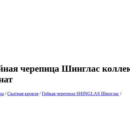
йная черепица Шинглас колл
нат
ра
/
Скатная кровля
/
Гибкая черепица SHINGLAS Шинглас
/