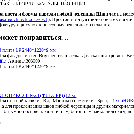
ия "РиК" - КРОВЛИ ФАСАДЫ ИЗОЛЯЦИЯ.
ра цвета и формы нарезки гибкой черепицы Шинглас
на модел
las.ru/architect/roof-select
). Простой и интуитивно понятный интер
актуру и рисунок к цветовому решению стен здания.
может понравиться…
 плита LP 2440*1220*9 мм
Для фасадов и стен
Внутренняя отделка
Для скатной кровли
Ви
fic
Артикул
303000
 плита LP 2440*1220*9 мм
ХНОНИКОЛЬ №23 (ФИКСЕР) (12 кг)
Для скатной кровли
Вид
Мастики герметики
Бренд
ТехноНИК
на для проклеивания швов гибкой черепицы и других материалов
на битумной основе к кирпичным, бетонным, металлическим, де
о