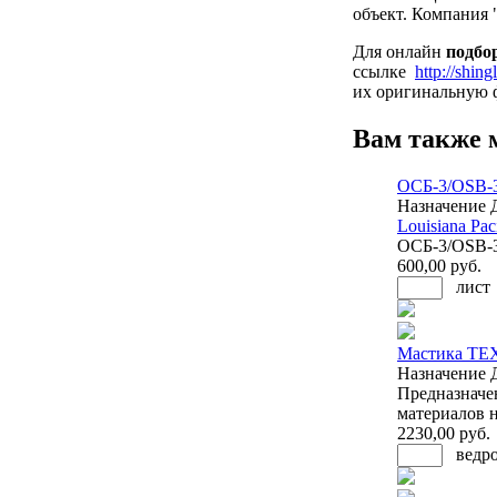
объект. Компан
Для онлайн
подбо
ссылке
http://shing
их оригинальную ф
Вам также 
ОСБ-3/OSB-3
Назначение
Louisiana Paci
ОСБ-3/OSB-3
600
,00 руб.
лист
Мастика ТЕ
Назначение
Предназначе
материалов 
2230
,00 руб.
ведр