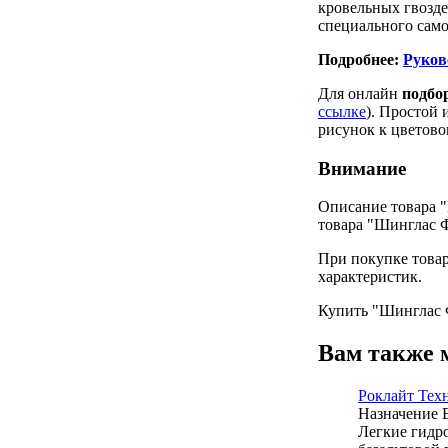
кровельных гвозд
специального сам
Подробнее:
Руков
Для онлайн
подбо
ссылке
). Простой
рисунок к цветово
Внимание
Описание товара 
товара "Шинглас Ф
При покупке товар
характеристик.
Купить "Шинглас Ф
Вам также 
Роклайт Тех
Назначение
Легкие гидр