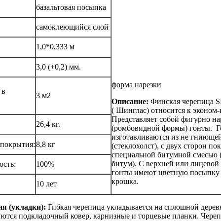
базальтовая посыпка
самоклеющийся слой
1,0*0,333 м
3,0 (+0,2) мм.
форма нарезки
 в
3 м2
Описание:
Финская черепица
( Шинглас) относится к эконом-
Представляет собой фигурно н
26,4 кг.
(ромбовидной формы) гонты. 
изготавливаются из не гниюще
 покрытия:
8,8 кг
(стеклохолст), с двух сторон п
специальной битумной смесью 
битум). С верхней или лицевой
сть:
100%
гонты имеют цветную посыпку 
крошка.
10 лет
я (укладки):
Гибкая черепица укладывается на сплошной дерев
ются подкладочный ковер, карнизные и торцевые планки. Чере