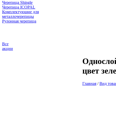
Черепица Shingle
Черепица ICOPAL
Комплектующие для
металлочерепицы
Рулонная черепица
Все
акции
Односло
цвет зел
Главная
/
Вид това