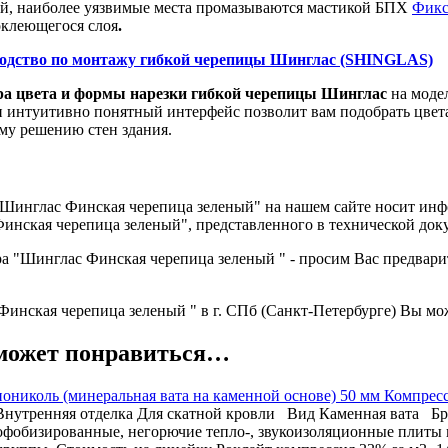
ей, наиболее уязвимые места промазываются мастикой БПХ
Фикс
оклеющегося слоя
.
одство по монтажу гибкой черепицы Шинглас (SHINGLAS)
ра цвета и формы нарезки гибкой черепицы Шинглас
на модел
 и интуитивно понятный интерфейс позволит вам подобрать цве
му решению стен здания.
"Шинглас Финская черепица зеленый" на нашем сайте носит инф
инская черепица зеленый", представленного в технической док
а "Шинглас Финская черепица зеленый " - просим Вас предвар
инская черепица зеленый " в г. СПб (Санкт-Петербурге) Вы мож
может понравиться…
нониколь (минеральная вата на каменной основе) 50 мм Компрес
Внутренняя отделка
Для скатной кровли
Вид
Каменная вата
Бр
офобизированные, негорючие тепло-, звукоизоляционные плиты 