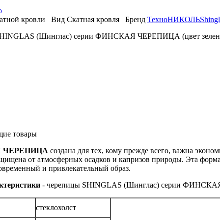
о
атной кровли
Вид
Скатная кровля
Бренд
ТехноНИКОЛЬ
Shingl
 SHINGLAS (Шинглас) серии ФИНСКАЯ ЧЕРЕПИЦА (цвет зелен
щие товары
 ЧЕРЕПИЦА
создана для тех, кому прежде всего, важна эконо
щищена от атмосферных осадков и капризов природы. Эта форма 
овременный и привлекательный образ.
актеристики
- черепицы SHINGLAS (Шинглас) серии ФИНСКА
стеклохолст