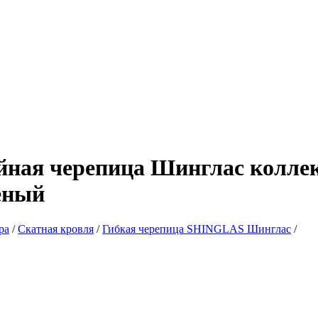
йная черепица Шинглас колл
еный
ра
/
Скатная кровля
/
Гибкая черепица SHINGLAS Шинглас
/