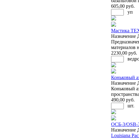
базальтовой 
605
,00 руб.
уп
Мастика ТЕ
Назначение
Предназначе
материалов 
2230
,00 руб.
ведр
Коньковый аэ
Назначение
Коньковый а
пространства 
490
,00 руб.
шт.
ОСБ-3/OSB-3
Назначение
Louisiana Paci