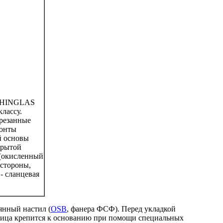
 SHINGLAS
классу.
арезанные
Гонты
й основы
окрытой
(окисленный
 стороны,
- сланцевая
янный настил (
OSB
, фанера ФСФ). Перед укладкой
пица крепится к основанию при помощи специальных