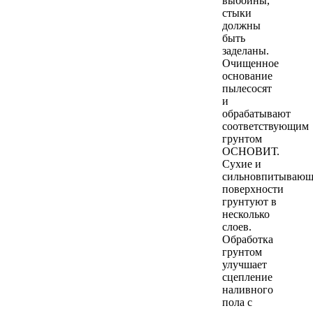
выбоины,
стыки
должны
быть
заделаны.
Очищенное
основание
пылесосят
и
обрабатывают
соответствующим
грунтом
ОСНОВИТ.
Сухие и
сильновпитывающ
поверхности
грунтуют в
несколько
слоев.
Обработка
грунтом
улучшает
сцепление
наливного
пола с