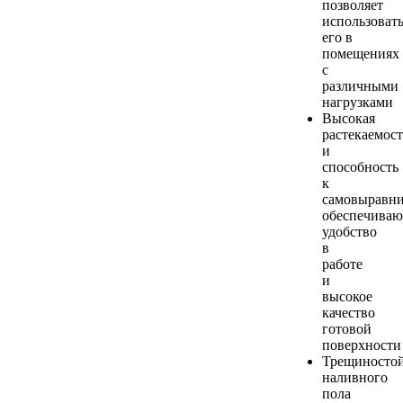
позволяет
использоват
его в
помещениях
с
различными
нагрузками
Высокая
растекаемост
и
способность
к
самовыравн
обеспечиваю
удобство
в
работе
и
высокое
качество
готовой
поверхности
Трещиностой
наливного
пола