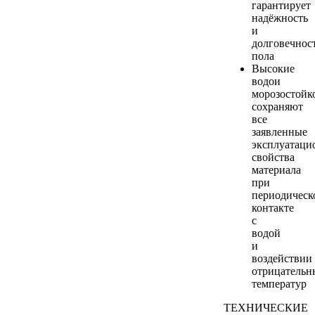
гарантирует
надёжность
и
долговечнос
пола
Высокие
водои
морозостойк
сохраняют
все
заявленные
эксплуатаци
свойства
материала
при
периодическ
контакте
с
водой
и
воздействии
отрицательн
температур
ТЕХНИЧЕСКИЕ