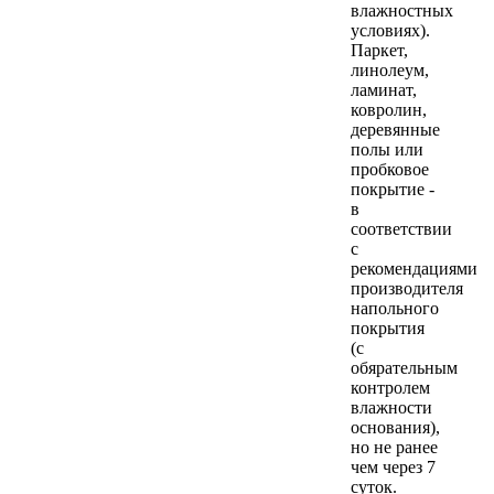
влажностных
условиях).
Паркет,
линолеум,
ламинат,
ковролин,
деревянные
полы или
пробковое
покрытие -
в
соответствии
с
рекомендациями
производителя
напольного
покрытия
(с
обяpательным
контролем
влажности
основания),
но не ранее
чем через 7
суток.