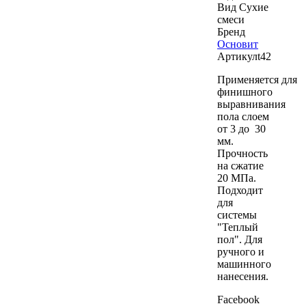
Вид
Сухие
смеси
Бренд
Основит
Артикул
t42
Применяется для
финишного
выравнивания
пола слоем
от 3 до 30
мм.
Прочность
на сжатие
20 МПа.
Подходит
для
системы
"Теплый
пол". Для
ручного и
машинного
нанесения.
Facebook