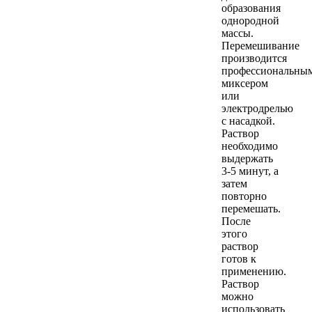
образования
однородной
массы.
Перемешивание
производится
профессиональны
миксером
или
электродрелью
с насадкой.
Раствор
необходимо
выдержать
3-5 минут, а
затем
повторно
перемешать.
После
этого
раствор
готов к
применению.
Раствор
можно
использовать