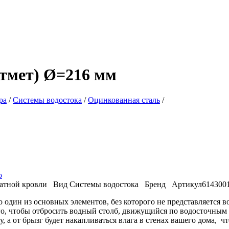
отмет) Ø=216 мм
ра
/
Системы водостока
/
Оцинкованная сталь
/
о
атной кровли
Вид
Системы водостока
Бренд
Артикул
614300
то один из основных элементов, без которого не представляется
го, чтобы отбросить водный столб, движущийся по водосточным т
, а от брызг будет накапливаться влага в стенах вашего дома, ч