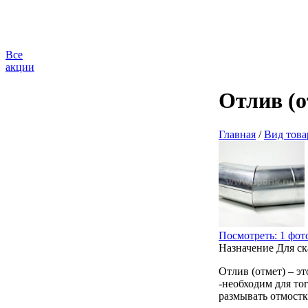
Все
акции
Отлив (
Главная
/
Вид това
Посмотреть: 1 фот
Назначение
Для ск
Отлив (отмет) – э
-необходим для то
размывать отмостку