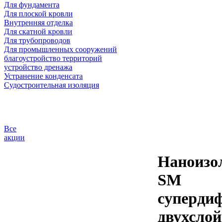
Для фундамента
Для плоской кровли
Внутренняя отделка
Для скатной кровли
Для трубопроводов
Для промышленных сооружений
благоустройство территорий
устройство дренажа
Устранение конденсата
Судостроительная изоляция
Все
акции
Наноизо
SM
суперди
двухсло