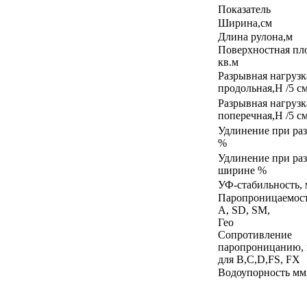
Показатель
Ширина,см
Длина рулона,м
Поверхностная пло
кв.м
Разрывная нагрузк
продольная,Н /5 с
Разрывная нагрузк
поперечная,Н /5 с
Удлинение при ра
%
Удлинение при ра
ширине %
УФ-стабильность, 
Паропроницаемость
А, SD, SM,
Ге
Сопротивление
паропроницанию, м
для В,С,D,FS, FX
Водоупорность мм 