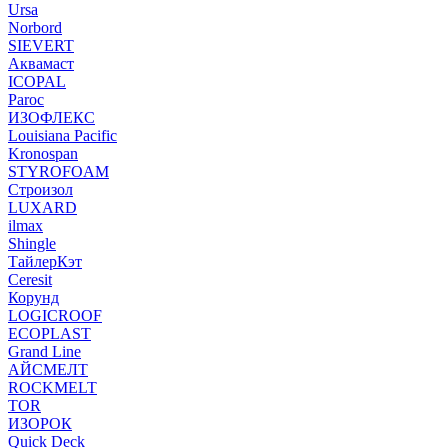
Ursa
Norbord
SIEVERT
Аквамаст
ICOPAL
Paroc
ИЗОФЛЕКС
Louisiana Pacific
Kronospan
STYROFOAM
Строизол
LUXARD
ilmax
Shingle
ТайлерКэт
Ceresit
Корунд
LOGICROOF
ECOPLAST
Grand Line
АЙСМЕЛТ
ROCKMELT
TOR
ИЗОРОК
Quick Deck