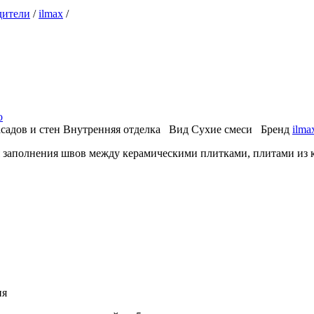
дители
/
ilmax
/
о
садов и стен
Внутренняя отделка
Вид
Сухие смеси
Бренд
ilma
 заполнения швов между керамическими плитками, плитами из ка
ия