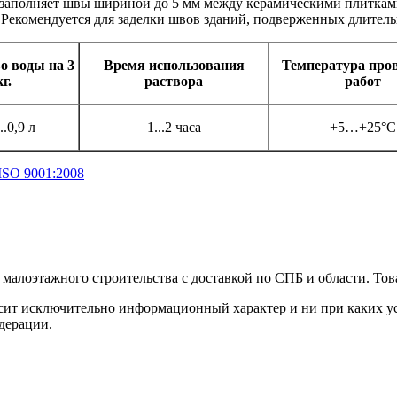
заполняет швы шириной до 5 мм между керамическими плитками
 Рекомендуется для заделки швов зданий, подверженных длител
о воды на 3
Время использования
Температура про
кг.
раствора
работ
..0,9 л
1...2 часа
+5…+25°С
ISO 9001:2008
малоэтажного строительства с доставкой по СПБ и области. Тов
сит исключительно информационный характер и ни при каких ус
дерации.