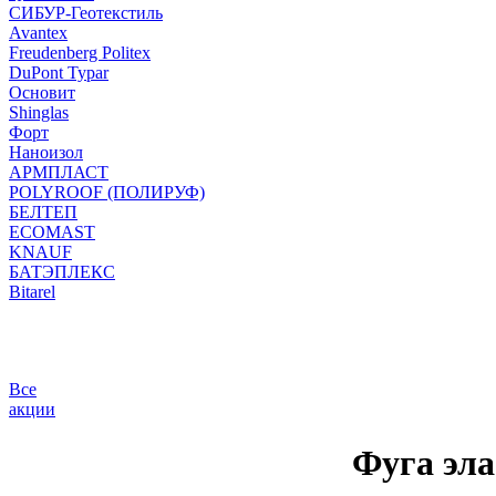
СИБУР-Геотекстиль
Avantex
Freudenberg Politex
DuPont Typar
Основит
Shinglas
Форт
Наноизол
АРМПЛАСТ
POLYROOF (ПОЛИРУФ)
БЕЛТЕП
ECOMAST
KNAUF
БАТЭПЛЕКС
Bitarel
Все
акции
Фуга эла