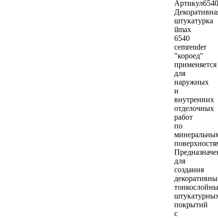
Артикул
654
Декоративна
штукатурка
ilmax
6540
cemrender
"короед"
применяется
для
наружных
и
внутренних
отделочных
работ
по
минеральны
поверхностя
Предназначе
для
создания
декоративны
тонкослойн
штукатурны
покрытий
с