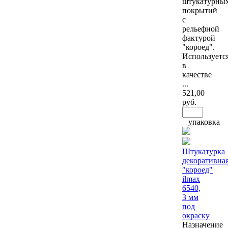
штукатурны
покрытий
с
рельефной
фактурой
"короед".
Используетс
в
качестве
...
521
,00
руб.
упаковка
Штукатурка
декоративна
"короед"
ilmax
6540,
3 мм
под
окраску
Назначение