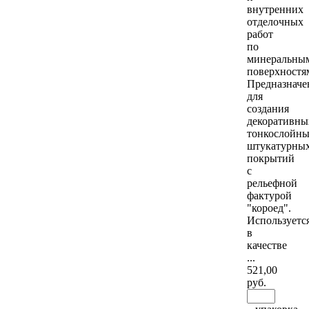
внутренних
отделочных
работ
по
минеральны
поверхностя
Предназначе
для
создания
декоративны
тонкослойн
штукатурны
покрытий
с
рельефной
фактурой
"короед".
Используетс
в
качестве
...
521
,00
руб.