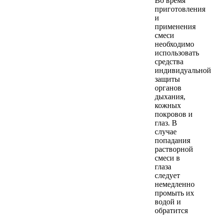
Во время
приготовления
и
применения
смеси
необходимо
использовать
средства
индивидуальной
защиты
органов
дыхания,
кожных
покровов и
глаз. В
случае
попадания
растворной
смеси в
глаза
следует
немедленно
промыть их
водой и
обратится