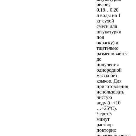
белой;
0,18…0,20
л воды на 1
кг сухой
смеси для
штукатурки
под
окраску) и
тщательно
размешивается
до
получения
однородной
массы без
комков. Для
приготовления
использовать
чистую
воду (t=+10
…+25°C).
Через 5
минут
раствор
повторно
перемешивается,