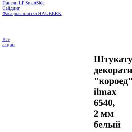
Панели LP SmartSide
Сайдинг
Фасадная плитка HAUBERK
Все
акции
Штукату
декорат
"короед
ilmax
6540,
2 мм
белый