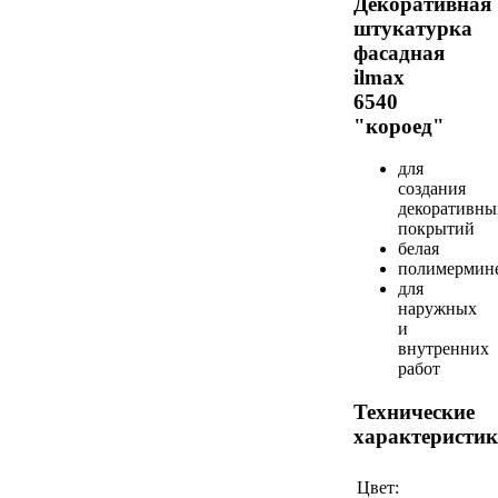
Декоративная
штукатурка
фасадная
ilmax
6540
"короед"
для
создания
декоративны
покрытий
белая
полимермине
для
наружных
и
внутренних
работ
Технические
характеристи
Цвет: