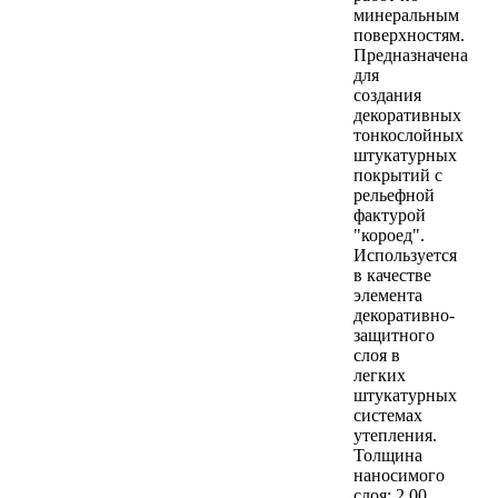
минеральным
поверхностям.
Предназначена
для
создания
декоративных
тонкослойных
штукатурных
покрытий с
рельефной
фактурой
"короед".
Используется
в качестве
элемента
декоративно-
защитного
слоя в
легких
штукатурных
системах
утепления.
Толщина
наносимого
слоя: 2.00