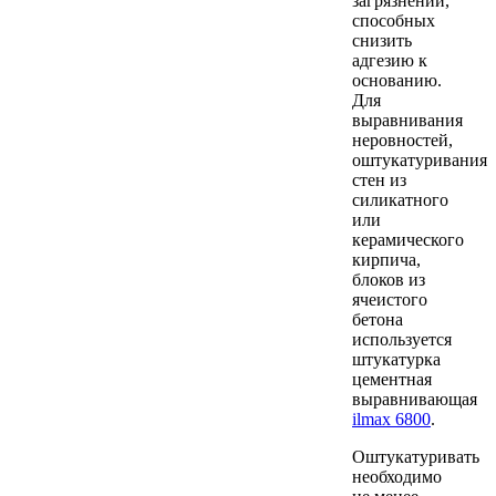
загрязнений,
способных
снизить
адгезию к
основанию.
Для
выравнивания
неровностей,
оштукатуривания
стен из
силикатного
или
керамического
кирпича,
блоков из
ячеистого
бетона
используется
штукатурка
цементная
выравнивающая
ilmax 6800
.
Оштукатуривать
необходимо