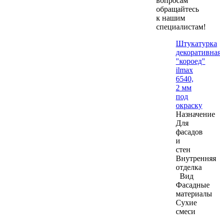
вопросам
обращайтесь
к нашим
специалистам!
Штукатурка
декоративна
"короед"
ilmax
6540,
2 мм
под
окраску
Назначение
Для
фасадов
и
стен
Внутренняя
отделка
Вид
Фасадные
материалы
Сухие
смеси