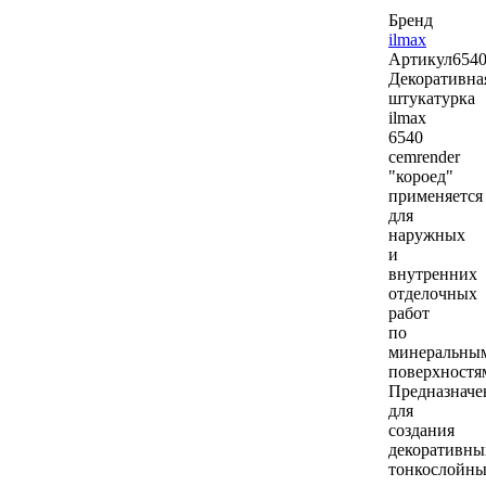
Бренд
ilmax
Артикул
654
Декоративна
штукатурка
ilmax
6540
cemrender
"короед"
применяется
для
наружных
и
внутренних
отделочных
работ
по
минеральны
поверхностя
Предназначе
для
создания
декоративны
тонкослойн