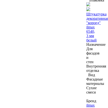
упаковка
Штукатурка
декоративна
"короед"
ilmax
6540,
3 мм
белый
Назначение
Для
фасадов
и
стен
Внутренняя
отделка
Вид
Фасадные
материалы
Сухие
смеси
Бренд
ilmax