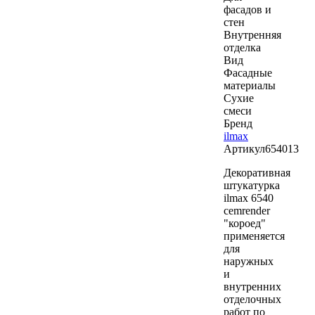
фасадов и
стен
Внутренняя
отделка
Вид
Фасадные
материалы
Сухие
смеси
Бренд
ilmax
Артикул
654013
Декоративная
штукатурка
ilmax 6540
cemrender
"короед"
применяется
для
наружных
и
внутренних
отделочных
работ по