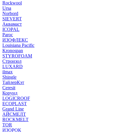
Rockwool
Ursa
Norbord
SIEVERT
Аквамаст
ICOPAL
Paroc
ИЗОФЛЕКС
Louisiana Pacific
Kronospan
STYROFOAM
Строизол
LUXARD
ilmax
Shingle
ТайлерКэт
Ceresit
Корунд
LOGICROOF
ECOPLAST
Grand Line
АЙСМЕЛТ
ROCKMELT
TOR
ИЗОРОК