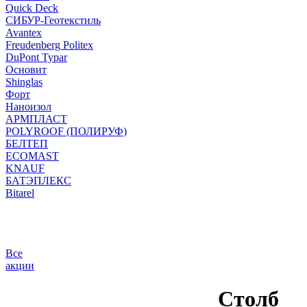
Quick Deck
СИБУР-Геотекстиль
Avantex
Freudenberg Politex
DuPont Typar
Основит
Shinglas
Форт
Наноизол
АРМПЛАСТ
POLYROOF (ПОЛИРУФ)
БЕЛТЕП
ECOMAST
KNAUF
БАТЭПЛЕКС
Bitarel
Все
акции
Столб